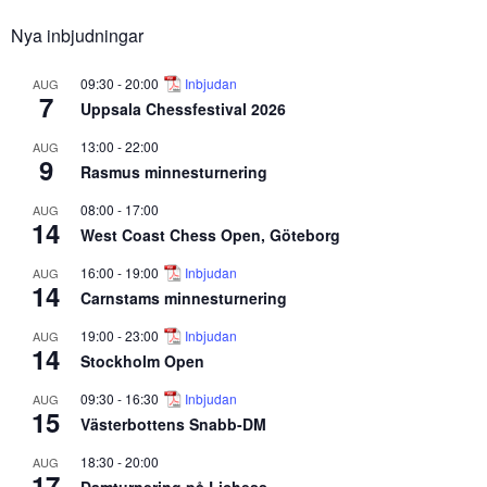
Nya inbjudningar
09:30
-
20:00
Inbjudan
AUG
7
Uppsala Chessfestival 2026
13:00
-
22:00
AUG
9
Rasmus minnesturnering
08:00
-
17:00
AUG
14
West Coast Chess Open, Göteborg
16:00
-
19:00
Inbjudan
AUG
14
Carnstams minnesturnering
19:00
-
23:00
Inbjudan
AUG
14
Stockholm Open
09:30
-
16:30
Inbjudan
AUG
15
Västerbottens Snabb-DM
18:30
-
20:00
AUG
17
Damturnering på Lichess