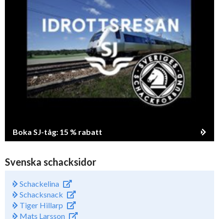
Boka SJ-tåg: 15 % rabatt
Svenska schacksidor
Schackelina
Schacksnack
Tiger Hillarp
Mats Larsson