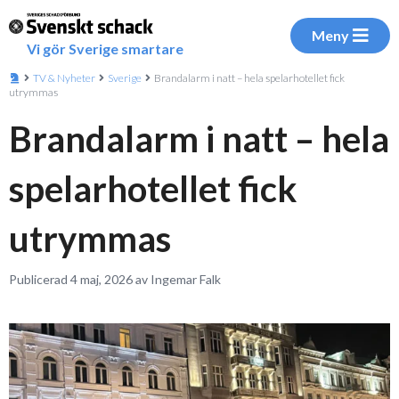
Meny
Vi gör Sverige smartare
TV & Nyheter
Sverige
Brandalarm i natt – hela spelarhotellet fick
utrymmas
Brandalarm i natt – hela
spelarhotellet fick
utrymmas
Publicerad 4 maj, 2026 av Ingemar Falk