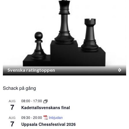
Svenska ratingtoppen
Schack på gång
08:00
-
17:00
AUG
7
Kadettallsvenskans final
09:30
-
20:00
Inbjudan
AUG
7
Uppsala Chessfestival 2026