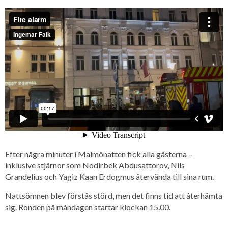
Efter några minuter i Malmönatten fick alla gästerna –
inklusive stjärnor som Nodirbek Abdusattorov, Nils
Grandelius och Yagiz Kaan Erdogmus återvända till sina rum.
Nattsömnen blev förstås störd, men det finns tid att återhämta
sig. Ronden på måndagen startar klockan 15.00.