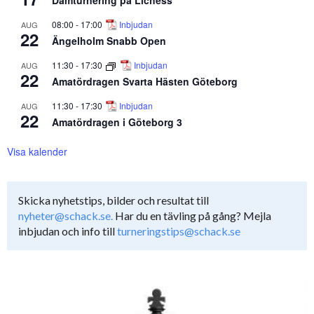
08:00
-
17:00
Inbjudan
AUG
22
Ängelholm Snabb Open
11:30
-
17:30
Inbjudan
AUG
22
Amatördragen Svarta Hästen Göteborg
11:30
-
17:30
Inbjudan
AUG
22
Amatördragen i Göteborg 3
Visa kalender
Skicka nyhetstips, bilder och resultat till
nyheter@schack.se.
Har du en tävling på gång? Mejla
inbjudan och info till
turneringstips@schack.se