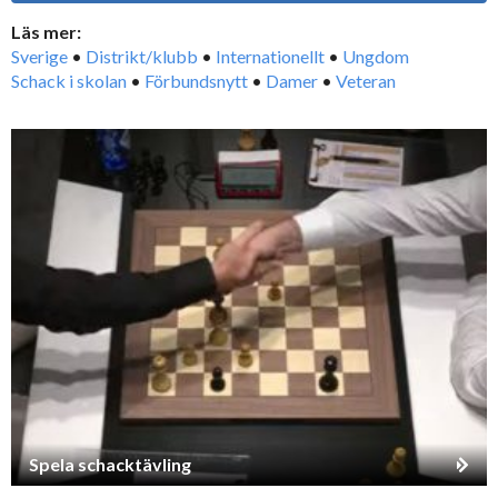
Läs mer:
Sverige
•
Distrikt/klubb
•
Internationellt
•
Ungdom
Schack i skolan
•
Förbundsnytt
•
Damer
•
Veteran
Spela schacktävling