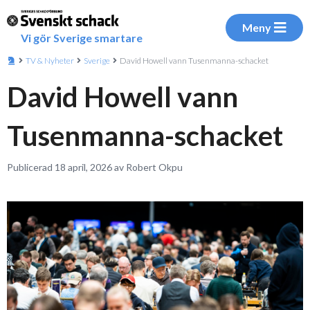
Meny
Vi gör Sverige smartare
TV & Nyheter
Sverige
David Howell vann Tusenmanna-schacket
David Howell vann
Tusenmanna-schacket
Publicerad 18 april, 2026 av Robert Okpu