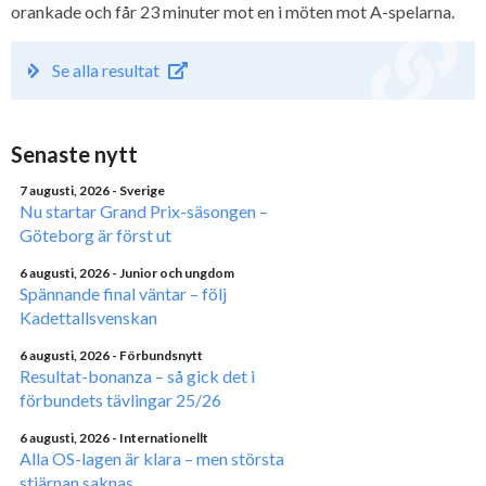
orankade och får 23 minuter mot en i möten mot A-spelarna.
Se alla resultat
Senaste nytt
7 augusti, 2026
- Sverige
Nu startar Grand Prix-säsongen –
Göteborg är först ut
6 augusti, 2026
- Junior och ungdom
Spännande final väntar – följ
Kadettallsvenskan
6 augusti, 2026
- Förbundsnytt
Resultat-bonanza – så gick det i
förbundets tävlingar 25/26
6 augusti, 2026
- Internationellt
Alla OS-lagen är klara – men största
stjärnan saknas