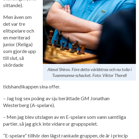
sittande).
Men även om
det var tre
elitspelare och
en meriterad
junior (Religa)
som gjorde upp
till slut, så
skördade
Alexei Shirov. Före detta världstrea och nu tvåa i
Tusenmanna-schacket. Foto: Viktor Thorell
tidshandikappen sina offer.
– Jag tog sex poäng av sju berättade GM Jonathan
Westerberg (A-spelare).
– Men jag blev utslagen av en E-spelare som vann samtliga
partier, så jag gick inte vidare ur gruppspelet.
”E-spelare” tillhör den lägst rankade gruppen, de är i princip