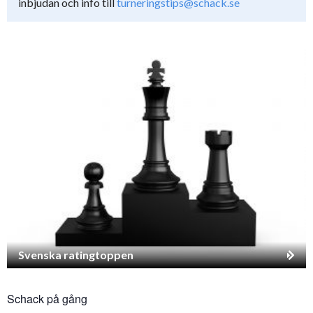
inbjudan och info till
turneringstips@schack.se
Svenska ratingtoppen
Schack på gång