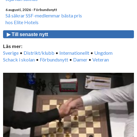
6 augusti, 2026
- Förbundsnytt
Så säkrar SSF-medlemmar bästa pris
hos Elite Hotels
▶ Till senaste nytt
Läs mer:
Sverige
•
Distrikt/klubb
•
Internationellt
•
Ungdom
Schack i skolan
•
Förbundsnytt
•
Damer
•
Veteran