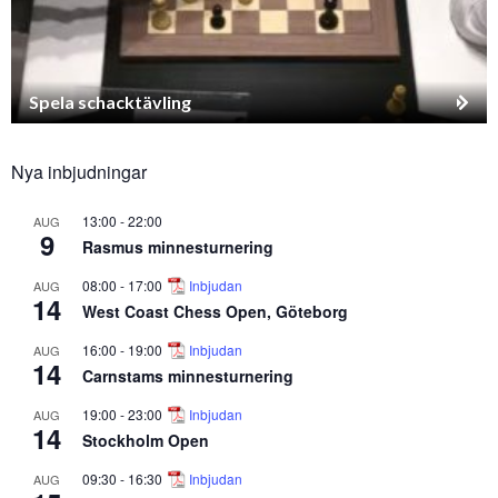
Spela schacktävling
Nya inbjudningar
13:00
-
22:00
AUG
9
Rasmus minnesturnering
08:00
-
17:00
Inbjudan
AUG
14
West Coast Chess Open, Göteborg
16:00
-
19:00
Inbjudan
AUG
14
Carnstams minnesturnering
19:00
-
23:00
Inbjudan
AUG
14
Stockholm Open
09:30
-
16:30
Inbjudan
AUG