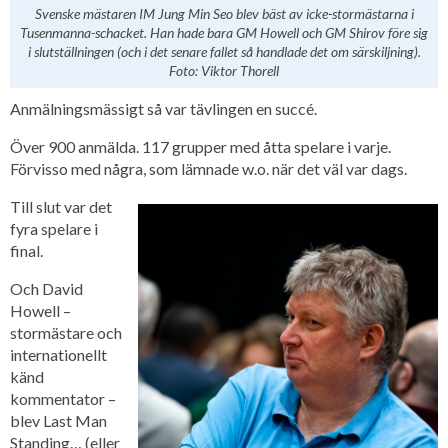
Svenske mästaren IM Jung Min Seo blev bäst av icke-stormästarna i
Tusenmanna-schacket. Han hade bara GM Howell och GM Shirov före sig
i slutställningen (och i det senare fallet så handlade det om särskiljning).
Foto: Viktor Thorell
Anmälningsmässigt så var tävlingen en succé.
Över 900 anmälda. 117 grupper med åtta spelare i varje.
Förvisso med några, som lämnade w.o. när det väl var dags.
Till slut var det
fyra spelare i
final.
Och David
Howell –
stormästare och
internationellt
känd
kommentator –
blev Last Man
Standing… (eller