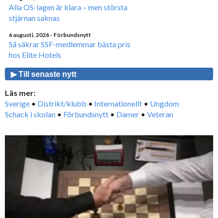
Alla OS-lagen är klara – men största
stjärnan saknas
6 augusti, 2026
- Förbundsnytt
Så säkrar SSF-medlemmar bästa pris
hos Elite Hotels
▶ Till senaste nytt
Läs mer:
Sverige
•
Distrikt/klubb
•
Internationellt
•
Ungdom
Schack i skolan
•
Förbundsnytt
•
Damer
•
Veteran