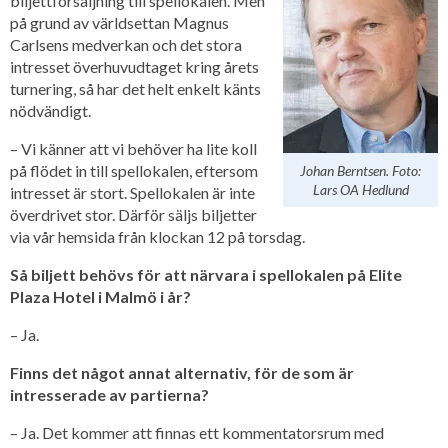
biljettförsäljning till spellokalen. Men
på grund av världsettan Magnus
Carlsens medverkan och det stora
intresset överhuvudtaget kring årets
turnering, så har det helt enkelt känts
nödvändigt.
– Vi känner att vi behöver ha lite koll
på flödet in till spellokalen, eftersom
Johan Berntsen. Foto:
Lars OA Hedlund
intresset är stort. Spellokalen är inte
överdrivet stor. Därför säljs biljetter
via vår hemsida från klockan 12 på torsdag.
Så biljett behövs för att närvara i spellokalen på Elite
Plaza Hotel i Malmö i år?
– Ja.
Finns det något annat alternativ, för de som är
intresserade av partierna?
– Ja. Det kommer att finnas ett kommentatorsrum med