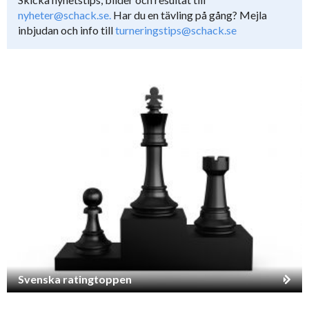
nyheter@schack.se.
Har du en tävling på gång? Mejla
inbjudan och info till
turneringstips@schack.se
Svenska ratingtoppen