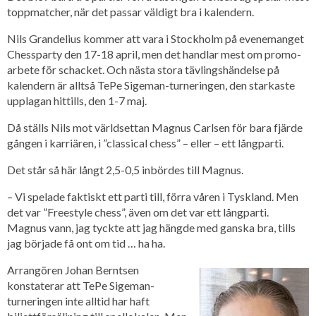
toppmatcher, när det passar väldigt bra i kalendern.
Nils Grandelius kommer att vara i Stockholm på evenemanget
Chessparty den 17-18 april, men det handlar mest om promo-
arbete för schacket. Och nästa stora tävlingshändelse på
kalendern är alltså TePe Sigeman-turneringen, den starkaste
upplagan hittills, den 1-7 maj.
Då ställs Nils mot världsettan Magnus Carlsen för bara fjärde
gången i karriären, i ”classical chess” – eller – ett långparti.
Det står så här långt 2,5-0,5 inbördes till Magnus.
– Vi spelade faktiskt ett parti till, förra våren i Tyskland. Men
det var ”Freestyle chess”, även om det var ett långparti.
Magnus vann, jag tyckte att jag hängde med ganska bra, tills
jag började få ont om tid … ha ha.
Arrangören Johan Berntsen
konstaterar att TePe Sigeman-
turneringen inte alltid har haft