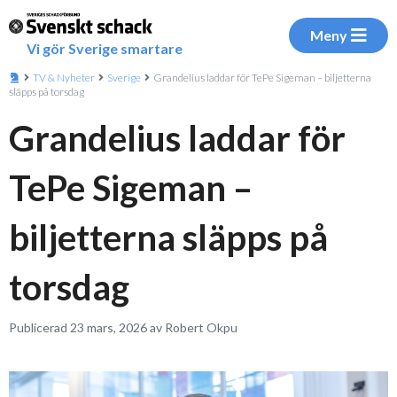
Meny
Vi gör Sverige smartare
TV & Nyheter
Sverige
Grandelius laddar för TePe Sigeman – biljetterna
släpps på torsdag
Grandelius laddar för
TePe Sigeman –
biljetterna släpps på
torsdag
Publicerad 23 mars, 2026 av Robert Okpu