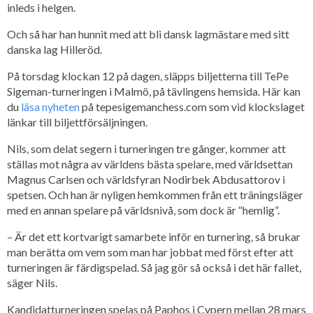
inleds i helgen.
Och så har han hunnit med att bli dansk lagmästare med sitt
danska lag Hilleröd.
På torsdag klockan 12 på dagen, släpps biljetterna till TePe
Sigeman-turneringen i Malmö, på tävlingens hemsida. Här kan
du
läsa nyheten
på tepesigemanchess.com som vid klockslaget
länkar till biljettförsäljningen.
Nils, som delat segern i turneringen tre gånger, kommer att
ställas mot några av världens bästa spelare, med världsettan
Magnus Carlsen och världsfyran Nodirbek Abdusattorov i
spetsen. Och han är nyligen hemkommen från ett träningsläger
med en annan spelare på världsnivå, som dock är “hemlig”.
– Är det ett kortvarigt samarbete inför en turnering, så brukar
man berätta om vem som man har jobbat med först efter att
turneringen är färdigspelad. Så jag gör så också i det här fallet,
säger Nils.
Kandidatturneringen spelas på Paphos i Cypern mellan 28 mars