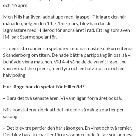
och 16 april.
Men Nils har även laddat upp med ligaspel. Tidigare den här
månaden, helgen den 14:e-15:e mars, blev han dansk
lagmästare med Hilleröd för andra året i rad. Ett lag som även
IM Isak Storme spelar för.
– I den sista ronden så spelade vi mot närmaste konkurrenterna
Skanderborg om titeln. De hade bättre partipoäng än oss, så vi
behövde vinna matchen. Vid 4-4 så ha de de vunnit ligan… nu
vann vi matchen precis, med fyra och en halv mot tre och en
halv poäng.
Hur länge har du spelat för Hilleröd?
– Bara det två senaste åren. Vi vann ligan förra året också.
Nils konstaterar dock att det inte blir så många partier per
säsong.
– Det blev tre partier den här säsongen. En vinst och två remier.
Det blev bara tre partier förra säsongen också. Jag spelar mest