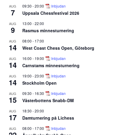
09:30
-
20:00
Inbjudan
AUG
7
Uppsala Chessfestival 2026
13:00
-
22:00
AUG
9
Rasmus minnesturnering
08:00
-
17:00
AUG
14
West Coast Chess Open, Göteborg
16:00
-
19:00
Inbjudan
AUG
14
Carnstams minnesturnering
19:00
-
23:00
Inbjudan
AUG
14
Stockholm Open
09:30
-
16:30
Inbjudan
AUG
15
Västerbottens Snabb-DM
18:30
-
20:00
AUG
17
Damturnering på Lichess
08:00
-
17:00
Inbjudan
AUG
22