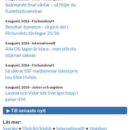
Spännande final väntar – så följer du
Kadettallsvenskan
6 augusti, 2026
- Förbundsnytt
Resultat-bonanza – så gick det i
förbundets tävlingar 25/26
6 augusti, 2026
- Internationellt
Alla OS-lagen är klara – men största
stjärnan saknas
6 augusti, 2026
- Förbundsnytt
Så säkrar SSF-medlemmar bästa pris
hos Elite Hotels
6 augusti, 2026
- Junior och ungdom
Lavinia och Vidar blir Sveriges hopp i
junior-EM
▶ Till senaste nytt
Läs mer:
Sverige
•
Distrikt/klubb
•
Internationellt
•
Ungdom