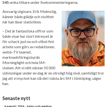
545
unika tittare under livekommenteringarna.
Ansvarig utgivare, Erik Malmstig,
känner både glädje och stolthet
när han läser statistiken.
– Det är fantastiska siffror som
både visar hur stort intresset är
för schack just nu och vilket fint
arbete som görs av redaktionen,
webb-TV teamet,
marknadsföringsbyrån
Morninglight och hela SM-
staben. Att vi nått nästan 50 000
sidvisningar under en dag är en otroligt hög nivå, samtidigt tror
jag att vi mycket kan slå det i nästa års SM i Jönköping, säger
han.
Senaste nytt
6 augusti, 2026
- Junior och ungdom