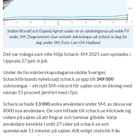
Stellan Brynell och Evgenij Agrest under en av sändningarna på webb-TV
under SM. Diagrammet visar antalet sidvisningar på schack.se dag för
dag under SM. Foto: Lars OA Hedlund
Det var många som ville följa Schack-SM 2025 som spelades i
Uppsala 27 juni–6 juli.
Under de tio mästerskapsdagarna nådde Sveriges
Schackförbunds nyhetssajt schack.se upp till
349 000
sidvisningar – ett nytt SM-rekord för sajten och en ökning med
nästan 15 procent jämfört med i fjol.
Schack.se hade
13 000
unika användare under SM, av dessa var
8000 nya användare. De som hittade till schack.se klickade sig
vidare på sajten så att fingrar och tummar glödde. Varje
användare besökte i snitt 27 sidor på schack.se och
spenderade 11 minuter på sajten. Allt enligt statistik från