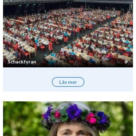
Schackfyran
Läs mer