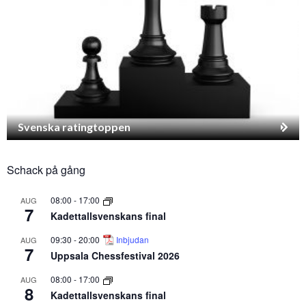
Svenska ratingtoppen
Schack på gång
08:00
-
17:00
AUG
7
Kadettallsvenskans final
09:30
-
20:00
Inbjudan
AUG
7
Uppsala Chessfestival 2026
08:00
-
17:00
AUG
8
Kadettallsvenskans final