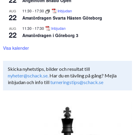
Ängelholm Snabb Open
11:30
-
17:30
Inbjudan
AUG
22
Amatördragen Svarta Hästen Göteborg
11:30
-
17:30
Inbjudan
AUG
22
Amatördragen i Göteborg 3
Visa kalender
Skicka nyhetstips, bilder och resultat till
nyheter@schack.se.
Har du en tävling på gång? Mejla
inbjudan och info till
turneringstips@schack.se