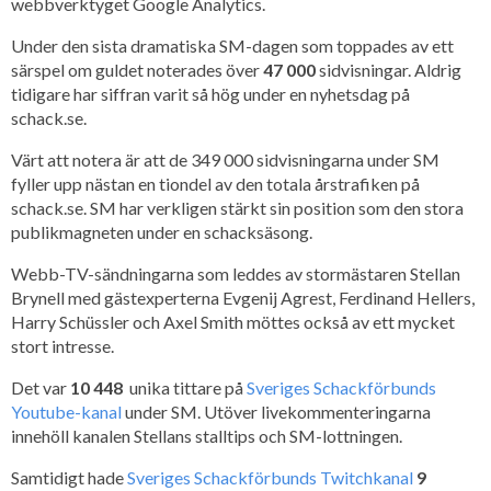
webbverktyget Google Analytics.
Under den sista dramatiska SM-dagen som toppades av ett
särspel om guldet noterades över
47 000
sidvisningar. Aldrig
tidigare har siffran varit så hög under en nyhetsdag på
schack.se.
Värt att notera är att de 349 000 sidvisningarna under SM
fyller upp nästan en tiondel av den totala årstrafiken på
schack.se. SM har verkligen stärkt sin position som den stora
publikmagneten under en schacksäsong.
Webb-TV-sändningarna som leddes av stormästaren Stellan
Brynell med gästexperterna Evgenij Agrest, Ferdinand Hellers,
Harry Schüssler och Axel Smith möttes också av ett mycket
stort intresse.
Det var
10 448
unika tittare på
Sveriges Schackförbunds
Youtube-kanal
under SM. Utöver livekommenteringarna
innehöll kanalen Stellans stalltips och SM-lottningen.
Samtidigt hade
Sveriges Schackförbunds Twitchkanal
9