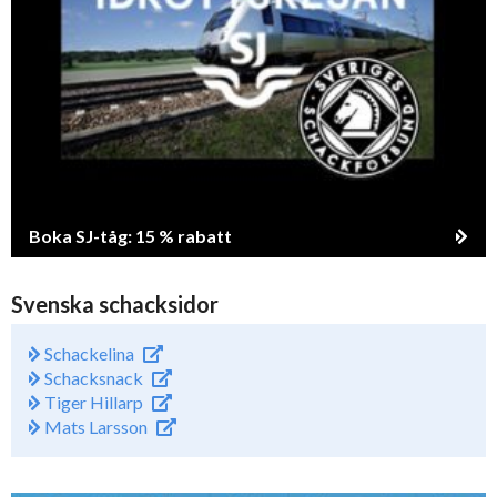
Boka SJ-tåg: 15 % rabatt
Svenska schacksidor
Schackelina
Schacksnack
Tiger Hillarp
Mats Larsson