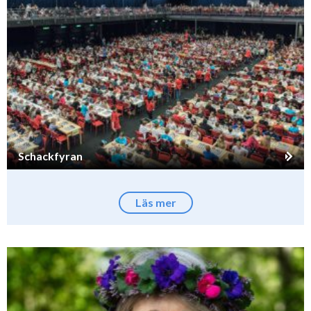
Schackfyran
Läs mer