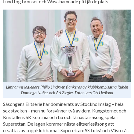
Lund tog bronset och Wasa hamnade på fjärde plats.
Limhamns lagledare Philip Lindgren flankeras av klubbkompisarna Rubén
Domingo Nuñez och Ari Ziegler. Foto: Lars OA Hedlund
Säsongens Elitserie har dominerats av Stockholmslag – hela
sex stycken – men nu försvinner två av dem. Kungstornet och
Kristallens SK kom nia och tia och få nästa säsong spela i
Superettan. De lagen kommer nästa elitseriesäsong att
ersättas av toppklubbarna i Superettan: SS Luleå och Västerås