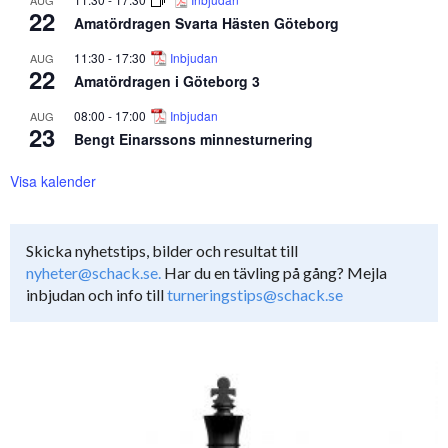
22
Amatördragen Svarta Hästen Göteborg
11:30
-
17:30
Inbjudan
AUG
22
Amatördragen i Göteborg 3
08:00
-
17:00
Inbjudan
AUG
23
Bengt Einarssons minnesturnering
Visa kalender
Skicka nyhetstips, bilder och resultat till
nyheter@schack.se.
Har du en tävling på gång? Mejla
inbjudan och info till
turneringstips@schack.se