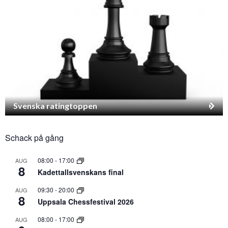
Svenska ratingtoppen
Schack på gång
08:00
-
17:00
AUG
8
Kadettallsvenskans final
09:30
-
20:00
AUG
8
Uppsala Chessfestival 2026
08:00
-
17:00
AUG