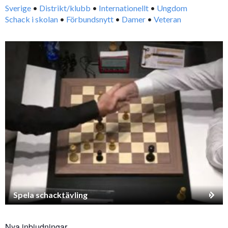
Sverige
•
Distrikt/klubb
•
Internationellt
•
Ungdom
Schack i skolan
•
Förbundsnytt
•
Damer
•
Veteran
Spela schacktävling
Nya inbjudningar