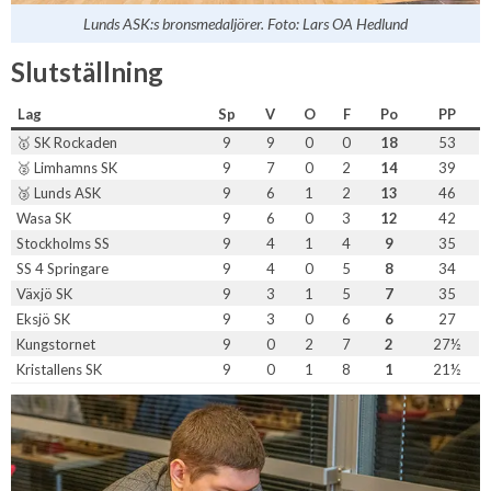
Lunds ASK:s bronsmedaljörer. Foto: Lars OA Hedlund
Slutställning
Lag
Sp
V
O
F
Po
PP
🥇 SK Rockaden
9
9
0
0
18
53
🥈 Limhamns SK
9
7
0
2
14
39
🥉 Lunds ASK
9
6
1
2
13
46
Wasa SK
9
6
0
3
12
42
Stockholms SS
9
4
1
4
9
35
SS 4 Springare
9
4
0
5
8
34
Växjö SK
9
3
1
5
7
35
Eksjö SK
9
3
0
6
6
27
Kungstornet
9
0
2
7
2
27½
Kristallens SK
9
0
1
8
1
21½