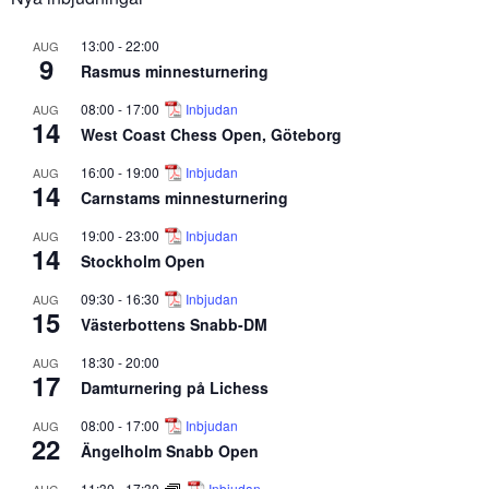
13:00
-
22:00
AUG
9
Rasmus minnesturnering
08:00
-
17:00
Inbjudan
AUG
14
West Coast Chess Open, Göteborg
16:00
-
19:00
Inbjudan
AUG
14
Carnstams minnesturnering
19:00
-
23:00
Inbjudan
AUG
14
Stockholm Open
09:30
-
16:30
Inbjudan
AUG
15
Västerbottens Snabb-DM
18:30
-
20:00
AUG
17
Damturnering på Lichess
08:00
-
17:00
Inbjudan
AUG
22
Ängelholm Snabb Open
11:30
-
17:30
Inbjudan
AUG