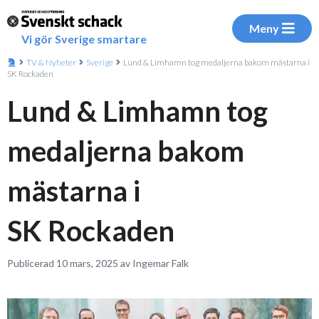
Meny
Vi gör Sverige smartare
TV & Nyheter
Sverige
Lund & Limhamn tog medaljerna bakom mästarna i
SK Rockaden
Lund & Limhamn tog
medaljerna bakom
mästarna i
SK Rockaden
Publicerad 10 mars, 2025 av Ingemar Falk