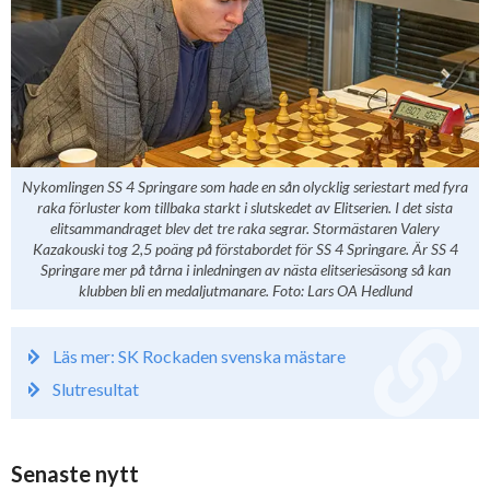
Nykomlingen SS 4 Springare som hade en sån olycklig seriestart med fyra
raka förluster kom tillbaka starkt i slutskedet av Elitserien. I det sista
elitsammandraget blev det tre raka segrar. Stormästaren Valery
Kazakouski tog 2,5 poäng på förstabordet för SS 4 Springare. Är SS 4
Springare mer på tårna i inledningen av nästa elitseriesäsong så kan
klubben bli en medaljutmanare. Foto: Lars OA Hedlund
Läs mer: SK Rockaden svenska mästare
Slutresultat
Senaste nytt