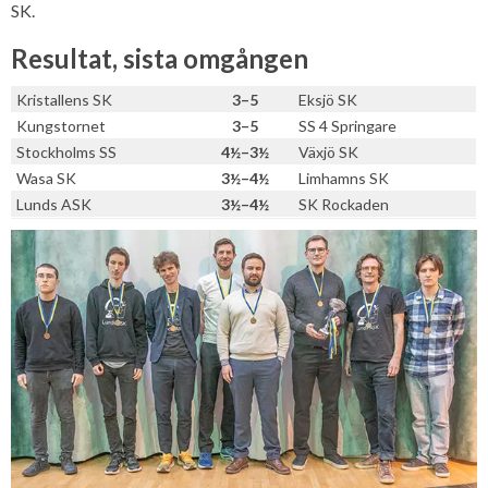
SK.
Resultat, sista omgången
Kristallens SK
3–5
Eksjö SK
Kungstornet
3–5
SS 4 Springare
Stockholms SS
4½–3½
Växjö SK
Wasa SK
3½–4½
Limhamns SK
Lunds ASK
3½–4½
SK Rockaden