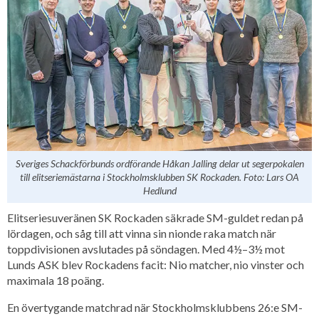
Sveriges Schackförbunds ordförande Håkan Jalling delar ut segerpokalen
till elitseriemästarna i Stockholmsklubben SK Rockaden. Foto: Lars OA
Hedlund
Elitseriesuveränen SK Rockaden säkrade SM-guldet redan på
lördagen, och såg till att vinna sin nionde raka match när
toppdivisionen avslutades på söndagen. Med 4½–3½ mot
Lunds ASK blev Rockadens facit: Nio matcher, nio vinster och
maximala 18 poäng.
En övertygande matchrad när Stockholmsklubbens 26:e SM-