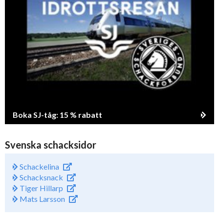
Boka SJ-tåg: 15 % rabatt
Svenska schacksidor
Schackelina
Schacksnack
Tiger Hillarp
Mats Larsson