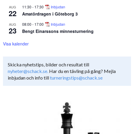
11:30
-
17:30
Inbjudan
AUG
22
Amatördragen i Göteborg 3
08:00
-
17:00
Inbjudan
AUG
23
Bengt Einarssons minnesturnering
Visa kalender
Skicka nyhetstips, bilder och resultat till
nyheter@schack.se.
Har du en tävling på gång? Mejla
inbjudan och info till
turneringstips@schack.se