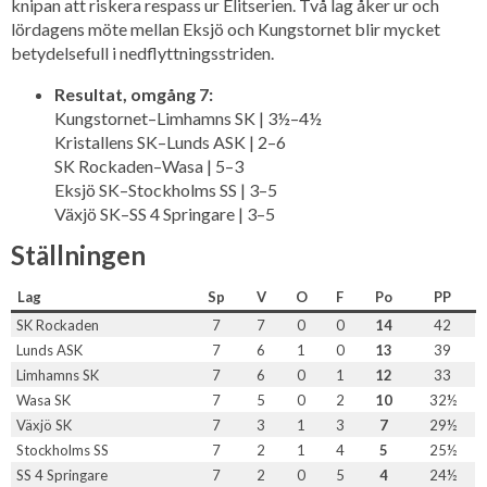
knipan att riskera respass ur Elitserien. Två lag åker ur och
lördagens möte mellan Eksjö och Kungstornet blir mycket
betydelsefull i nedflyttningsstriden.
Resultat, omgång 7:
Kungstornet–Limhamns SK | 3½–4½
Kristallens SK–Lunds ASK | 2–6
SK Rockaden–Wasa | 5–3
Eksjö SK–Stockholms SS | 3–5
Växjö SK–SS 4 Springare | 3–5
Ställningen
Lag
Sp
V
O
F
Po
PP
SK Rockaden
7
7
0
0
14
42
Lunds ASK
7
6
1
0
13
39
Limhamns SK
7
6
0
1
12
33
Wasa SK
7
5
0
2
10
32½
Växjö SK
7
3
1
3
7
29½
Stockholms SS
7
2
1
4
5
25½
SS 4 Springare
7
2
0
5
4
24½