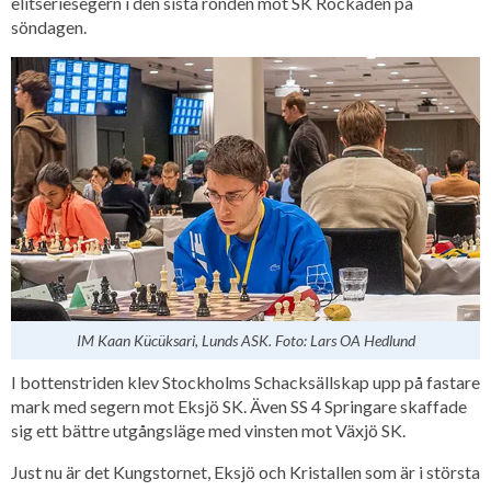
elitseriesegern i den sista ronden mot SK Rockaden på
söndagen.
IM Kaan Kücüksari, Lunds ASK. Foto: Lars OA Hedlund
I bottenstriden klev Stockholms Schacksällskap upp på fastare
mark med segern mot Eksjö SK. Även SS 4 Springare skaffade
sig ett bättre utgångsläge med vinsten mot Växjö SK.
Just nu är det Kungstornet, Eksjö och Kristallen som är i största