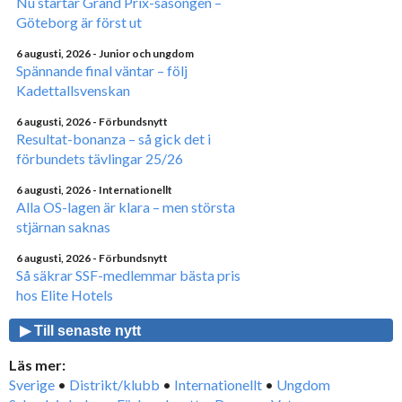
Nu startar Grand Prix-säsongen –
Göteborg är först ut
6 augusti, 2026
- Junior och ungdom
Spännande final väntar – följ
Kadettallsvenskan
6 augusti, 2026
- Förbundsnytt
Resultat-bonanza – så gick det i
förbundets tävlingar 25/26
6 augusti, 2026
- Internationellt
Alla OS-lagen är klara – men största
stjärnan saknas
6 augusti, 2026
- Förbundsnytt
Så säkrar SSF-medlemmar bästa pris
hos Elite Hotels
▶ Till senaste nytt
Läs mer:
Sverige
•
Distrikt/klubb
•
Internationellt
•
Ungdom