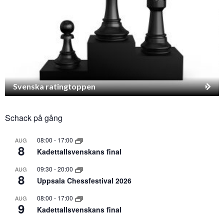
Svenska ratingtoppen
Schack på gång
08:00
-
17:00
AUG
8
Kadettallsvenskans final
09:30
-
20:00
AUG
8
Uppsala Chessfestival 2026
08:00
-
17:00
AUG
9
Kadettallsvenskans final