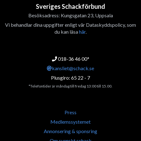
Sveriges Schackförbund
Besöksadress: Kungsgatan 23, Uppsala
Vi behandlar dina uppgifter enligt vår Dataskyddspolicy, som
du kan läsa
här
.
018-36 46 00*
kansliet@schack.se
Plusgiro: 65 22 - 7
*Telefontider är måndag till fredag 13:00 till 15.00.
Press
Medlemssystemet
Annonsering & sponsring
Om svenskt schack