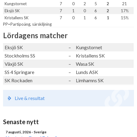
Kungstornet
7
0
2
5
2
21
Eksjö SK
7
1
0
6
2
17½
Kristallens SK
7
0
1
6
1
15½
PP=Partipoäng, särskiljning
Lördagens matcher
Eksjö SK
–
Kungstornet
Stockholms SS
–
Kristallens SK
Växjö SK
–
Wasa SK
SS 4 Springare
–
Lunds ASK
SK Rockaden
–
Limhamns SK
Live & resultat
Senaste nytt
7 augusti, 2026
- Sverige