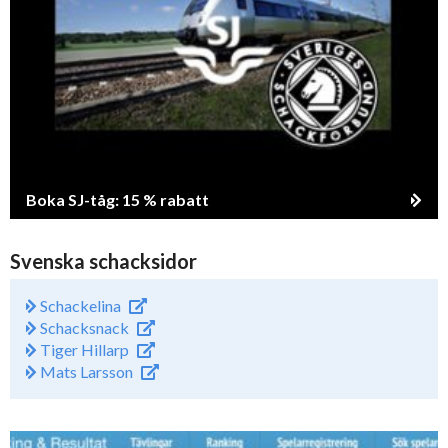
Boka SJ-tåg: 15 % rabatt
Svenska schacksidor
Schackelina
Schacksnack
Tiger Hillarp
Mats Larsson