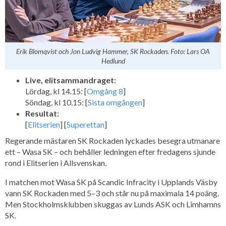
Erik Blomqvist och Jon Ludvig Hammer, SK Rockaden. Foto: Lars OA
Hedlund
Live, elitsammandraget:
Lördag, kl 14.15: [
Omgång 8
]
Söndag, kl 10.15: [
Sista omgången
]
Resultat:
[
Elitserien
] [
Superettan
]
Regerande mästaren SK Rockaden lyckades besegra utmanare
ett – Wasa SK – och behåller ledningen efter fredagens sjunde
rond i Elitserien i Allsvenskan.
I matchen mot Wasa SK på Scandic Infracity i Upplands Väsby
vann SK Rockaden med 5–3 och står nu på maximala 14 poäng.
Men Stockholmsklubben skuggas av Lunds ASK och Limhamns
SK.