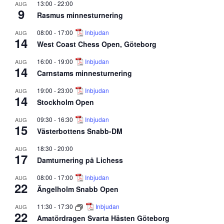
13:00
-
22:00
AUG
9
Rasmus minnesturnering
08:00
-
17:00
Inbjudan
AUG
14
West Coast Chess Open, Göteborg
16:00
-
19:00
Inbjudan
AUG
14
Carnstams minnesturnering
19:00
-
23:00
Inbjudan
AUG
14
Stockholm Open
09:30
-
16:30
Inbjudan
AUG
15
Västerbottens Snabb-DM
18:30
-
20:00
AUG
17
Damturnering på Lichess
08:00
-
17:00
Inbjudan
AUG
22
Ängelholm Snabb Open
11:30
-
17:30
Inbjudan
AUG
22
Amatördragen Svarta Hästen Göteborg