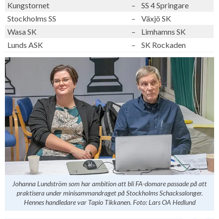
Kungstornet
–
SS 4 Springare
Stockholms SS
–
Växjö SK
Wasa SK
–
Limhamns SK
Lunds ASK
–
SK Rockaden
Johanna Lundström som har ambition att bli FA-domare passade på att
praktisera under minisammandraget på Stockholms Schacksalonger.
Hennes handledare var Tapio Tikkanen. Foto: Lars OA Hedlund