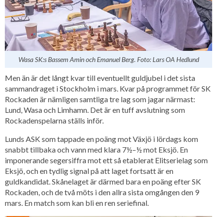
Wasa SK:s Bassem Amin och Emanuel Berg. Foto: Lars OA Hedlund
Men än är det långt kvar till eventuellt guldjubel i det sista
sammandraget i Stockholm i mars. Kvar på programmet för SK
Rockaden är nämligen samtliga tre lag som jagar närmast:
Lund, Wasa och Limhamn. Det är en tuff avslutning som
Rockadenspelarna ställs inför.
Lunds ASK som tappade en poäng mot Växjö i lördags kom
snabbt tillbaka och vann med klara 7½–½ mot Eksjö. En
imponerande segersiffra mot ett så etablerat Elitserielag som
Eksjö, och en tydlig signal på att laget fortsatt är en
guldkandidat. Skånelaget är därmed bara en poäng efter SK
Rockaden, och de två möts i den allra sista omgången den 9
mars. En match som kan bli en ren seriefinal.