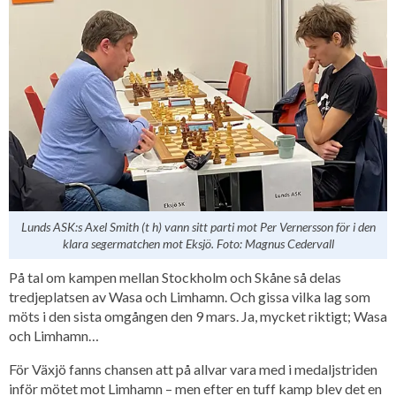
Lunds ASK:s Axel Smith (t h) vann sitt parti mot Per Vernersson för i den
klara segermatchen mot Eksjö. Foto: Magnus Cedervall
På tal om kampen mellan Stockholm och Skåne så delas
tredjeplatsen av Wasa och Limhamn. Och gissa vilka lag som
möts i den sista omgången den 9 mars. Ja, mycket riktigt; Wasa
och Limhamn…
För Växjö fanns chansen att på allvar vara med i medaljstriden
inför mötet mot Limhamn – men efter en tuff kamp blev det en