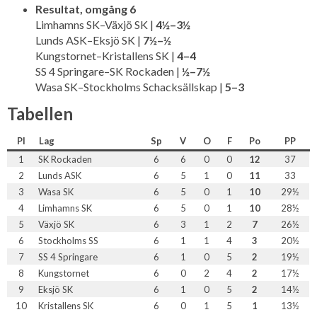
Resultat, omgång 6
Limhamns SK–Växjö SK |
4½–3½
Lunds ASK–Eksjö SK |
7½–½
Kungstornet–Kristallens SK |
4–4
SS 4 Springare–SK Rockaden |
½–7½
Wasa SK–Stockholms Schacksällskap |
5–3
Tabellen
Pl
Lag
Sp
V
O
F
Po
PP
1
SK Rockaden
6
6
0
0
12
37
2
Lunds ASK
6
5
1
0
11
33
3
Wasa SK
6
5
0
1
10
29½
4
Limhamns SK
6
5
0
1
10
28½
5
Växjö SK
6
3
1
2
7
26½
6
Stockholms SS
6
1
1
4
3
20½
7
SS 4 Springare
6
1
0
5
2
19½
8
Kungstornet
6
0
2
4
2
17½
9
Eksjö SK
6
1
0
5
2
14½
10
Kristallens SK
6
0
1
5
1
13½