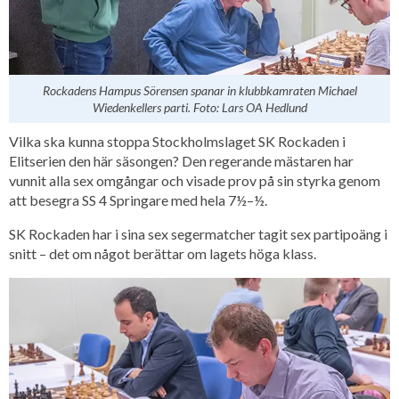
Rockadens Hampus Sörensen spanar in klubbkamraten Michael
Wiedenkellers parti. Foto: Lars OA Hedlund
Vilka ska kunna stoppa Stockholmslaget SK Rockaden i
Elitserien den här säsongen? Den regerande mästaren har
vunnit alla sex omgångar och visade prov på sin styrka genom
att besegra SS 4 Springare med hela 7½–½.
SK Rockaden har i sina sex segermatcher tagit sex partipoäng i
snitt – det om något berättar om lagets höga klass.