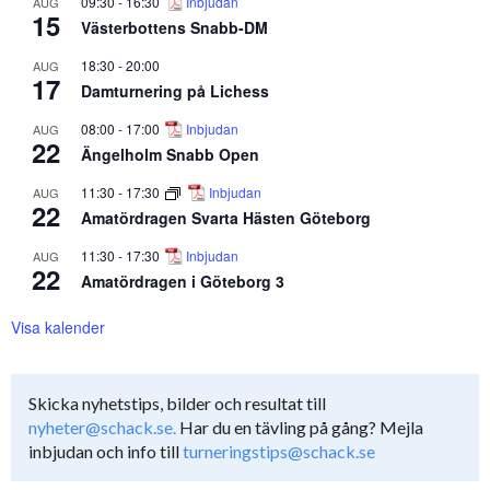
09:30
-
16:30
Inbjudan
AUG
15
Västerbottens Snabb-DM
18:30
-
20:00
AUG
17
Damturnering på Lichess
08:00
-
17:00
Inbjudan
AUG
22
Ängelholm Snabb Open
11:30
-
17:30
Inbjudan
AUG
22
Amatördragen Svarta Hästen Göteborg
11:30
-
17:30
Inbjudan
AUG
22
Amatördragen i Göteborg 3
Visa kalender
Skicka nyhetstips, bilder och resultat till
nyheter@schack.se.
Har du en tävling på gång? Mejla
inbjudan och info till
turneringstips@schack.se