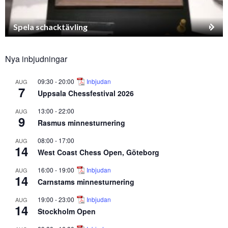
Spela schacktävling
Nya inbjudningar
09:30
-
20:00
Inbjudan
AUG
7
Uppsala Chessfestival 2026
13:00
-
22:00
AUG
9
Rasmus minnesturnering
08:00
-
17:00
AUG
14
West Coast Chess Open, Göteborg
16:00
-
19:00
Inbjudan
AUG
14
Carnstams minnesturnering
19:00
-
23:00
Inbjudan
AUG
14
Stockholm Open