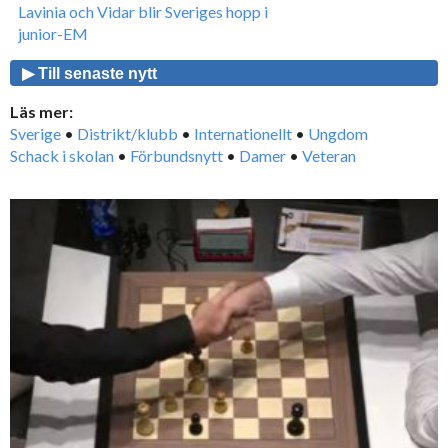
Lavinia och Vidar blir Sveriges hopp i
junior-EM
▶ Till senaste nytt
Läs mer:
Sverige
•
Distrikt/klubb
•
Internationellt
•
Ungdom
Schack i skolan
•
Förbundsnytt
•
Damer
•
Veteran