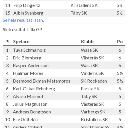
14
Filip Dingertz
Kristallens SK
5½
15
Albin Svanberg
Täby SK
5½
Se hela resultatlistan
.
Slutresultat, Lilla GP
Pl
Spelare
Klubb
Po
1
Tuva Schmalholz
Wasa SK
6
2
Eric Blomberg
Västerås SK
6
3
Kasper Andersson
Wasa SK
6
4
Hjalmar Morén
Vindelns SK
5½
5
Desmond Ekman Matamoros
SK Rockaden
5½
6
Karl-Oskar Rehnberg
Farsta SK
5
7
Alvaro Marmol
Täby SK
5
8
Julius Magnusson
Västerås SK
5
9
Andreas Bengtsson
Varbergs SK
5
10
Ece Gültekin
Kristallens SK
5
11
Anders Öhlund
Stockholms SS
4½