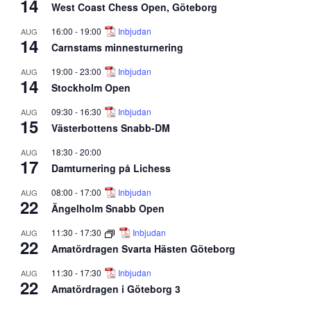
14
West Coast Chess Open, Göteborg
16:00
-
19:00
Inbjudan
AUG
14
Carnstams minnesturnering
19:00
-
23:00
Inbjudan
AUG
14
Stockholm Open
09:30
-
16:30
Inbjudan
AUG
15
Västerbottens Snabb-DM
18:30
-
20:00
AUG
17
Damturnering på Lichess
08:00
-
17:00
Inbjudan
AUG
22
Ängelholm Snabb Open
11:30
-
17:30
Inbjudan
AUG
22
Amatördragen Svarta Hästen Göteborg
11:30
-
17:30
Inbjudan
AUG
22
Amatördragen i Göteborg 3