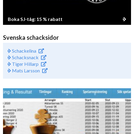
Boka SJ-tåg: 15 % rabatt
Svenska schacksidor
Schackelina
Schacksnack
Tiger Hillarp
Mats Larsson