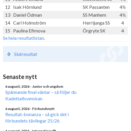
12
Isak Hörnlund
SK Passanten
4½
13
Daniel Ödman
SS Manhem
4½
14
Carl Holmström
Herrljunga SS
4
15
Paulina Efimova
Örgryte SK
4
Se hela resultatlistan
.
Slutresultat
Senaste nytt
6 augusti, 2026
- Junior och ungdom
Spännande final väntar – så följer du
Kadettallsvenskan
6 augusti, 2026
- Förbundsnytt
Resultat-bonanza – så gick det i
förbundets tävlingar 25/26
6 augusti, 2026
- Internationellt