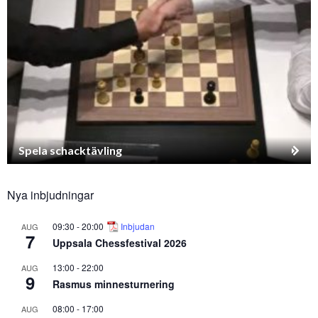
Spela schacktävling
Nya inbjudningar
09:30
-
20:00
Inbjudan
AUG
7
Uppsala Chessfestival 2026
13:00
-
22:00
AUG
9
Rasmus minnesturnering
08:00
-
17:00
AUG