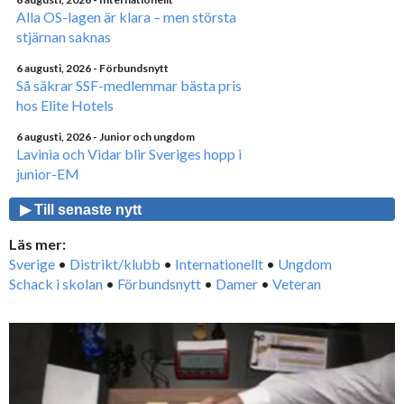
Alla OS-lagen är klara – men största
stjärnan saknas
6 augusti, 2026
- Förbundsnytt
Så säkrar SSF-medlemmar bästa pris
hos Elite Hotels
6 augusti, 2026
- Junior och ungdom
Lavinia och Vidar blir Sveriges hopp i
junior-EM
▶ Till senaste nytt
Läs mer:
Sverige
•
Distrikt/klubb
•
Internationellt
•
Ungdom
Schack i skolan
•
Förbundsnytt
•
Damer
•
Veteran