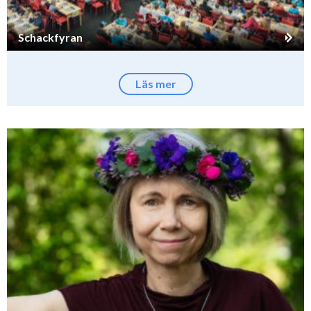
Schackfyran
Läs mer