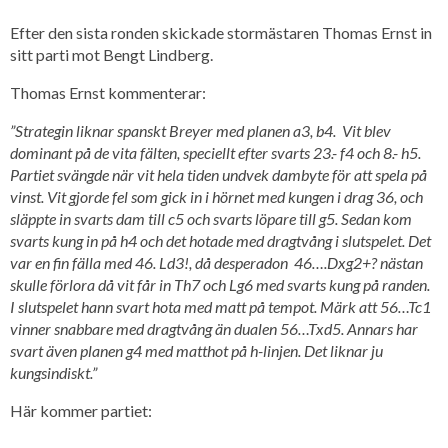
Efter den sista ronden skickade stormästaren Thomas Ernst in
sitt parti mot Bengt Lindberg.
Thomas Ernst kommenterar:
”Strategin liknar spanskt Breyer med planen a3, b4. Vit blev
dominant på de vita fälten, speciellt efter svarts 23.- f4 och 8.- h5.
Partiet svängde när vit hela tiden undvek dambyte för att spela på
vinst. Vit gjorde fel som gick in i hörnet med kungen i drag 36, och
släppte in svarts dam till c5 och svarts löpare till g5. Sedan kom
svarts kung in på h4 och det hotade med dragtvång i slutspelet. Det
var en fin fälla med 46. Ld3!, då desperadon 46….Dxg2+? nästan
skulle förlora då vit får in Th7 och Lg6 med svarts kung på randen.
I slutspelet hann svart hota med matt på tempot. Märk att 56…Tc1
vinner snabbare med dragtvång än dualen 56…Txd5. Annars har
svart även planen g4 med matthot på h-linjen. Det liknar ju
kungsindiskt.”
Här kommer partiet: