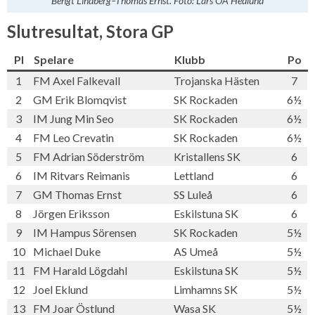
Bengt Lindberg–Thomas Ernst. Foto: Lars OA Hedlund
Slutresultat, Stora GP
Pl
Spelare
Klubb
Po
1
FM Axel Falkevall
Trojanska Hästen
7
2
GM Erik Blomqvist
SK Rockaden
6½
3
IM Jung Min Seo
SK Rockaden
6½
4
FM Leo Crevatin
SK Rockaden
6½
5
FM Adrian Söderström
Kristallens SK
6
6
IM Ritvars Reimanis
Lettland
6
7
GM Thomas Ernst
SS Luleå
6
8
Jörgen Eriksson
Eskilstuna SK
6
9
IM Hampus Sörensen
SK Rockaden
5½
10
Michael Duke
AS Umeå
5½
11
FM Harald Lögdahl
Eskilstuna SK
5½
12
Joel Eklund
Limhamns SK
5½
13
FM Joar Östlund
Wasa SK
5½