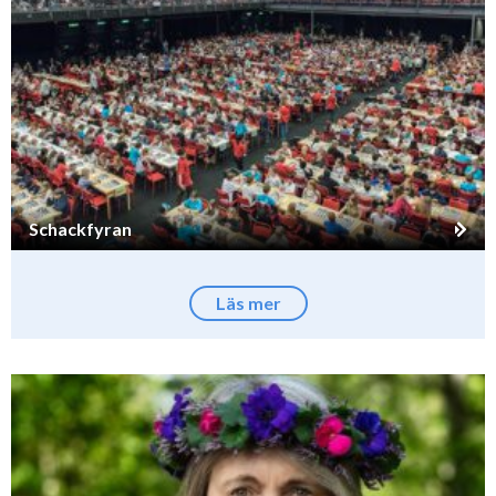
Schackfyran
Läs mer