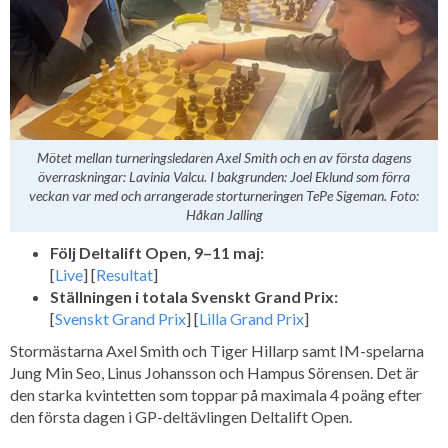
Mötet mellan turneringsledaren Axel Smith och en av första dagens
överraskningar: Lavinia Valcu. I bakgrunden: Joel Eklund som förra
veckan var med och arrangerade storturneringen TePe Sigeman. Foto:
Håkan Jalling
Följ Deltalift Open, 9–11 maj:
[
Live
] [
Resultat
]
Ställningen i totala Svenskt Grand Prix:
[
Svenskt Grand Prix
] [
Lilla Grand Prix
]
Stormästarna Axel Smith och Tiger Hillarp samt IM-spelarna
Jung Min Seo, Linus Johansson och Hampus Sörensen. Det är
den starka kvintetten som toppar på maximala 4 poäng efter
den första dagen i GP-deltävlingen Deltalift Open.