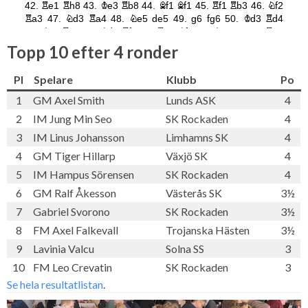
Topp 10 efter 4 ronder
Pl
Spelare
Klubb
Po
1
GM Axel Smith
Lunds ASK
4
2
IM Jung Min Seo
SK Rockaden
4
3
IM Linus Johansson
Limhamns SK
4
4
GM Tiger Hillarp
Växjö SK
4
5
IM Hampus Sörensen
SK Rockaden
4
6
GM Ralf Åkesson
Västerås SK
3½
7
Gabriel Svorono
SK Rockaden
3½
8
FM Axel Falkevall
Trojanska Hästen
3½
9
Lavinia Valcu
Solna SS
3
10
FM Leo Crevatin
SK Rockaden
3
Se hela resultatlistan
.