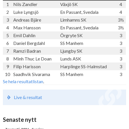
1
Nils Zandler
Växjö SK
4
2
Luke Lyngsjö
En Passant, Svedala
4
3
Andreas Bjäre
Limhamns SK
3½
4
Max Hansson
En Passant, Svedala
3½
5
Emil Dahlin
Örgryte SK
3
6
Daniel Bergdahl
SS Manhem
3
7
Ramzi Badran
Ljungby SK
3
8
Minh Thuc Le Doan
Lunds ASK
3
9
Filip Harisson
Harplinge SS-Halmstad
3
10
Saadhvik Sivarama
SS Manhem
3
Se hela resultatlistan
.
Live & resultat
Senaste nytt