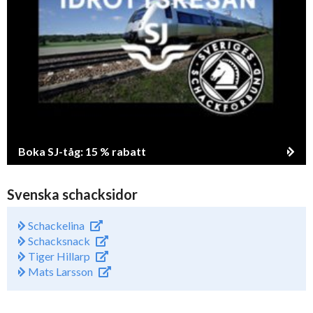
Boka SJ-tåg: 15 % rabatt
Svenska schacksidor
Schackelina
Schacksnack
Tiger Hillarp
Mats Larsson