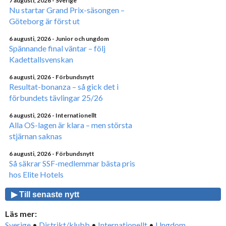
7 augusti, 2026
- Sverige
Nu startar Grand Prix-säsongen –
Göteborg är först ut
6 augusti, 2026
- Junior och ungdom
Spännande final väntar – följ
Kadettallsvenskan
6 augusti, 2026
- Förbundsnytt
Resultat-bonanza – så gick det i
förbundets tävlingar 25/26
6 augusti, 2026
- Internationellt
Alla OS-lagen är klara – men största
stjärnan saknas
6 augusti, 2026
- Förbundsnytt
Så säkrar SSF-medlemmar bästa pris
hos Elite Hotels
▶ Till senaste nytt
Läs mer:
Sverige
•
Distrikt/klubb
•
Internationellt
•
Ungdom