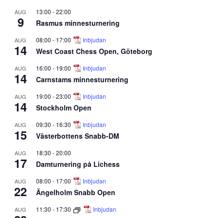
13:00
-
22:00
AUG
9
Rasmus minnesturnering
08:00
-
17:00
Inbjudan
AUG
14
West Coast Chess Open, Göteborg
16:00
-
19:00
Inbjudan
AUG
14
Carnstams minnesturnering
19:00
-
23:00
Inbjudan
AUG
14
Stockholm Open
09:30
-
16:30
Inbjudan
AUG
15
Västerbottens Snabb-DM
18:30
-
20:00
AUG
17
Damturnering på Lichess
08:00
-
17:00
Inbjudan
AUG
22
Ängelholm Snabb Open
11:30
-
17:30
Inbjudan
AUG