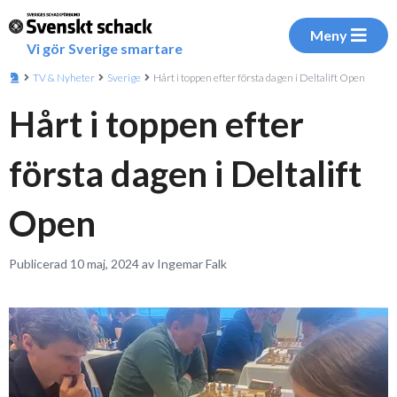
Meny
Vi gör Sverige smartare
TV & Nyheter
Sverige
Hårt i toppen efter första dagen i Deltalift Open
Hårt i toppen efter
första dagen i Deltalift
Open
Publicerad 10 maj, 2024 av Ingemar Falk