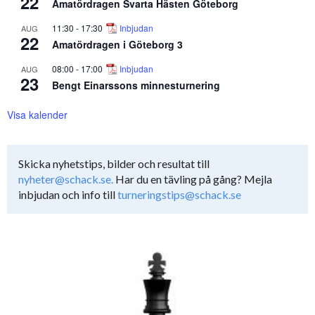
22
Amatördragen Svarta Hästen Göteborg
11:30
-
17:30
Inbjudan
AUG
22
Amatördragen i Göteborg 3
08:00
-
17:00
Inbjudan
AUG
23
Bengt Einarssons minnesturnering
Visa kalender
Skicka nyhetstips, bilder och resultat till
nyheter@schack.se.
Har du en tävling på gång? Mejla
inbjudan och info till
turneringstips@schack.se