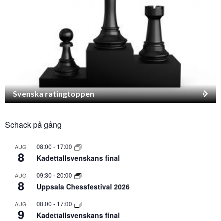
Svenska ratingtoppen
Schack på gång
08:00
-
17:00
AUG
8
Kadettallsvenskans final
09:30
-
20:00
AUG
8
Uppsala Chessfestival 2026
08:00
-
17:00
AUG
9
Kadettallsvenskans final