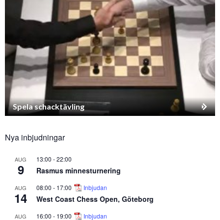
Spela schacktävling
Nya inbjudningar
13:00
-
22:00
AUG
9
Rasmus minnesturnering
08:00
-
17:00
Inbjudan
AUG
14
West Coast Chess Open, Göteborg
16:00
-
19:00
Inbjudan
AUG