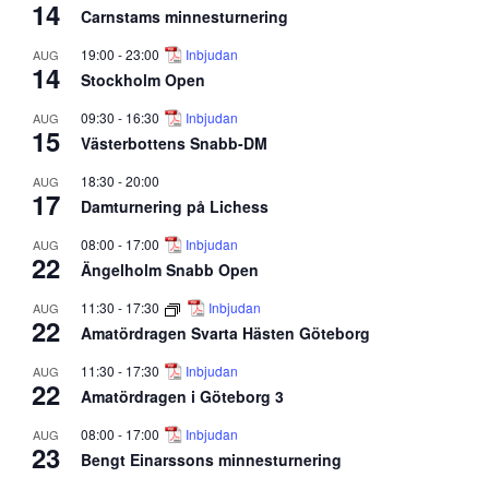
14
Carnstams minnesturnering
19:00
-
23:00
Inbjudan
AUG
14
Stockholm Open
09:30
-
16:30
Inbjudan
AUG
15
Västerbottens Snabb-DM
18:30
-
20:00
AUG
17
Damturnering på Lichess
08:00
-
17:00
Inbjudan
AUG
22
Ängelholm Snabb Open
11:30
-
17:30
Inbjudan
AUG
22
Amatördragen Svarta Hästen Göteborg
11:30
-
17:30
Inbjudan
AUG
22
Amatördragen i Göteborg 3
08:00
-
17:00
Inbjudan
AUG
23
Bengt Einarssons minnesturnering