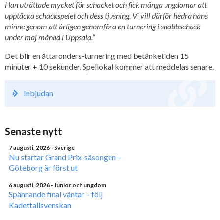
Han uträttade mycket för schacket och fick många ungdomar att
upptäcka schackspelet
och dess tjusning. Vi vill därför hedra hans
minne genom att årligen genomföra en turnering i snabbschack
under maj månad i Uppsala.”
Det blir en åttaronders-turnering med betänketiden 15
minuter + 10 sekunder. Spellokal kommer att meddelas senare.
Inbjudan
Senaste nytt
7 augusti, 2026
- Sverige
Nu startar Grand Prix-säsongen –
Göteborg är först ut
6 augusti, 2026
- Junior och ungdom
Spännande final väntar – följ
Kadettallsvenskan