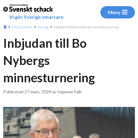
Meny
Vi gör Sverige smartare
TV & Nyheter
Sverige
Inbjudan till Bo Nybergs minnesturnering
Inbjudan till Bo
Nybergs
minnesturnering
Publicerad 27 mars, 2024 av Ingemar Falk