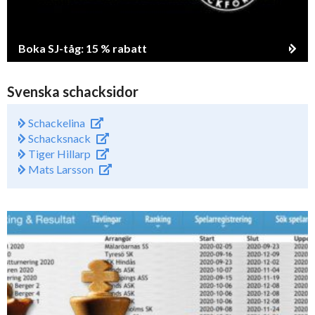
Boka SJ-tåg: 15 % rabatt
Svenska schacksidor
Schackelina
Schacksnack
Tiger Hillarp
Mats Larsson