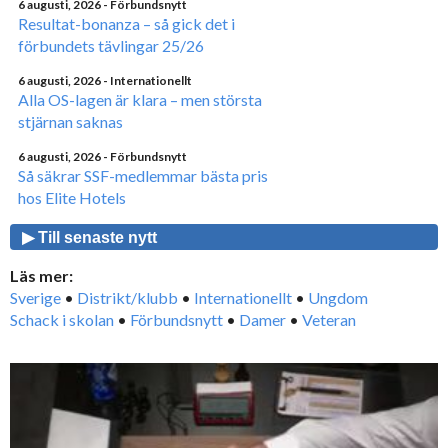
6 augusti, 2026
- Förbundsnytt
Resultat-bonanza – så gick det i
förbundets tävlingar 25/26
6 augusti, 2026
- Internationellt
Alla OS-lagen är klara – men största
stjärnan saknas
6 augusti, 2026
- Förbundsnytt
Så säkrar SSF-medlemmar bästa pris
hos Elite Hotels
▶ Till senaste nytt
Läs mer:
Sverige
•
Distrikt/klubb
•
Internationellt
•
Ungdom
Schack i skolan
•
Förbundsnytt
•
Damer
•
Veteran