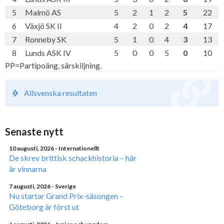
5
Malmö AS
5
2
1
2
5
22
6
Växjö SK II
4
2
0
2
4
17
7
Ronneby SK
5
1
0
4
3
13
8
Lunds ASK IV
5
0
0
5
0
10
PP=Partipoäng, särskiljning.
Allsvenska resultaten
Senaste nytt
10 augusti, 2026
- Internationellt
De skrev brittisk schackhistoria – här
är vinnarna
7 augusti, 2026
- Sverige
Nu startar Grand Prix-säsongen –
Göteborg är först ut