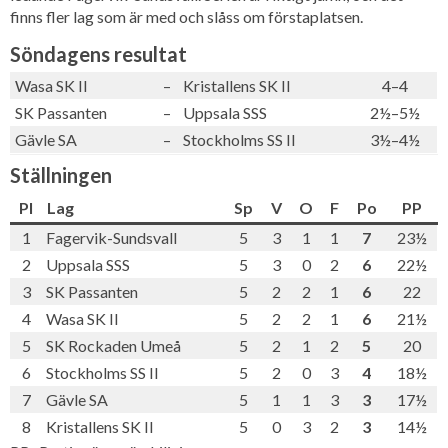
finns fler lag som är med och slåss om förstaplatsen.
Söndagens resultat
Wasa SK II
–
Kristallens SK II
4–4
SK Passanten
–
Uppsala SSS
2½–5½
Gävle SA
–
Stockholms SS II
3½–4½
Ställningen
Pl
Lag
Sp
V
O
F
Po
PP
1
Fagervik-Sundsvall
5
3
1
1
7
23½
2
Uppsala SSS
5
3
0
2
6
22½
3
SK Passanten
5
2
2
1
6
22
4
Wasa SK II
5
2
2
1
6
21½
5
SK Rockaden Umeå
5
2
1
2
5
20
6
Stockholms SS II
5
2
0
3
4
18½
7
Gävle SA
5
1
1
3
3
17½
8
Kristallens SK II
5
0
3
2
3
14½