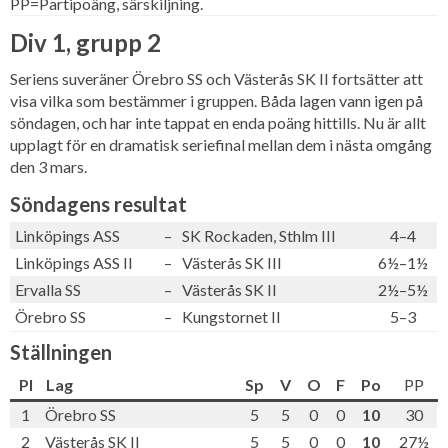
PP=Partipoäng, särskiljning.
Div 1, grupp 2
Seriens suveräner Örebro SS och Västerås SK II fortsätter att
visa vilka som bestämmer i gruppen. Båda lagen vann igen på
söndagen, och har inte tappat en enda poäng hittills. Nu är allt
upplagt för en dramatisk seriefinal mellan dem i nästa omgång
den 3 mars.
Söndagens resultat
Linköpings ASS
–
SK Rockaden, Sthlm III
4–4
Linköpings ASS II
–
Västerås SK III
6½–1½
Ervalla SS
–
Västerås SK II
2½–5½
Örebro SS
–
Kungstornet II
5–3
Ställningen
Pl
Lag
Sp
V
O
F
Po
PP
1
Örebro SS
5
5
0
0
10
30
2
Västerås SK II
5
5
0
0
10
27½