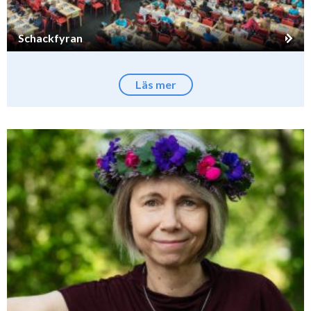
Schackfyran
Läs mer