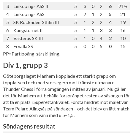
3
Linköpings ASS II
5
3
0
2
6
21½
4
Linköpings ASS
5
2
1
2
5
21
5
SK Rockaden, Sthlm III
5
1
2
2
4
19
6
Kungstornet II
5
1
1
3
3
16
7
Västerås SK III
5
1
0
4
2
10
8
Ervalla SS
5
0
0
5
0
15
PP=Partipoäng, särskiljning.
Div 1, grupp 3
Göteborgslaget Manhem kopplade ett starkt grepp om
topplatsen i och med storsegern mot främste utmanare
Thunder Chess i förra omgången i mitten av januari. Nu gäller
det för Manhem att behålla försprånget resten av säsongen för
att ta en plats i Superettankvalet. Första hindret mot målet var
Team Pelaro Alingsås på söndagen – och det blev en lätt match
för Manhem som vann med 6,5–1,5.
Söndagens resultat