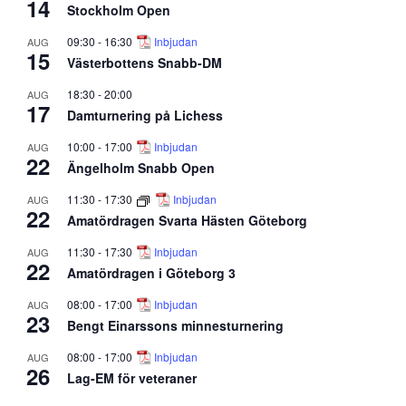
14
Stockholm Open
09:30
-
16:30
Inbjudan
AUG
15
Västerbottens Snabb-DM
18:30
-
20:00
AUG
17
Damturnering på Lichess
10:00
-
17:00
Inbjudan
AUG
22
Ängelholm Snabb Open
11:30
-
17:30
Inbjudan
AUG
22
Amatördragen Svarta Hästen Göteborg
11:30
-
17:30
Inbjudan
AUG
22
Amatördragen i Göteborg 3
08:00
-
17:00
Inbjudan
AUG
23
Bengt Einarssons minnesturnering
08:00
-
17:00
Inbjudan
AUG
26
Lag-EM för veteraner