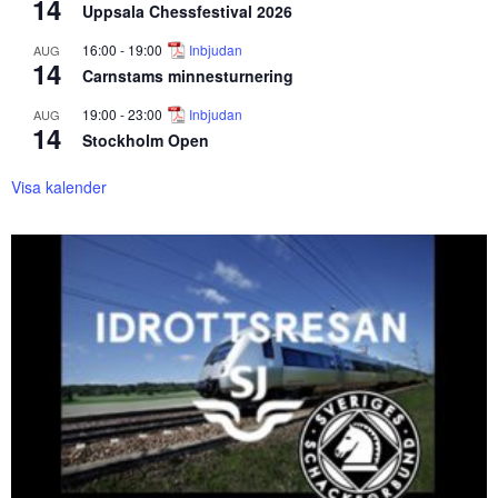
14
Uppsala Chessfestival 2026
16:00
-
19:00
Inbjudan
AUG
14
Carnstams minnesturnering
19:00
-
23:00
Inbjudan
AUG
14
Stockholm Open
Visa kalender