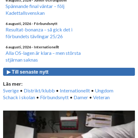
6 augusti, 2026
- Junior och ungdom
Spännande final väntar – följ
Kadettallsvenskan
6 augusti, 2026
- Förbundsnytt
Resultat-bonanza – så gick det i
förbundets tävlingar 25/26
6 augusti, 2026
- Internationellt
Alla OS-lagen är klara – men största
stjärnan saknas
▶ Till senaste nytt
Läs mer:
Sverige
•
Distrikt/klubb
•
Internationellt
•
Ungdom
Schack i skolan
•
Förbundsnytt
•
Damer
•
Veteran