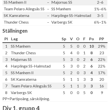
SS Manhem II
–
Majornas SS
2–6
Team Pelaro Alingsås SS
–
SS Manhem
1½–6½
SK Kamraterna
–
Harplinge SS-Halmstad
3–5
Thunder Chess
–
Varbergs SK
6½–1½
Ställningen
Pl
Lag
Sp
V
O
F
Po
PP
1
SS Manhem
5
5
0
0
10
29½
2
Thunder Chess
5
4
0
1
8
23
3
Majornas SS
5
3
0
2
6
22½
4
Harplinge SS-Halmstad
5
3
0
2
6
22½
5
SS Manhem II
5
2
0
3
4
17½
6
SK Kamraterna
5
1
1
3
3
20
7
Team Pelaro Alingsås SS
5
1
1
3
3
16
8
Varbergs SK
5
0
0
5
0
9
PP=Partipoäng, särskiljning.
Div 1, grupp 4