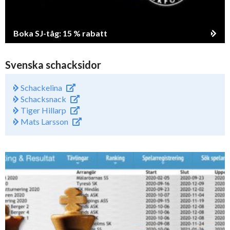
Boka SJ-tåg: 15 % rabatt
Svenska schacksidor
Schackelina
Schacksnack
Tiger Hillarp
Mats Larsson