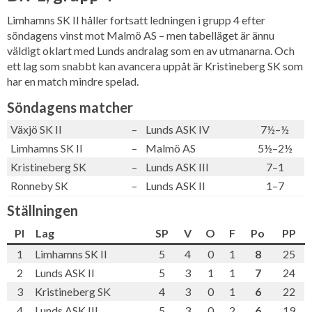
Limhamns SK II håller fortsatt ledningen i grupp 4 efter
söndagens vinst mot Malmö AS – men tabelläget är ännu
väldigt oklart med Lunds andralag som en av utmanarna. Och
ett lag som snabbt kan avancera uppåt är Kristineberg SK som
har en match mindre spelad.
Söndagens matcher
Växjö SK II
–
Lunds ASK IV
7½–½
Limhamns SK II
–
Malmö AS
5½–2½
Kristineberg SK
–
Lunds ASK III
7–1
Ronneby SK
–
Lunds ASK II
1–7
Ställningen
Pl
Lag
SP
V
O
F
Po
PP
1
Limhamns SK II
5
4
0
1
8
25
2
Lunds ASK II
5
3
1
1
7
24
3
Kristineberg SK
4
3
0
1
6
22
4
Lunds ASK III
5
3
0
2
6
19