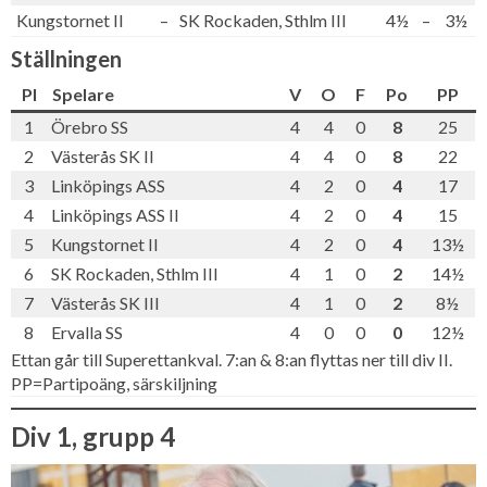
Kungstornet II
–
SK Rockaden, Sthlm III
4½
–
3½
Ställningen
Pl
Spelare
V
O
F
Po
PP
1
Örebro SS
4
4
0
8
25
2
Västerås SK II
4
4
0
8
22
3
Linköpings ASS
4
2
0
4
17
4
Linköpings ASS II
4
2
0
4
15
5
Kungstornet II
4
2
0
4
13½
6
SK Rockaden, Sthlm III
4
1
0
2
14½
7
Västerås SK III
4
1
0
2
8½
8
Ervalla SS
4
0
0
0
12½
Ettan går till Superettankval. 7:an & 8:an flyttas ner till div II.
PP=Partipoäng, särskiljning
Div 1, grupp 4