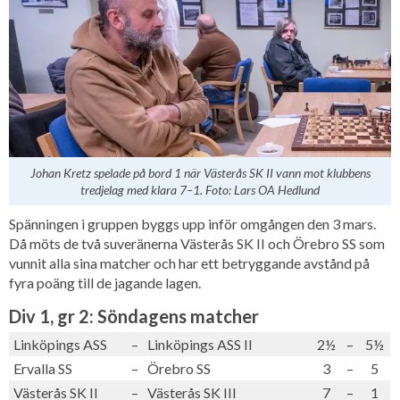
Johan Kretz spelade på bord 1 när Västerås SK II vann mot klubbens
tredjelag med klara 7–1. Foto: Lars OA Hedlund
Spänningen i gruppen byggs upp inför omgången den 3 mars.
Då möts de två suveränerna Västerås SK II och Örebro SS som
vunnit alla sina matcher och har ett betryggande avstånd på
fyra poäng till de jagande lagen.
Div 1, gr 2: Söndagens matcher
Linköpings ASS
–
Linköpings ASS II
2½
–
5½
Ervalla SS
–
Örebro SS
3
–
5
Västerås SK II
–
Västerås SK III
7
–
1