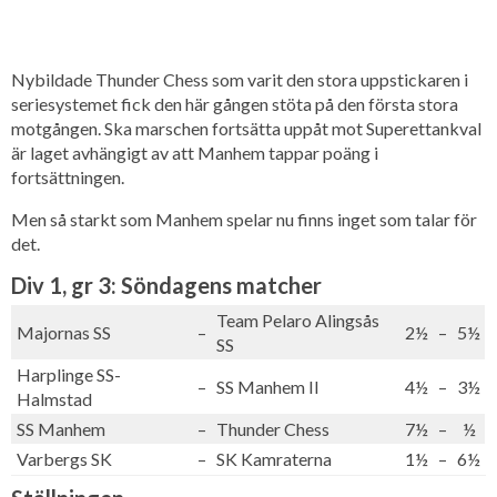
Nybildade Thunder Chess som varit den stora uppstickaren i
seriesystemet fick den här gången stöta på den första stora
motgången. Ska marschen fortsätta uppåt mot Superettankval
är laget avhängigt av att Manhem tappar poäng i
fortsättningen.
Men så starkt som Manhem spelar nu finns inget som talar för
det.
Div 1, gr 3: Söndagens matcher
Team Pelaro Alingsås
Majornas SS
–
2½
–
5½
SS
Harplinge SS-
–
SS Manhem II
4½
–
3½
Halmstad
SS Manhem
–
Thunder Chess
7½
–
½
Varbergs SK
–
SK Kamraterna
1½
–
6½