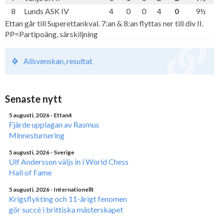
8
Lunds ASK IV
4
0
0
4
0
9½
Ettan går till Superettankval. 7:an & 8:an flyttas ner till div II.
PP=Partipoäng, särskiljning
Allsvenskan, resultat
Senaste nytt
5 augusti, 2026
- Ettan4
Fjärde upplagan av Rasmus
Minnesturnering
5 augusti, 2026
- Sverige
Ulf Andersson väljs in i World Chess
Hall of Fame
5 augusti, 2026
- Internationellt
Krigsflykting och 11-årigt fenomen
gör succé i brittiska mästerskapet