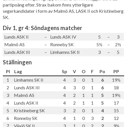
partipoäng efter. Strax bakom finns ytterligare
segerkandidater i form av Malmö AS, LASK II och Kristineberg
SK.
Div 1, gr 4: Söndagens matcher
Lunds ASK II
–
Lunds ASK IV
5
–
3
Malmö AS
–
Ronneby SK
5½
–
2½
Lunds ASK III
–
Limhamns SK II
3
–
5
Ställningen
Pl
Lag
Sp
V
O
F
Po
PP
1
Limhamns SK II
4
3
0
1
6
19½
2
Lunds ASK III
4
3
0
1
6
18
3
Malmö AS
4
2
1
1
5
19½
4
Lunds ASK II
4
2
1
1
5
17
5
Kristineberg SK
3
2
0
1
4
15
6
Ronneby SK
4
1
0
3
2
12
7
Växjö SK II
3
1
0
2
2
9½