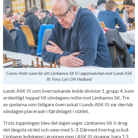
Conny Holst vann för sitt Limhamns SK II i segermatchen mot Lunds ASK
III. Foto: Lars OA Hedlund
Lunds ASK III som överraskande ledde division 1, grupp 4, kom
ordentligt toppat till söndagens möte mot Limhamns SK. Tre
av spelarna som tidigare överraskat i Lunds ASK III var den här
söndagen placerade i fjärdelaget i stället.
Trots toppningen blev det ingen seger. Limhamns SK II drog
det längsta strået och vann med 5-3. Därmed övertog också
Limhamn ledningen i gruppen men LASK III skuggar bara 1,5