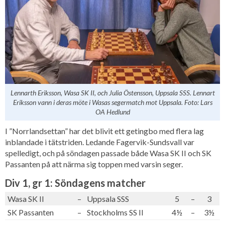
Lennarth Eriksson, Wasa SK II, och Julia Östensson, Uppsala SSS. Lennart
Eriksson vann i deras möte i Wasas segermatch mot Uppsala. Foto: Lars
OA Hedlund
I ”Norrlandsettan” har det blivit ett getingbo med flera lag
inblandade i tätstriden. Ledande Fagervik-Sundsvall var
spelledigt, och på söndagen passade både Wasa SK II och SK
Passanten på att närma sig toppen med varsin seger.
Div 1, gr 1: Söndagens matcher
Wasa SK II
–
Uppsala SSS
5
–
3
SK Passanten
–
Stockholms SS II
4½
–
3½