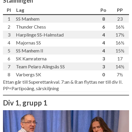
Ställningen
Pl
Lag
Po
PP
1
SS Manhem
8
23
2
Thunder Chess
6
16½
3
Harplinge SS-Halmstad
4
17½
4
Majornas SS
4
16½
5
SS Manhem II
4
15½
6
SK Kamraterna
3
17
7
Team Pelaro Alingsås SS
3
14½
8
Varbergs SK
0
7½
Ettan går till Superettankval. 7:an & 8:an flyttas ner till div II.
PP=Partipoäng, särskiljning
Div 1, grupp 1