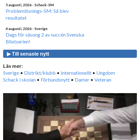
5 augusti, 2026
- Schack-SM
Problemlösnings-SM: Så blev
resultatet
4 augusti, 2026
- Sverige
Dags för säsong 2 av succén Svenska
Blixtserien!
▶ Till senaste nytt
Läs mer:
Sverige
•
Distrikt/klubb
•
Internationellt
•
Ungdom
Schack i skolan
•
Förbundsnytt
•
Damer
•
Veteran