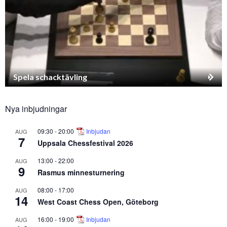
Spela schacktävling
Nya inbjudningar
09:30
-
20:00
Inbjudan
AUG
7
Uppsala Chessfestival 2026
13:00
-
22:00
AUG
9
Rasmus minnesturnering
08:00
-
17:00
AUG
14
West Coast Chess Open, Göteborg
16:00
-
19:00
Inbjudan
AUG