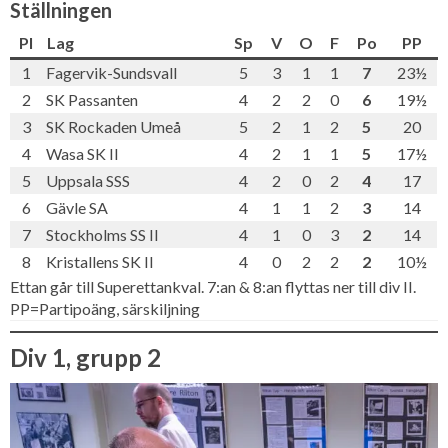
Ställningen
Pl
Lag
Sp
V
O
F
Po
PP
1
Fagervik-Sundsvall
5
3
1
1
7
23½
2
SK Passanten
4
2
2
0
6
19½
3
SK Rockaden Umeå
5
2
1
2
5
20
4
Wasa SK II
4
2
1
1
5
17½
5
Uppsala SSS
4
2
0
2
4
17
6
Gävle SA
4
1
1
2
3
14
7
Stockholms SS II
4
1
0
3
2
14
8
Kristallens SK II
4
0
2
2
2
10½
Ettan går till Superettankval. 7:an & 8:an flyttas ner till div II.
PP=Partipoäng, särskiljning
Div 1, grupp 2