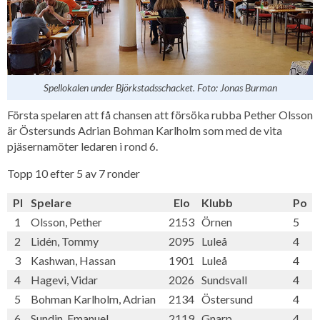
Spellokalen under Björkstadsschacket. Foto: Jonas Burman
Första spelaren att få chansen att försöka rubba Pether Olsson
är Östersunds Adrian Bohman Karlholm som med de vita
pjäsernamöter ledaren i rond 6.
Topp 10 efter 5 av 7 ronder
Pl
Spelare
Elo
Klubb
Po
1
Olsson, Pether
2153
Örnen
5
2
Lidén, Tommy
2095
Luleå
4
3
Kashwan, Hassan
1901
Luleå
4
4
Hagevi, Vidar
2026
Sundsvall
4
5
Bohman Karlholm, Adrian
2134
Östersund
4
6
Sundin, Emanuel
2119
Gnarp
4