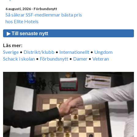
6 augusti, 2026
- Förbundsnytt
Så säkrar SSF-medlemmar bästa pris
hos Elite Hotels
▶ Till senaste nytt
Läs mer:
Sverige
•
Distrikt/klubb
•
Internationellt
•
Ungdom
Schack i skolan
•
Förbundsnytt
•
Damer
•
Veteran