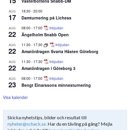
15
Västerbottens Snabb-DM
18:30
-
20:00
AUG
17
Damturnering på Lichess
08:00
-
17:00
Inbjudan
AUG
22
Ängelholm Snabb Open
11:30
-
17:30
Inbjudan
AUG
22
Amatördragen Svarta Hästen Göteborg
11:30
-
17:30
Inbjudan
AUG
22
Amatördragen i Göteborg 3
08:00
-
17:00
Inbjudan
AUG
23
Bengt Einarssons minnesturnering
Visa kalender
Skicka nyhetstips, bilder och resultat till
nyheter@schack.se.
Har du en tävling på gång? Mejla