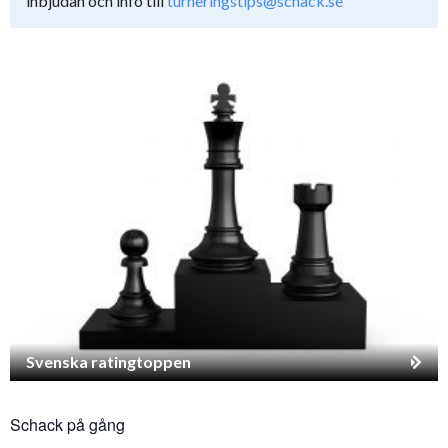
inbjudan och info till
turneringstips@schack.se
Svenska ratingtoppen
Schack på gång