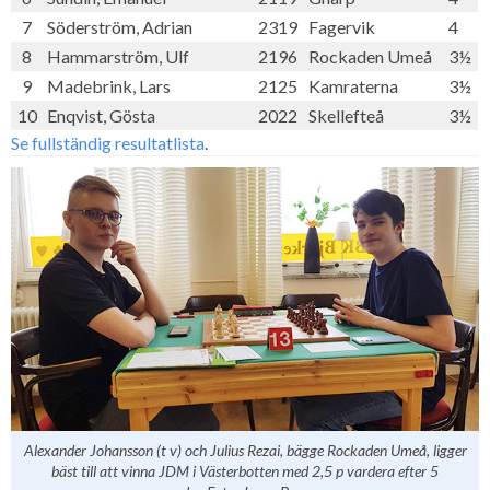
7
Söderström, Adrian
2319
Fagervik
4
8
Hammarström, Ulf
2196
Rockaden Umeå
3½
9
Madebrink, Lars
2125
Kamraterna
3½
10
Enqvist, Gösta
2022
Skellefteå
3½
Se fullständig resultatlista
.
Alexander Johansson (t v) och Julius Rezai, bägge Rockaden Umeå, ligger
bäst till att vinna JDM i Västerbotten med 2,5 p vardera efter 5