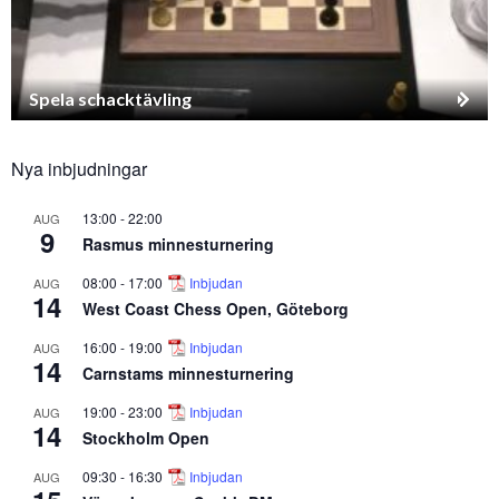
Spela schacktävling
Nya inbjudningar
13:00
-
22:00
AUG
9
Rasmus minnesturnering
08:00
-
17:00
Inbjudan
AUG
14
West Coast Chess Open, Göteborg
16:00
-
19:00
Inbjudan
AUG
14
Carnstams minnesturnering
19:00
-
23:00
Inbjudan
AUG
14
Stockholm Open
09:30
-
16:30
Inbjudan
AUG