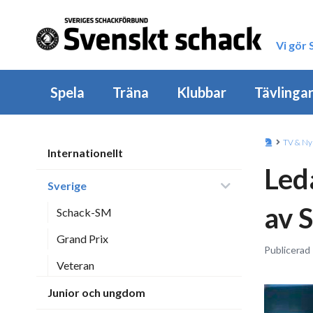
Vi gör
Spela
Träna
Klubbar
Tävlinga
TV & Ny
Internationellt
Led
Sverige
av 
Schack-SM
Grand Prix
Publicerad 
Veteran
Junior och ungdom