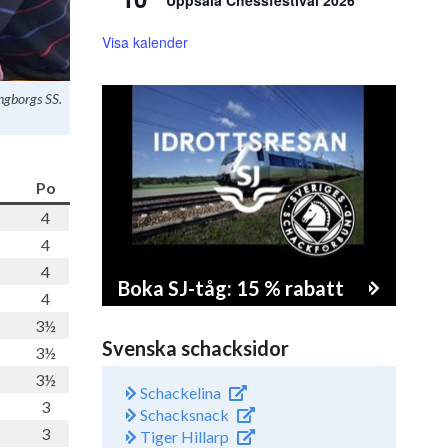
Uppsala Chessfestival 2026
Visa kalender
ingborgs SS.
Po
4
4
4
Boka SJ-tåg: 15 % rabatt
4
3½
Svenska schacksidor
3½
3½
Schackelina
3
Schacksnack
3
Tiger Hillarp