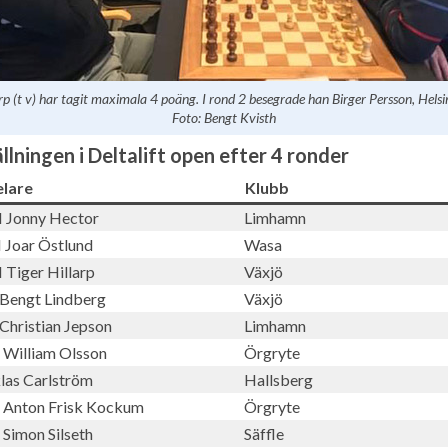
rp (t v) har tagit maximala 4 poäng. I rond 2 besegrade han Birger Persson, Hels
Foto: Bengt Kvisth
llningen i Deltalift open efter 4 ronder
elare
Klubb
Jonny Hector
Limhamn
Joar Östlund
Wasa
Tiger Hillarp
Växjö
Bengt Lindberg
Växjö
Christian Jepson
Limhamn
William Olsson
Örgryte
las Carlström
Hallsberg
Anton Frisk Kockum
Örgryte
Simon Silseth
Säffle