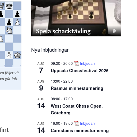
Spela schacktävling
Nya inbjudningar
09:30
-
20:00
Inbjudan
AUG
7
Uppsala Chessfestival 2026
 följer vit
n går inte
13:00
-
22:00
AUG
9
Rasmus minnesturnering
08:00
-
17:00
AUG
14
West Coast Chess Open,
Göteborg
16:00
-
19:00
Inbjudan
AUG
14
fint
Carnstams minnesturnering