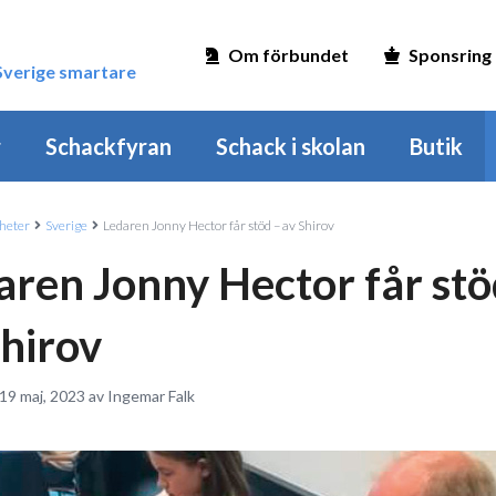
Om förbundet
Sponsring
 Sverige smartare
r
Schackfyran
Schack i skolan
Butik
heter
Sverige
Ledaren Jonny Hector får stöd – av Shirov
aren Jonny Hector får stö
Shirov
19 maj, 2023 av Ingemar Falk