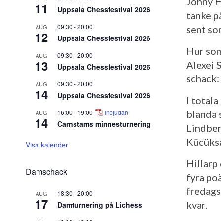
Jonny H
11
Uppsala Chessfestival 2026
tanke p
09:30
-
20:00
AUG
sent so
12
Uppsala Chessfestival 2026
Hur som
09:30
-
20:00
AUG
13
Alexei 
Uppsala Chessfestival 2026
schack:
09:30
-
20:00
AUG
14
Uppsala Chessfestival 2026
I total
16:00
-
19:00
Inbjudan
blanda s
AUG
14
Carnstams minnesturnering
Lindber
Kücüksa
Visa kalender
Hillarp
Damschack
fyra po
fredags
18:30
-
20:00
AUG
17
kvar.
Damturnering på Lichess