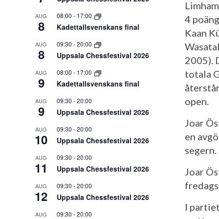
Limhamn
08:00
-
17:00
AUG
4 poäng
8
Kadettallsvenskans final
Kaan Kü
09:30
-
20:00
AUG
Wasatal
8
Uppsala Chessfestival 2026
2005). 
08:00
-
17:00
totala 
AUG
9
Kadettallsvenskans final
återstår
open.
09:30
-
20:00
AUG
9
Uppsala Chessfestival 2026
Joar Ös
09:30
-
20:00
AUG
en avgö
10
Uppsala Chessfestival 2026
segern.
09:30
-
20:00
AUG
11
Uppsala Chessfestival 2026
Joar Ös
fredags
09:30
-
20:00
AUG
12
Uppsala Chessfestival 2026
I partie
09:30
-
20:00
AUG