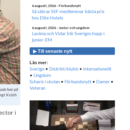
6 augusti, 2026
- Förbundsnytt
Så säkrar SSF-medlemmar bästa pris
hos Elite Hotels
6 augusti, 2026
- Junior och ungdom
Lavinia och Vidar blir Sveriges hopp i
junior-EM
▶ Till senaste nytt
Läs mer:
Sverige
•
Distrikt/klubb
•
Internationellt
•
Ungdom
Schack i skolan
•
Förbundsnytt
•
Damer
•
Veteran
sade han på
engt Kvisth
ector i