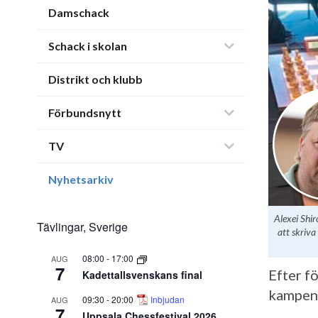
Damschack
Schack i skolan
Distrikt och klubb
Förbundsnytt
TV
Nyhetsarkiv
Alexei Shi
Tävlingar, Sverige
att skriva
08:00
-
17:00
AUG
7
Efter f
Kadettallsvenskans final
kampen 
09:30
-
20:00
Inbjudan
AUG
7
Uppsala Chessfestival 2026