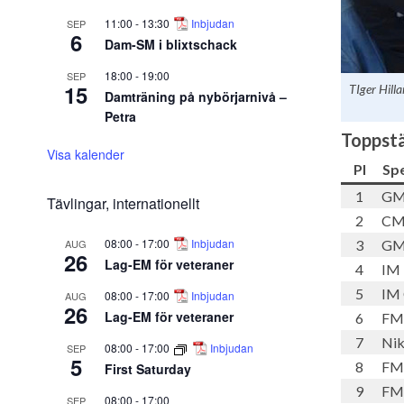
11:00
-
13:30
Inbjudan
SEP
6
Dam-SM i blixtschack
18:00
-
19:00
SEP
15
TIger Hilla
Damträning på nybörjarnivå –
Petra
Toppstä
Visa kalender
Pl
Sp
1
GM 
Tävlingar, internationellt
2
CM 
08:00
-
17:00
Inbjudan
AUG
3
GM 
26
Lag-EM för veteraner
4
IM 
5
IM 
08:00
-
17:00
Inbjudan
AUG
26
Lag-EM för veteraner
6
FM 
7
Nik
08:00
-
17:00
Inbjudan
SEP
5
8
FM 
First Saturday
9
FM 
08:00
-
17:00
SEP