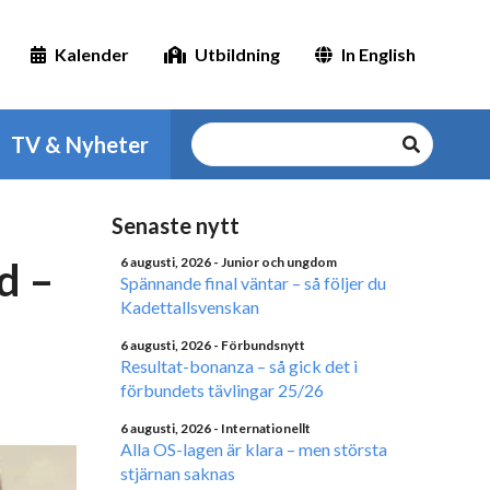
Kalender
Utbildning
In English
TV & Nyheter
Senaste nytt
d –
6 augusti, 2026
- Junior och ungdom
Spännande final väntar – så följer du
Kadettallsvenskan
6 augusti, 2026
- Förbundsnytt
Resultat-bonanza – så gick det i
förbundets tävlingar 25/26
6 augusti, 2026
- Internationellt
Alla OS-lagen är klara – men största
stjärnan saknas