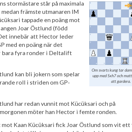
s stormästare står på maximala
 medan främste utmanaren IM
cüksari tappade en poäng mot
angen Joar Östlund (född
Det innebär att Hector leder
GP med en poäng när det
 bara fyra ronder i Deltalift
Om svarts kung tar damen
tlund kan bli jokern som spelar
upp med Sxh7 och matte
rande roll i striden om GP-
att gardera.
tlund har redan vunnit mot Kücüksari och på
morgonen möter han Hector i femte ronden.
t mot Kaan Kücüksari fick Joar Östlund som vit ett 