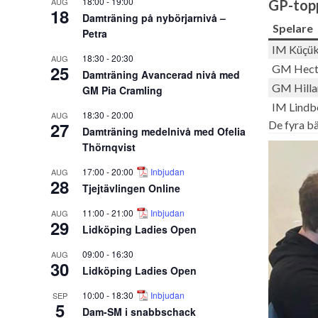
18:00
-
19:00
AUG
GP-topp
18
Damträning på nybörjarnivå –
Spelare
Petra
IM Küçük
18:30
-
20:30
AUG
25
GM Hect
Damträning Avancerad nivå med
GM Hilla
GM Pia Cramling
IM Lindb
18:30
-
20:00
AUG
27
De fyra bä
Damträning medelnivå med Ofelia
Thörnqvist
17:00
-
20:00
Inbjudan
AUG
28
Tjejtävlingen Online
11:00
-
21:00
Inbjudan
AUG
29
Lidköping Ladies Open
09:00
-
16:30
AUG
30
Lidköping Ladies Open
10:00
-
18:30
Inbjudan
SEP
5
Dam-SM i snabbschack