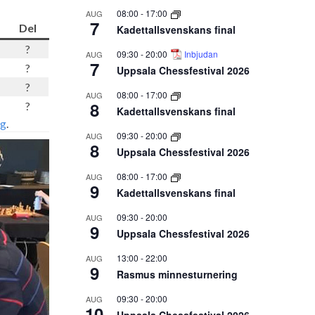
08:00
-
17:00
AUG
7
Del
Kadettallsvenskans final
?
09:30
-
20:00
Inbjudan
AUG
7
?
Uppsala Chessfestival 2026
?
08:00
-
17:00
AUG
8
?
Kadettallsvenskans final
ng
.
09:30
-
20:00
AUG
8
Uppsala Chessfestival 2026
08:00
-
17:00
AUG
9
Kadettallsvenskans final
09:30
-
20:00
AUG
9
Uppsala Chessfestival 2026
13:00
-
22:00
AUG
9
Rasmus minnesturnering
09:30
-
20:00
AUG
10