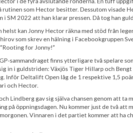
ector i de fyra avslutande ronderna. En tuff uppgi
å rutinen som Hector besitter. Dessutom visade H
m i SM 2022 att han klarar pressen. Då tog han guld
 helst kan Jonny Hector räkna med stöd från leg
Shirov som skrev en hälning i Facebookgruppen Sv
 ”Rooting for Jonny!”
a GP-sammandraget finns ytterligare två spelare so
ig in i guldstriden: Växjös Tiger Hillarp och Bengt
g. Inför Deltalift Open låg de 1 respektive 1,5 poä
ri och Hector.
 och Lindberg gav sig själva chansen genom att ta 
äng på öppningsdagen. Nu kommer just de två att 
morgonen. Vinnaren i det partiet kommer att ha c