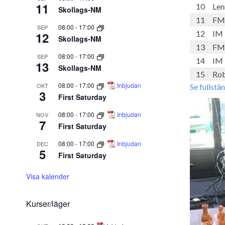
11
10
Len
Skollags-NM
11
FM 
08:00
-
17:00
SEP
12
IM 
12
Skollags-NM
13
FM 
08:00
-
17:00
SEP
14
IM 
13
Skollags-NM
15
Rob
08:00
-
17:00
Inbjudan
OKT
Se fullstä
3
First Saturday
08:00
-
17:00
Inbjudan
NOV
7
First Saturday
08:00
-
17:00
Inbjudan
DEC
5
First Saturday
Visa kalender
Kurser/läger