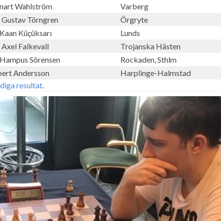
nart Wahlström
Varberg
Gustav Törngren
Örgryte
Kaan Küçüksarı
Lunds
Axel Falkevall
Trojanska Hästen
Hampus Sörensen
Rockaden, Sthlm
ert Andersson
Harplinge-Halmstad
ndiga resultat
.