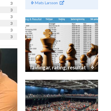
Mats Larsson
3
3
3
3
3
3
Tävlingar, rating, resultat