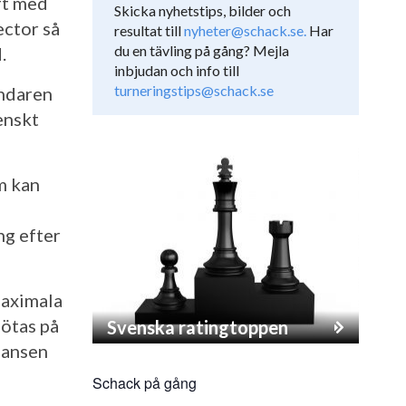
ft med
Skicka nyhetstips, bilder och
ector så
resultat till
nyheter@schack.se.
Har
du en tävling på gång? Mejla
.
inbjudan och info till
turneringstips@schack.se
endaren
enskt
m kan
ng efter
maximala
mötas på
Svenska ratingtoppen
hansen
Schack på gång