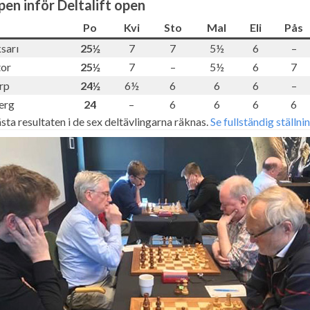
en inför Deltalift open
Po
Kvi
Sto
Mal
Eli
Pås
sarı
25½
7
7
5½
6
–
or
25½
7
–
5½
6
7
rp
24½
6½
6
6
6
–
erg
24
–
6
6
6
6
sta resultaten i de sex deltävlingarna räknas.
Se fullständig ställni