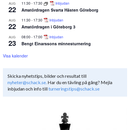
11:30
-
17:30
Inbjudan
AUG
22
Amatördragen Svarta Hästen Göteborg
11:30
-
17:30
Inbjudan
AUG
22
Amatördragen i Göteborg 3
08:00
-
17:00
Inbjudan
AUG
23
Bengt Einarssons minnesturnering
Visa kalender
Skicka nyhetstips, bilder och resultat till
nyheter@schack.se.
Har du en tävling på gång? Mejla
inbjudan och info till
turneringstips@schack.se