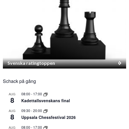
Svenska ratingtoppen
Schack på gång
08:00
-
17:00
AUG
8
Kadettallsvenskans final
09:30
-
20:00
AUG
8
Uppsala Chessfestival 2026
08:00
-
17:00
AUG