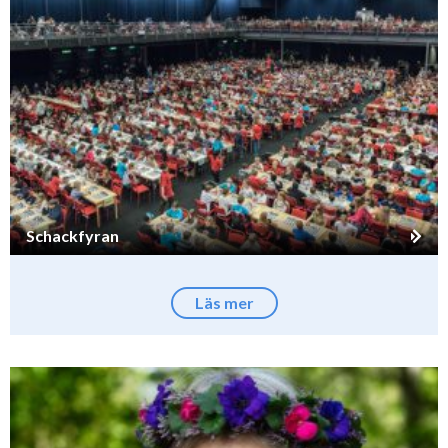
Schackfyran
Läs mer