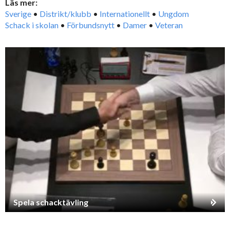
Läs mer:
Sverige
•
Distrikt/klubb
•
Internationellt
•
Ungdom
Schack i skolan
•
Förbundsnytt
•
Damer
•
Veteran
Spela schacktävling