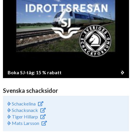
Boka SJ-tåg: 15 % rabatt
Svenska schacksidor
Schackelina
Schacksnack
Tiger Hillarp
Mats Larsson