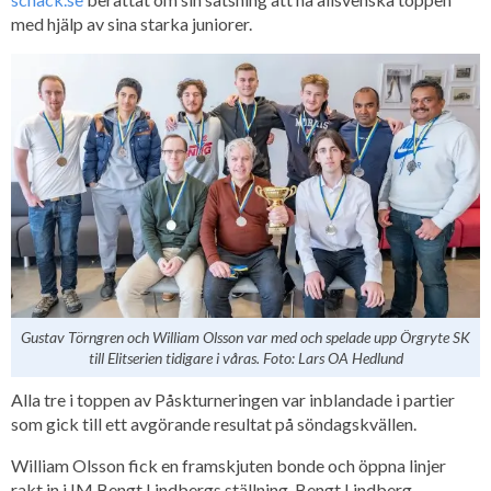
med hjälp av sina starka juniorer.
Gustav Törngren och William Olsson var med och spelade upp Örgryte SK
till Elitserien tidigare i våras. Foto: Lars OA Hedlund
Alla tre i toppen av Påskturneringen var inblandade i partier
som gick till ett avgörande resultat på söndagskvällen.
William Olsson fick en framskjuten bonde och öppna linjer
rakt in i IM Bengt Lindbergs ställning. Bengt Lindberg