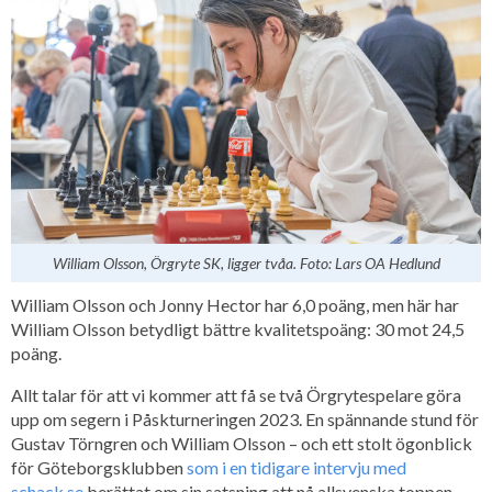
William Olsson, Örgryte SK, ligger tvåa. Foto: Lars OA Hedlund
William Olsson och Jonny Hector har 6,0 poäng, men här har
William Olsson betydligt bättre kvalitetspoäng: 30 mot 24,5
poäng.
Allt talar för att vi kommer att få se två Örgrytespelare göra
upp om segern i Påskturneringen 2023. En spännande stund för
Gustav Törngren och William Olsson – och ett stolt ögonblick
för Göteborgsklubben
som i en tidigare intervju med
schack.se
berättat om sin satsning att nå allsvenska toppen