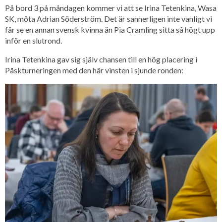
På bord 3 på måndagen kommer vi att se Irina Tetenkina, Wasa
SK, möta Adrian Söderström. Det är sannerligen inte vanligt vi
får se en annan svensk kvinna än Pia Cramling sitta så högt upp
inför en slutrond.
Irina Tetenkina gav sig själv chansen till en hög placering i
Påskturneringen med den här vinsten i sjunde ronden: