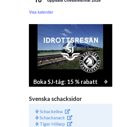
Uppsala Chessfestival 2026
Visa kalender
Boka SJ-tåg: 15 % rabatt
Svenska schacksidor
Schackelina
Schacksnack
Tiger Hillarp