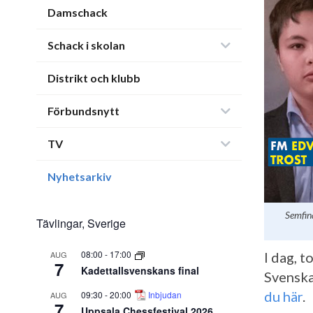
Damschack
Schack i skolan
Distrikt och klubb
Förbundsnytt
TV
Nyhetsarkiv
Semfina
Tävlingar, Sverige
08:00
-
17:00
AUG
I dag, 
7
Kadettallsvenskans final
Svenska
du här
.
09:30
-
20:00
Inbjudan
AUG
7
Uppsala Chessfestival 2026