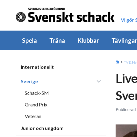
Vi gör
Spela
Träna
Klubbar
Tävlinga
TV & Ny
Internationellt
Live
Sverige
Sve
Schack-SM
Grand Prix
Publicerad
Veteran
Junior och ungdom