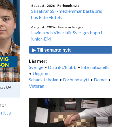
6 augusti, 2026
- Förbundsnytt
Så säkrar SSF-medlemmar bästa pris
hos Elite Hotels
6 augusti, 2026
- Junior och ungdom
Lavinia och Vidar blir Sveriges hopp i
junior-EM
▶ Till senaste nytt
Läs mer:
Sverige
•
Distrikt/klubb
•
Internationellt
•
Ungdom
Schack i skolan
•
Förbundsnytt
•
Damer
•
Veteran
 Lars OA
ner
hittar