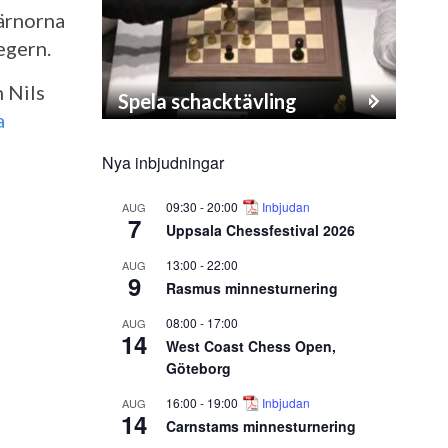
järnorna
egern.
 Nils
Spela schacktävling
a
Nya inbjudningar
09:30
-
20:00
Inbjudan
AUG
7
Uppsala Chessfestival 2026
13:00
-
22:00
AUG
9
Rasmus minnesturnering
08:00
-
17:00
AUG
14
West Coast Chess Open,
Göteborg
16:00
-
19:00
Inbjudan
AUG
14
Carnstams minnesturnering