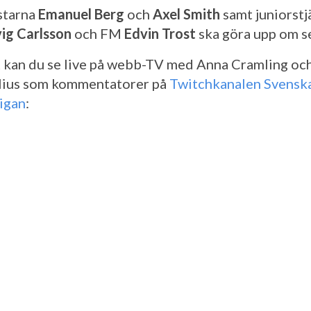
starna
Emanuel Berg
och
Axel Smith
samt juniorst
ig Carlsson
och FM
Edvin Trost
ska göra upp om s
t kan du se live på webb-TV med Anna Cramling och
lius som kommentatorer på
Twitchkanalen Svensk
igan
: