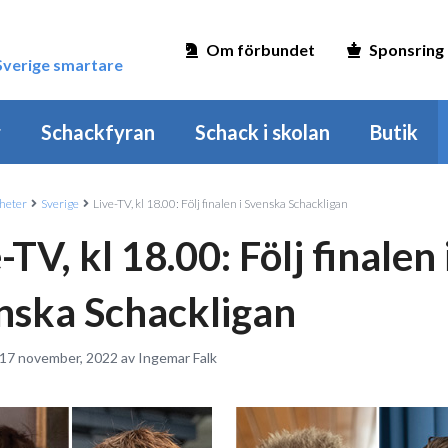
Om förbundet
Sponsring
 Sverige smartare
r
Schackfyran
Schack i skolan
Butik
heter
Sverige
Live-TV, kl 18.00: Följ finalen i Svenska Schackligan
-TV, kl 18.00: Följ finalen 
nska Schackligan
 17 november, 2022 av Ingemar Falk