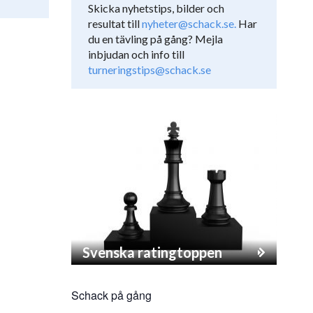
Skicka nyhetstips, bilder och
resultat till
nyheter@schack.se.
Har
du en tävling på gång? Mejla
inbjudan och info till
turneringstips@schack.se
Svenska ratingtoppen
Schack på gång