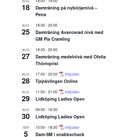
18:00
-
19:00
AUG
18
Damträning på nybörjarnivå –
Petra
18:30
-
20:30
AUG
25
Damträning Avancerad nivå med
GM Pia Cramling
18:30
-
20:00
AUG
27
Damträning medelnivå med Ofelia
Thörnqvist
17:00
-
20:00
Inbjudan
AUG
28
Tjejtävlingen Online
11:00
-
21:00
Inbjudan
AUG
29
Lidköping Ladies Open
09:00
-
16:30
AUG
30
Lidköping Ladies Open
10:00
-
18:30
Inbjudan
SEP
5
Dam-SM i snabbschack