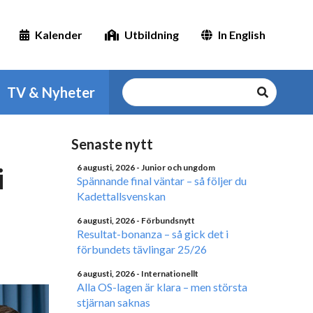
Kalender
Utbildning
In English
TV & Nyheter
Senaste nytt
i
6 augusti, 2026
- Junior och ungdom
Spännande final väntar – så följer du
Kadettallsvenskan
6 augusti, 2026
- Förbundsnytt
Resultat-bonanza – så gick det i
förbundets tävlingar 25/26
6 augusti, 2026
- Internationellt
Alla OS-lagen är klara – men största
stjärnan saknas