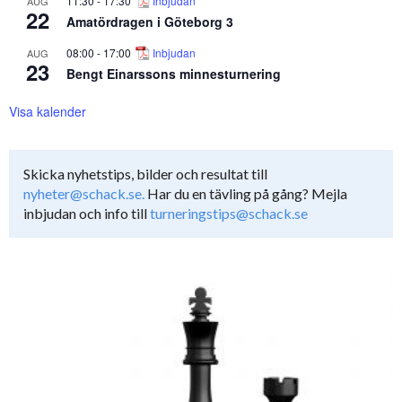
11:30
-
17:30
Inbjudan
AUG
22
Amatördragen i Göteborg 3
08:00
-
17:00
Inbjudan
AUG
23
Bengt Einarssons minnesturnering
Visa kalender
Skicka nyhetstips, bilder och resultat till
nyheter@schack.se.
Har du en tävling på gång? Mejla
inbjudan och info till
turneringstips@schack.se