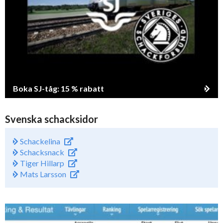
Boka SJ-tåg: 15 % rabatt
Svenska schacksidor
Schackelina
Schacksnack
Tiger Hillarp
Mats Larsson