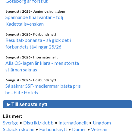
Göteborg är först ut
6 augusti, 2026
- Junior och ungdom
Spännande final väntar – följ
Kadettallsvenskan
6 augusti, 2026
- Förbundsnytt
Resultat-bonanza – så gick det i
förbundets tävlingar 25/26
6 augusti, 2026
- Internationellt
Alla OS-lagen är klara – men största
stjärnan saknas
6 augusti, 2026
- Förbundsnytt
Så säkrar SSF-medlemmar bästa pris
hos Elite Hotels
▶ Till senaste nytt
Läs mer:
Sverige
•
Distrikt/klubb
•
Internationellt
•
Ungdom
Schack i skolan
•
Förbundsnytt
•
Damer
•
Veteran