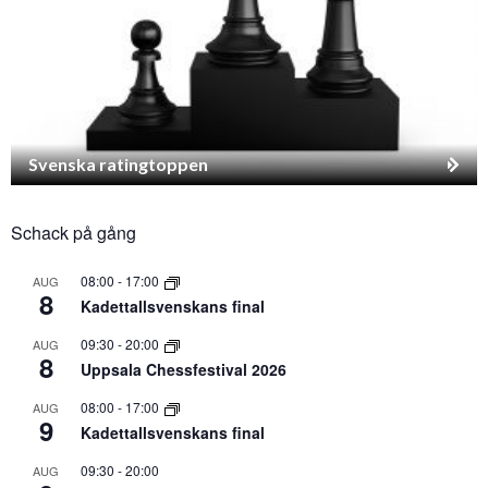
Svenska ratingtoppen
Schack på gång
08:00
-
17:00
AUG
8
Kadettallsvenskans final
09:30
-
20:00
AUG
8
Uppsala Chessfestival 2026
08:00
-
17:00
AUG
9
Kadettallsvenskans final
09:30
-
20:00
AUG