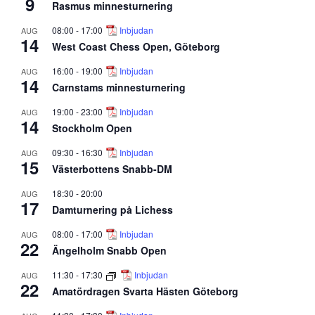
9
Rasmus minnesturnering
08:00
-
17:00
Inbjudan
AUG
14
West Coast Chess Open, Göteborg
16:00
-
19:00
Inbjudan
AUG
14
Carnstams minnesturnering
19:00
-
23:00
Inbjudan
AUG
14
Stockholm Open
09:30
-
16:30
Inbjudan
AUG
15
Västerbottens Snabb-DM
18:30
-
20:00
AUG
17
Damturnering på Lichess
08:00
-
17:00
Inbjudan
AUG
22
Ängelholm Snabb Open
11:30
-
17:30
Inbjudan
AUG
22
Amatördragen Svarta Hästen Göteborg