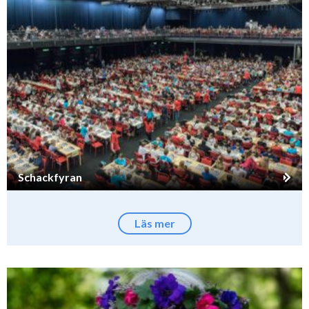
Schackfyran
Läs mer