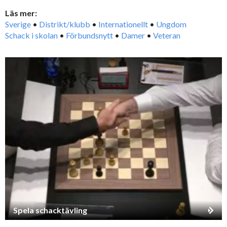
Läs mer:
Sverige
•
Distrikt/klubb
•
Internationellt
•
Ungdom
Schack i skolan
•
Förbundsnytt
•
Damer
•
Veteran
Spela schacktävling