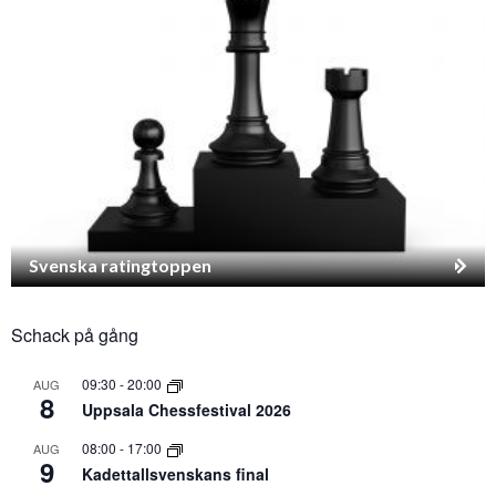
Svenska ratingtoppen
Schack på gång
09:30
-
20:00
AUG
8
Uppsala Chessfestival 2026
08:00
-
17:00
AUG
9
Kadettallsvenskans final