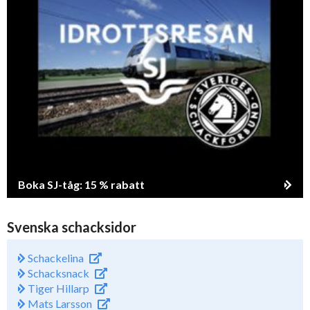
Boka SJ-tåg: 15 % rabatt
Svenska schacksidor
Schackelina
Schacksnack
Tiger Hillarp
Mats Larsson