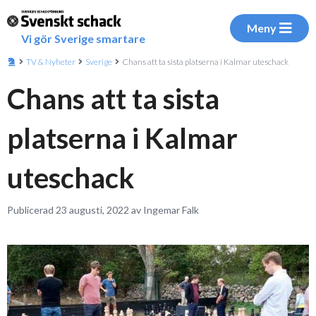
Meny
Vi gör Sverige smartare
TV & Nyheter
Sverige
Chans att ta sista platserna i Kalmar uteschack
Chans att ta sista
platserna i Kalmar
uteschack
Publicerad 23 augusti, 2022 av Ingemar Falk