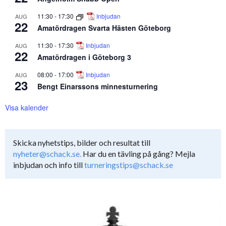
11:30
-
17:30
Inbjudan
AUG
22
Amatördragen Svarta Hästen Göteborg
11:30
-
17:30
Inbjudan
AUG
22
Amatördragen i Göteborg 3
08:00
-
17:00
Inbjudan
AUG
23
Bengt Einarssons minnesturnering
Visa kalender
Skicka nyhetstips, bilder och resultat till
nyheter@schack.se.
Har du en tävling på gång? Mejla
inbjudan och info till
turneringstips@schack.se