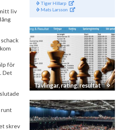
Tiger Hillarp
Mats Larsson
mitt liv
 lång
 schack
a kom
lp för
. Det
Tävlingar, rating, resultat
 slutade
 runt
et skrev