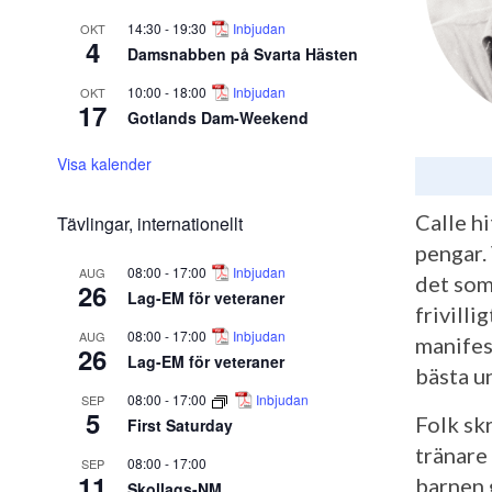
14:30
-
19:30
Inbjudan
OKT
4
Damsnabben på Svarta Hästen
10:00
-
18:00
Inbjudan
OKT
17
Gotlands Dam-Weekend
Visa kalender
Calle hi
Tävlingar, internationellt
pengar. 
08:00
-
17:00
Inbjudan
AUG
det som
26
Lag-EM för veteraner
frivilli
08:00
-
17:00
Inbjudan
AUG
manifes
26
Lag-EM för veteraner
bästa u
08:00
-
17:00
Inbjudan
SEP
5
Folk sk
First Saturday
tränare
08:00
-
17:00
SEP
11
barnen 
Skollags-NM