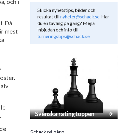
a, och i
Skicka nyhetstips, bilder och
resultat till
nyheter@schack.se.
Har
i. Då
du en tävling på gång? Mejla
inbjudan och info till
är mest
turneringstips@schack.se
ka
v
öster.
halv
lle
Svenska ratingtoppen
.
nde
Schack på gång