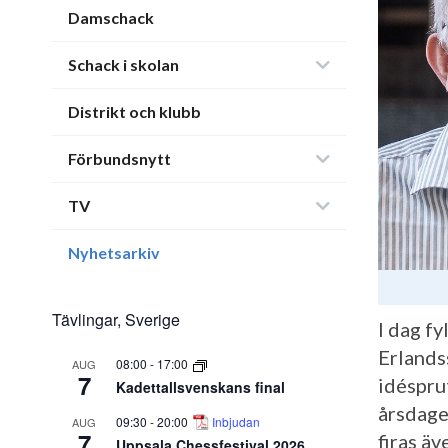
Damschack
Schack i skolan
Distrikt och klubb
Förbundsnytt
TV
Nyhetsarkiv
Tävlingar, Sverige
I dag fy
Erlands
08:00
-
17:00
AUG
7
idéspru
Kadettallsvenskans final
årsdage
09:30
-
20:00
Inbjudan
AUG
7
firas ä
Uppsala Chessfestival 2026