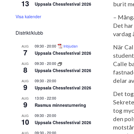
13
burit me
Uppsala Chessfestival 2026
– Många
Visa kalender
Det har 
Distrikt/klubb
vardag 
När Cal
09:30
-
20:00
Inbjudan
AUG
7
Uppsala Chessfestival 2026
student
Calle ba
09:30
-
20:00
AUG
8
Uppsala Chessfestival 2026
fastnad
delar av
09:30
-
20:00
AUG
9
Uppsala Chessfestival 2026
Det tog
13:00
-
22:00
AUG
Sekrete
9
Rasmus minnesturnering
tog myc
09:30
-
20:00
AUG
den pol
10
Uppsala Chessfestival 2026
motstån
09:30
-
20:00
AUG