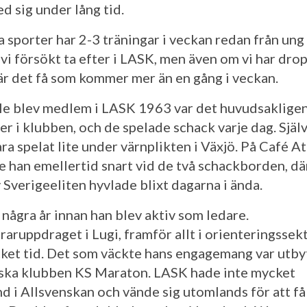
d sig under lång tid.
 sporter har 2-3 träningar i veckan redan från ung 
vi försökt ta efter i LASK, men även om vi har drop
är det få som kommer mer än en gång i veckan.
le blev medlem i LASK 1963 var det huvudsaklige
er i klubben, och de spelade schack varje dag. Själ
ra spelat lite under värnplikten i Växjö. På Café A
e han emellertid snart vid de två schackborden, dä
 Sverigeeliten hyvlade blixt dagarna i ända.
 några år innan han blev aktiv som ledare.
raruppdraget i Lugi, framför allt i orienteringssek
ket tid. Det som väckte hans engagemang var utb
ska klubben KS Maraton. LASK hade inte mycket
d i Allsvenskan och vände sig utomlands för att få