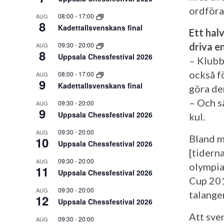
ordföran
08:00
-
17:00
AUG
8
Kadettallsvenskans final
Ett halv
driva e
09:30
-
20:00
AUG
8
Uppsala Chessfestival 2026
– Klubb
också fö
08:00
-
17:00
AUG
9
Kadettallsvenskans final
göra den
– Och s
09:30
-
20:00
AUG
9
Uppsala Chessfestival 2026
kul.
09:30
-
20:00
AUG
Bland m
10
Uppsala Chessfestival 2026
[tiderna
09:30
-
20:00
AUG
olympia
11
Uppsala Chessfestival 2026
Cup 201
09:30
-
20:00
AUG
talanger
12
Uppsala Chessfestival 2026
Att sve
09:30
-
20:00
AUG