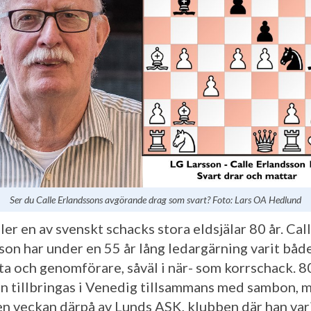
Ser du Calle Erlandssons avgörande drag som svart? Foto: Lars OA Hedlund
ller en av svenskt schacks stora eldsjälar 80 år. Cal
son har under en 55 år lång ledargärning varit båd
ta och genomförare, såväl i när- som korrschack. 8
n tillbringas i Venedig tillsammans med sambon, 
ven veckan därpå av Lunds ASK, klubben där han var