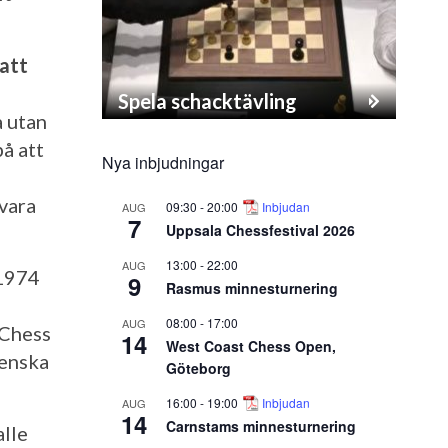
 att
Spela schacktävling
a utan
på att
Nya inbjudningar
 vara
09:30
-
20:00
Inbjudan
AUG
7
Uppsala Chessfestival 2026
13:00
-
22:00
AUG
 1974
9
Rasmus minnesturnering
08:00
-
17:00
AUG
 Chess
14
West Coast Chess Open,
venska
Göteborg
16:00
-
19:00
Inbjudan
AUG
14
Carnstams minnesturnering
alle