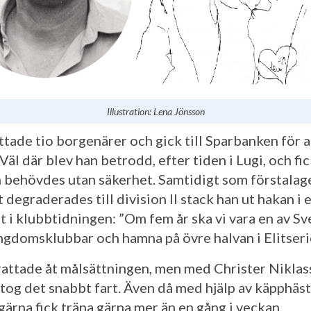
Illustration: Lena Jönsson
ttade tio borgenärer och gick till Sparbanken för a
Väl där blev han betrodd, efter tiden i Lugi, och fic
 behövdes utan säkerhet. Samtidigt som förstalag
gt degraderades till division II stack han ut hakan i 
t i klubbtidningen: ”Om fem år ska vi vara en av Sv
ngdomsklubbar och hamna på övre halvan i Elitseri
rattade åt målsättningen, men med Christer Nikla
 tog det snabbt fart. Även då med hjälp av käpphäst
gärna fick träna gärna mer än en gång i veckan.