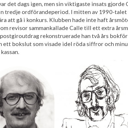
ar det dags igen, men sin viktigaste insats gjorde 
in tredje ordförandeperiod. I mitten av 1990-talet
ra att gå i konkurs. Klubben hade inte haft årsmöt
 som revisor sammankallade Calle till ett extra årsm
 postgiroutdrag rekonstruerade han två års bokför
m ett bokslut som visade idel röda siffror och min
 kassan.