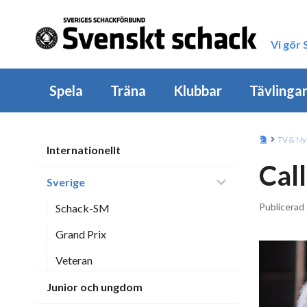
Vi gör
Spela
Träna
Klubbar
Tävlinga
TV & Ny
Internationellt
Cal
Sverige
Publicerad 
Schack-SM
Grand Prix
Veteran
Junior och ungdom