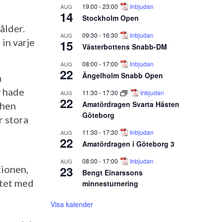
19:00
-
23:00
Inbjudan
AUG
14
Stockholm Open
ålder.
09:30
-
16:30
Inbjudan
AUG
 in varje
15
Västerbottens Snabb-DM
08:00
-
17:00
Inbjudan
AUG
22
Ängelholm Snabb Open
n
v hade
11:30
-
17:30
Inbjudan
AUG
22
Amatördragen Svarta Hästen
then
Göteborg
r stora
11:30
-
17:30
Inbjudan
AUG
22
Amatördragen i Göteborg 3
08:00
-
17:00
Inbjudan
AUG
23
tionen,
Bengt Einarssons
ytet med
minnesturnering
Visa kalender