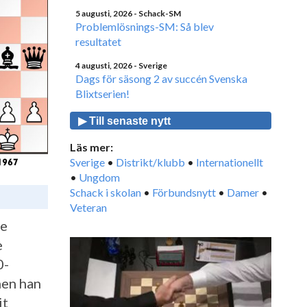
5 augusti, 2026
- Schack-SM
Problemlösnings-SM: Så blev
resultatet
4 augusti, 2026
- Sverige
Dags för säsong 2 av succén Svenska
Blixtserien!
▶ Till senaste nytt
Läs mer:
Sverige
•
Distrikt/klubb
•
Internationellt
•
Ungdom
Schack i skolan
•
Förbundsnytt
•
Damer
•
Veteran
le
e
0-
men han
it