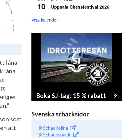
10
Uppsala Chessfestival 2026
Visa kalender
tt låna
k låna
et
ett
Boka SJ-tåg: 15 % rabatt
eriges
en.”
Svenska schacksidor
sson som
en att
Schackelina
Schacksnack