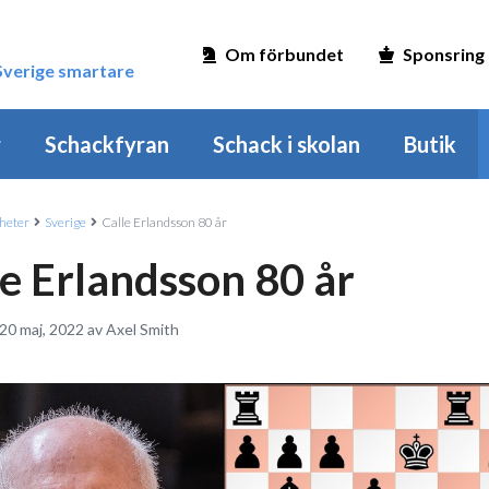
Om förbundet
Sponsring
 Sverige smartare
r
Schackfyran
Schack i skolan
Butik
heter
Sverige
Calle Erlandsson 80 år
le Erlandsson 80 år
20 maj, 2022 av Axel Smith