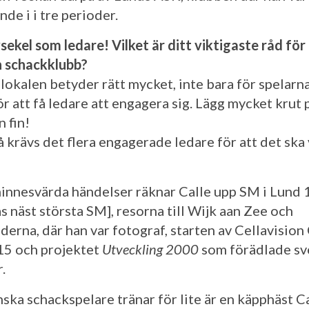
de i i tre perioder.
sekel som ledare! Vilket är ditt viktigaste råd för
n schackklubb?
lokalen betyder rätt mycket, inte bara för spelarn
r att få ledare att engagera sig. Lägg mycket krut 
 fin!
å krävs det flera engagerade ledare för att det ska
innesvärda händelser räknar Calle upp SM i Lund
s näst största SM], resorna till Wijk aan Zee och
derna, där han var fotograf, starten av Cellavision
5 och projektet
Utveckling 2000
som förädlade s
.
nska schackspelare tränar för lite är en käpphäst C