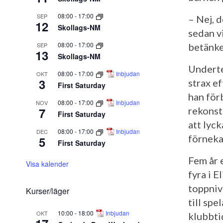
08:00
-
17:00
SEP
– Nej, d
12
Skollags-NM
sedan v
08:00
-
17:00
SEP
betänke
13
Skollags-NM
Underte
08:00
-
17:00
Inbjudan
OKT
3
strax e
First Saturday
han för
08:00
-
17:00
Inbjudan
NOV
7
rekonst
First Saturday
att lyck
08:00
-
17:00
Inbjudan
DEC
förnekar
5
First Saturday
Fem år 
Visa kalender
fyra i E
toppniv
Kurser/läger
till spe
10:00
-
18:00
Inbjudan
OKT
klubbti