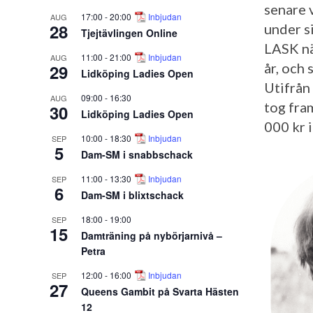
senare v
17:00
-
20:00
Inbjudan
AUG
28
under s
Tjejtävlingen Online
LASK nä
11:00
-
21:00
Inbjudan
AUG
år, och
29
Lidköping Ladies Open
Utifrån
09:00
-
16:30
AUG
tog fra
30
Lidköping Ladies Open
000 kr i
10:00
-
18:30
Inbjudan
SEP
5
Dam-SM i snabbschack
11:00
-
13:30
Inbjudan
SEP
6
Dam-SM i blixtschack
18:00
-
19:00
SEP
15
Damträning på nybörjarnivå –
Petra
12:00
-
16:00
Inbjudan
SEP
27
Queens Gambit på Svarta Hästen
12