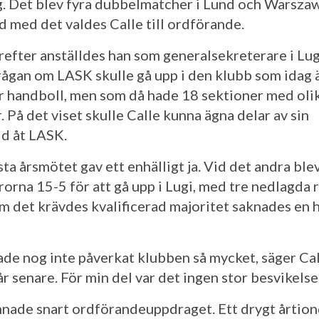
g. Det blev fyra dubbelmatcher i Lund och Warszaw
 med det valdes Calle till ordförande.
refter anställdes han som generalsekreterare i Lug
frågan om LASK skulle gå upp i den klubb som idag 
r handboll, men som då hade 18 sektioner med oli
. På det viset skulle Calle kunna ägna delar av sin
id åt LASK.
ta årsmötet gav ett enhälligt ja. Vid det andra ble
rorna 15-5 för att gå upp i Lugi, med tre nedlagda r
m det krävdes kvalificerad majoritet saknades en 
ade nog inte påverkat klubben så mycket, säger Ca
r senare. För min del var det ingen stor besvikelse
nade snart ordförandeuppdraget. Ett drygt årtio