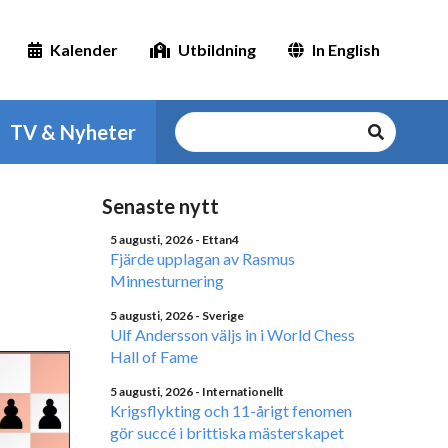
Kalender
Utbildning
In English
TV & Nyheter
Senaste nytt
5 augusti, 2026
- Ettan4
Fjärde upplagan av Rasmus
Minnesturnering
5 augusti, 2026
- Sverige
Ulf Andersson väljs in i World Chess
Hall of Fame
5 augusti, 2026
- Internationellt
Krigsflykting och 11-årigt fenomen
gör succé i brittiska mästerskapet