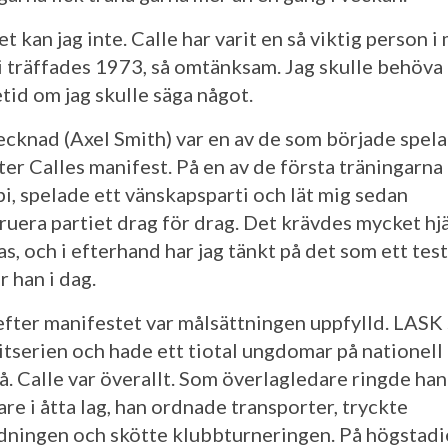
et kan jag inte. Calle har varit en så viktig person i 
i träffades 1973, så omtänksam. Jag skulle behöva
tid om jag skulle säga något.
cknad (Axel Smith) var en av de som började spela
fter Calles manifest. På en av de första träningarn
bi, spelade ett vänskapsparti och lät mig sedan
ruera partiet drag för drag. Det krävdes mycket hjä
as, och i efterhand har jag tänkt på det som ett test
 han i dag.
efter manifestet var målsättningen uppfylld. LASK
litserien och hade ett tiotal ungdomar på nationell
å. Calle var överallt. Som överlagledare ringde han
lare i åtta lag, han ordnade transporter, tryckte
dningen och skötte klubbturneringen. På högstadi