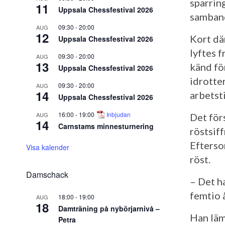
sparrin
11
Uppsala Chessfestival 2026
samband
09:30
-
20:00
AUG
12
Kort dä
Uppsala Chessfestival 2026
lyftes 
09:30
-
20:00
AUG
13
känd fö
Uppsala Chessfestival 2026
idrotter
09:30
-
20:00
AUG
14
arbetst
Uppsala Chessfestival 2026
16:00
-
19:00
Inbjudan
AUG
Det förs
14
Carnstams minnesturnering
röstsiff
Efterso
Visa kalender
röst.
Damschack
– Det h
femtio å
18:00
-
19:00
AUG
18
Damträning på nybörjarnivå –
Han läm
Petra