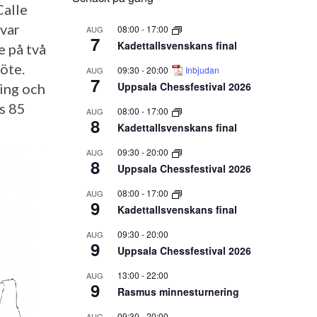
Calle
 var
08:00
-
17:00
AUG
7
Kadettallsvenskans final
e på två
öte.
09:30
-
20:00
Inbjudan
AUG
7
Uppsala Chessfestival 2026
ing och
us 85
08:00
-
17:00
AUG
8
Kadettallsvenskans final
09:30
-
20:00
AUG
8
Uppsala Chessfestival 2026
08:00
-
17:00
AUG
9
Kadettallsvenskans final
09:30
-
20:00
AUG
9
Uppsala Chessfestival 2026
13:00
-
22:00
AUG
9
Rasmus minnesturnering
09:30
-
20:00
AUG