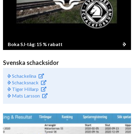
Boka SJ-tåg: 15 % rabatt
Svenska schacksidor
Schackelina
Schacksnack
Tiger Hillarp
Mats Larsson