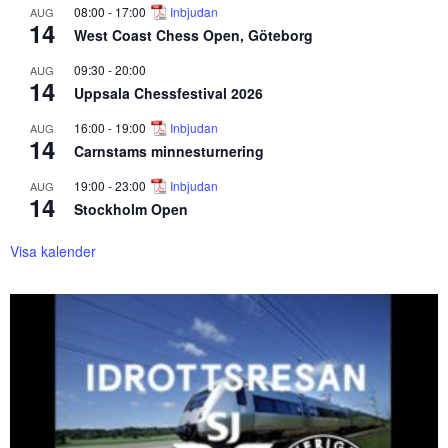
08:00
-
17:00
Inbjudan
AUG
14
West Coast Chess Open, Göteborg
09:30
-
20:00
AUG
14
Uppsala Chessfestival 2026
16:00
-
19:00
Inbjudan
AUG
14
Carnstams minnesturnering
19:00
-
23:00
Inbjudan
AUG
14
Stockholm Open
Visa kalender