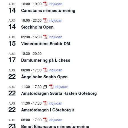
16:00
-
19:00
Inbjudan
AUG
14
Carnstams minnesturnering
19:00
-
23:00
Inbjudan
AUG
14
Stockholm Open
09:30
-
16:30
Inbjudan
AUG
15
Västerbottens Snabb-DM
18:30
-
20:00
AUG
17
Damturnering på Lichess
08:00
-
17:00
Inbjudan
AUG
22
Ängelholm Snabb Open
11:30
-
17:30
Inbjudan
AUG
22
Amatördragen Svarta Hästen Göteborg
11:30
-
17:30
Inbjudan
AUG
22
Amatördragen i Göteborg 3
08:00
-
17:00
Inbjudan
AUG
23
Bengt Einarssons minnesturnering