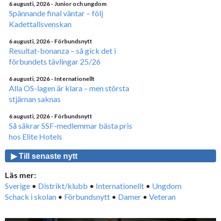
6 augusti, 2026
- Junior och ungdom
Spännande final väntar – följ
Kadettallsvenskan
6 augusti, 2026
- Förbundsnytt
Resultat-bonanza – så gick det i
förbundets tävlingar 25/26
6 augusti, 2026
- Internationellt
Alla OS-lagen är klara – men största
stjärnan saknas
6 augusti, 2026
- Förbundsnytt
Så säkrar SSF-medlemmar bästa pris
hos Elite Hotels
▶ Till senaste nytt
Läs mer:
Sverige
•
Distrikt/klubb
•
Internationellt
•
Ungdom
Schack i skolan
•
Förbundsnytt
•
Damer
•
Veteran