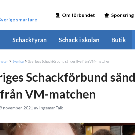
Om förbundet
Sponsring
 Sverige smartare
r
Schackfyran
Schack i skolan
Butik
heter
Sverige
Sveriges Schackförbund sänder live från VM-matchen
riges Schackförbund sän
e från VM-matchen
 9 november, 2021 av Ingemar Falk