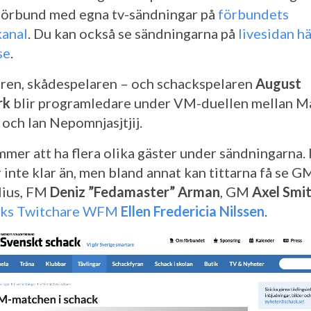
örbund med egna tv-sändningar på
förbundets
anal
. Du kan också se sändningarna på
livesidan hä
se
.
ren, skådespelaren – och schackspelaren
August
rk
blir programledare under VM-duellen mellan
M
 och Ian Nepomnjasjtjij.
mer att ha flera olika gäster under sändningarna.
r inte klar än, men bland annat kan tittarna få se G
lius, FM
Deniz ”Fedamaster” Arman
, GM
Axel Smi
ks Twitchare WFM
Ellen Fredericia Nilssen
.