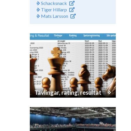
Schacksnack
Tiger Hillarp
Mats Larsson
Tävlingar, rating, resultat