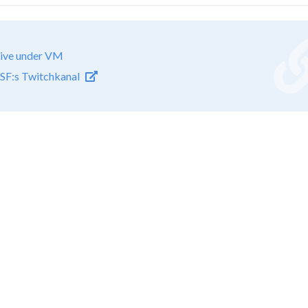
ive under VM
SF:s Twitchkanal