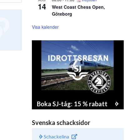
14
West Coast Chess Open,
Göteborg
Visa kalender
Boka SJ-tåg: 15 % rabatt
Svenska schacksidor
Schackelina