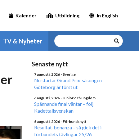
Kalender
Utbildning
In English
TV & Nyheter
Senaste nytt
der
7 augusti, 2026
- Sverige
Nu startar Grand Prix-säsongen –
Göteborg är först ut
6 augusti, 2026
- Junior och ungdom
Spännande final väntar – följ
Kadettallsvenskan
6 augusti, 2026
- Förbundsnytt
Resultat-bonanza – så gick det i
förbundets tävlingar 25/26