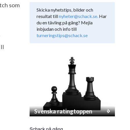
atch som
Skicka nyhetstips, bilder och
resultat till
nyheter@schack.se.
Har
du en tävling på gång? Mejla
inbjudan och info till
.
turneringstips@schack.se
ll
Svenska ratingtoppen
Schack på gång