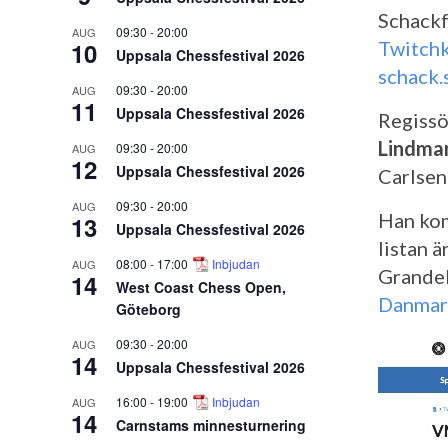
Schackf
09:30
-
20:00
AUG
10
Twitchk
Uppsala Chessfestival 2026
schack.
09:30
-
20:00
AUG
11
Uppsala Chessfestival 2026
Regissö
Lindma
09:30
-
20:00
AUG
12
Uppsala Chessfestival 2026
Carlsen
09:30
-
20:00
AUG
Han kom
13
Uppsala Chessfestival 2026
listan ä
08:00
-
17:00
Inbjudan
AUG
Grande
14
West Coast Chess Open,
Danmar
Göteborg
09:30
-
20:00
AUG
14
Uppsala Chessfestival 2026
16:00
-
19:00
Inbjudan
AUG
14
Carnstams minnesturnering