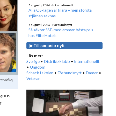
6 augusti, 2026
- Internationellt
Alla OS-lagen är klara – men största
stjärnan saknas
6 augusti, 2026
- Förbundsnytt
Så säkrar SSF-medlemmar bästa pris
hos Elite Hotels
▶ Till senaste nytt
Läs mer:
Sverige
•
Distrikt/klubb
•
Internationellt
•
Ungdom
Schack i skolan
•
Förbundsnytt
•
Damer
•
Veteran
andelius,
agnus
r