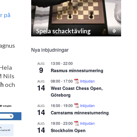
r på
Spela schacktävling
agnus
Nya inbjudningar
13:00
-
22:00
AUG
 Hela
9
Rasmus minnesturnering
M Nils
08:00
-
17:00
Inbjudan
AUG
th
och
14
West Coast Chess Open,
Göteborg
16:00
-
19:00
Inbjudan
AUG
14
Carnstams minnesturnering
19:00
-
23:00
Inbjudan
AUG
14
Stockholm Open