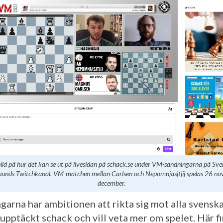
ild på hur det kan se ut på livesidan på schack.se under VM-sändningarna på Sve
bunds Twitchkanal. VM-matchen mellan Carlsen och Nepomnjasjtjij spelas 26 n
december.
garna har ambitionen att rikta sig mot alla svensk
 upptäckt schack och vill veta mer om spelet. Här f