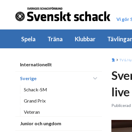
Vi gör
Spela
Träna
Klubbar
Tävlinga
TV & Ny
Internationellt
Sve
Sverige
liv
Schack-SM
Grand Prix
Publicerad
Veteran
Junior och ungdom