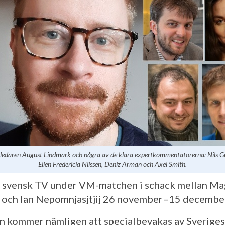
edaren August Lindmark och några av de klara expertkommentatorerna: Nils Gr
Ellen Fredericia Nilssen, Deniz Arman och Axel Smith.
r svensk TV under VM-matchen i schack mellan M
 och Ian Nepomnjasjtjij 26 november–15 decembe
 kommer nämligen att specialbevakas av Sveriges