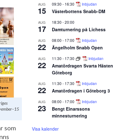
09:30
-
16:30
Inbjudan
AUG
15
Västerbottens Snabb-DM
18:30
-
20:00
AUG
17
Damturnering på Lichess
08:00
-
17:00
Inbjudan
AUG
22
Ängelholm Snabb Open
11:30
-
17:30
Inbjudan
AUG
22
Amatördragen Svarta Hästen
Göteborg
11:30
-
17:30
Inbjudan
AUG
22
Amatördragen i Göteborg 3
08:00
-
17:00
Inbjudan
AUG
riges
23
Bengt Einarssons
ovember–15
minnesturnering
ar som
Visa kalender
inns