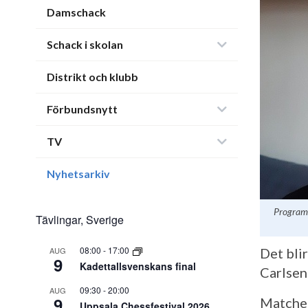
Damschack
Schack i skolan
Distrikt och klubb
Förbundsnytt
TV
Nyhetsarkiv
Programl
Tävlingar, Sverige
08:00
-
17:00
AUG
Det bli
9
Kadettallsvenskans final
Carlsen
09:30
-
20:00
AUG
9
Matchen
Uppsala Chessfestival 2026