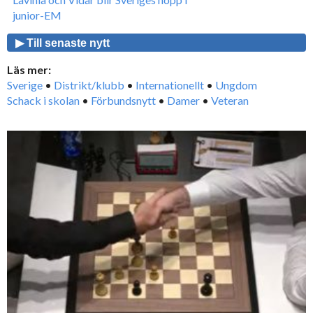
junior-EM
▶ Till senaste nytt
Läs mer:
Sverige
•
Distrikt/klubb
•
Internationellt
•
Ungdom
Schack i skolan
•
Förbundsnytt
•
Damer
•
Veteran