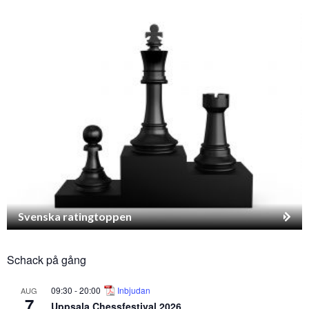
Svenska ratingtoppen
Schack på gång
09:30
-
20:00
Inbjudan
AUG
7
Uppsala Chessfestival 2026