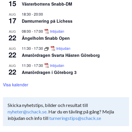
15
Västerbottens Snabb-DM
18:30
-
20:00
AUG
17
Damturnering på Lichess
08:00
-
17:00
Inbjudan
AUG
22
Ängelholm Snabb Open
11:30
-
17:30
Inbjudan
AUG
22
Amatördragen Svarta Hästen Göteborg
11:30
-
17:30
Inbjudan
AUG
22
Amatördragen i Göteborg 3
Visa kalender
Skicka nyhetstips, bilder och resultat till
nyheter@schack.se.
Har du en tävling på gång? Mejla
inbjudan och info till
turneringstips@schack.se