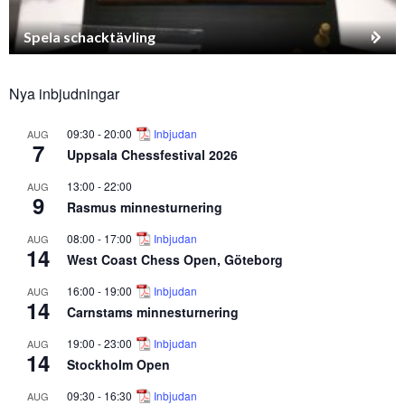
Spela schacktävling
Nya inbjudningar
09:30
-
20:00
Inbjudan
AUG
7
Uppsala Chessfestival 2026
13:00
-
22:00
AUG
9
Rasmus minnesturnering
08:00
-
17:00
Inbjudan
AUG
14
West Coast Chess Open, Göteborg
16:00
-
19:00
Inbjudan
AUG
14
Carnstams minnesturnering
19:00
-
23:00
Inbjudan
AUG
14
Stockholm Open
09:30
-
16:30
Inbjudan
AUG