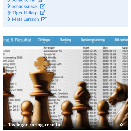
Schacksnack
Tiger Hillarp
Mats Larsson
Tävlingar, rating, resultat