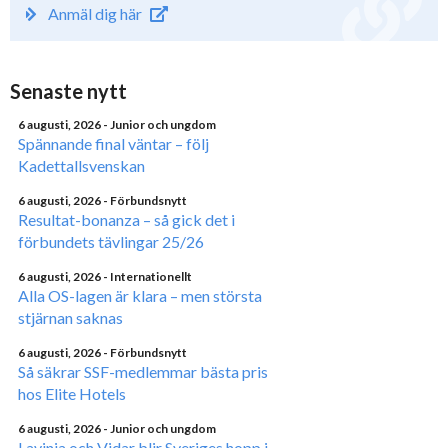
Anmäl dig här
Senaste nytt
6 augusti, 2026
- Junior och ungdom
Spännande final väntar – följ
Kadettallsvenskan
6 augusti, 2026
- Förbundsnytt
Resultat-bonanza – så gick det i
förbundets tävlingar 25/26
6 augusti, 2026
- Internationellt
Alla OS-lagen är klara – men största
stjärnan saknas
6 augusti, 2026
- Förbundsnytt
Så säkrar SSF-medlemmar bästa pris
hos Elite Hotels
6 augusti, 2026
- Junior och ungdom
Lavinia och Vidar blir Sveriges hopp i