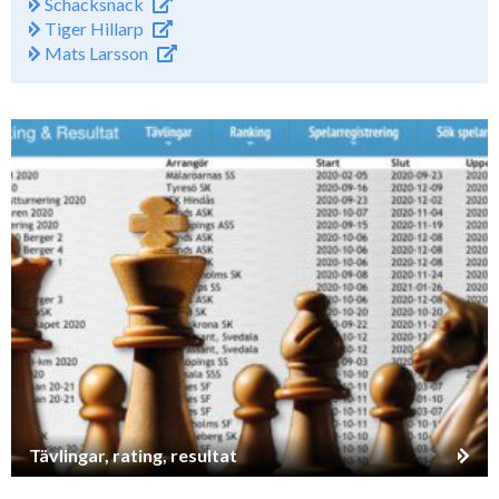
Schacksnack
Tiger Hillarp
Mats Larsson
Tävlingar, rating, resultat