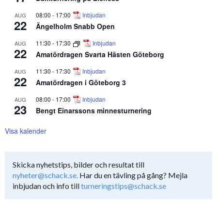
08:00
-
17:00
Inbjudan
AUG
22
Ängelholm Snabb Open
11:30
-
17:30
Inbjudan
AUG
22
Amatördragen Svarta Hästen Göteborg
11:30
-
17:30
Inbjudan
AUG
22
Amatördragen i Göteborg 3
08:00
-
17:00
Inbjudan
AUG
23
Bengt Einarssons minnesturnering
Visa kalender
Skicka nyhetstips, bilder och resultat till
nyheter@schack.se.
Har du en tävling på gång? Mejla
inbjudan och info till
turneringstips@schack.se