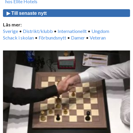
hos Elite Hotels
▶ Till senaste nytt
Läs mer:
Sverige
•
Distrikt/klubb
•
Internationellt
•
Ungdom
Schack i skolan
•
Förbundsnytt
•
Damer
•
Veteran