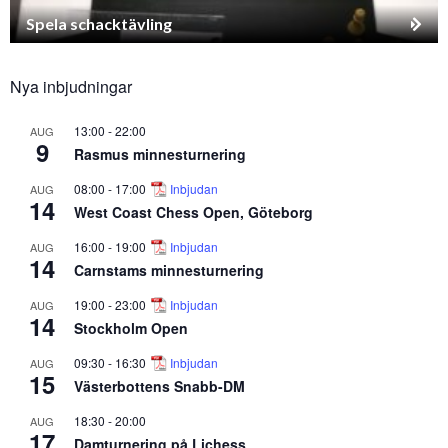
Spela schacktävling
Nya inbjudningar
13:00
-
22:00
AUG
9
Rasmus minnesturnering
08:00
-
17:00
Inbjudan
AUG
14
West Coast Chess Open, Göteborg
16:00
-
19:00
Inbjudan
AUG
14
Carnstams minnesturnering
19:00
-
23:00
Inbjudan
AUG
14
Stockholm Open
09:30
-
16:30
Inbjudan
AUG
15
Västerbottens Snabb-DM
18:30
-
20:00
AUG
17
Damturnering på Lichess