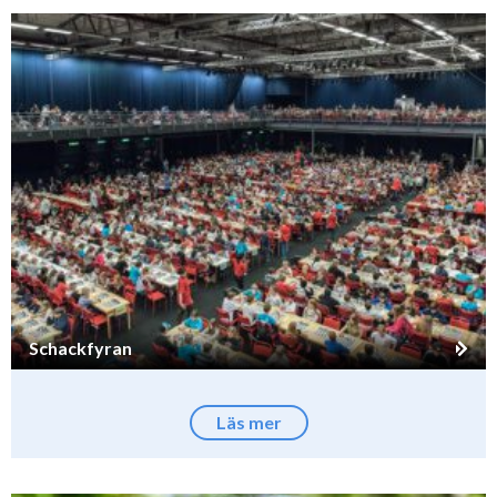
Schackfyran
Läs mer