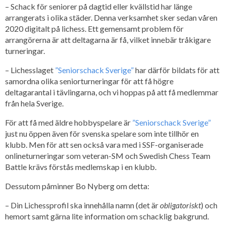
– Schack för seniorer på dagtid eller kvällstid har länge
arrangerats i olika städer. Denna verksamhet sker sedan våren
2020 digitalt på lichess. Ett gemensamt problem för
arrangörerna är att deltagarna är få, vilket innebär tråkigare
turneringar.
– Lichesslaget
”Seniorschack Sverige”
har därför bildats för att
samordna olika seniorturneringar för att få högre
deltagarantal i tävlingarna, och vi hoppas på att få medlemmar
från hela Sverige.
För att få med äldre hobbyspelare är
”Seniorschack Sverige”
just nu öppen även för svenska spelare som inte tillhör en
klubb. Men för att sen också vara med i SSF-organiserade
onlineturneringar som veteran-SM och Swedish Chess Team
Battle krävs förstås medlemskap i en klubb.
Dessutom påminner Bo Nyberg om detta:
– Din Lichessprofil ska innehålla namn (det är
obligatoriskt
) och
hemort samt gärna lite information om schacklig bakgrund.