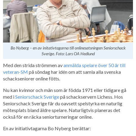
Bo Nyberg – en av initativtagarna till onlinesatsningen Seniorschack
Sverige. Foto: Lars OA Hedlund
Med den strida strömmen av
anmälda spelare över 50 år till
veteran-SM
på söndag har idén om att samla alla svenska
schackseniorer online fötts.
Nu kan kvinnor och män som är födda 1971 eller tidigare gå
med i
Seniorschack Sverige
på schackservern Lichess. Hos
Seniorschack Sverige får du oavsett spelstyrka en naturlig
mötesplats bland äldre spelare. Naturligtvis planeras det
också för en räcka seniorturneringar online.
En av initiativtagarna Bo Nyberg berättar: