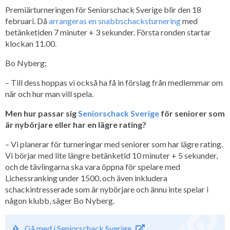
Premiärturneringen för Seniorschack Sverige blir den 18
februari. Då
arrangeras en snabbschacksturnering
med
betänketiden 7 minuter + 3 sekunder. Första ronden startar
klockan 11.00.
Bo Nyberg:
– Till dess hoppas vi också ha få in förslag från medlemmar om
när och hur man vill spela.
Men hur passar sig
Seniorschack Sverige
för seniorer som
är nybörjare eller har en lägre rating?
– Vi planerar för turneringar med seniorer som har lägre rating.
Vi börjar med lite längre betänketid 10 minuter + 5 sekunder,
och de tävlingarna ska vara öppna för spelare med
Lichessranking under 1500, och även inkludera
schackintresserade som är nybörjare och ännu inte spelar i
någon klubb, säger Bo Nyberg.
Gå med i Seniorschack Sverige