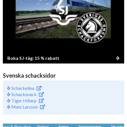
Boka SJ-tåg: 15 % rabatt
Svenska schacksidor
Schackelina
Schacksnack
Tiger Hillarp
Mats Larsson