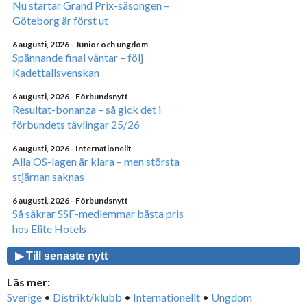
Nu startar Grand Prix-säsongen –
Göteborg är först ut
6 augusti, 2026
- Junior och ungdom
Spännande final väntar – följ
Kadettallsvenskan
6 augusti, 2026
- Förbundsnytt
Resultat-bonanza – så gick det i
förbundets tävlingar 25/26
6 augusti, 2026
- Internationellt
Alla OS-lagen är klara – men största
stjärnan saknas
6 augusti, 2026
- Förbundsnytt
Så säkrar SSF-medlemmar bästa pris
hos Elite Hotels
▶ Till senaste nytt
Läs mer:
Sverige
•
Distrikt/klubb
•
Internationellt
•
Ungdom