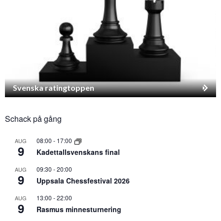
Svenska ratingtoppen
Schack på gång
08:00
-
17:00
AUG
9
Kadettallsvenskans final
09:30
-
20:00
AUG
9
Uppsala Chessfestival 2026
13:00
-
22:00
AUG
9
Rasmus minnesturnering