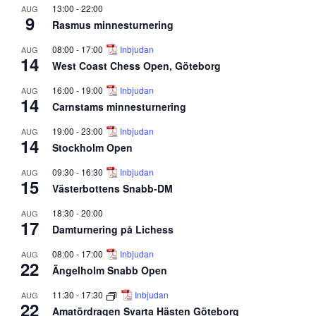
13:00
-
22:00
AUG
9
Rasmus minnesturnering
08:00
-
17:00
Inbjudan
AUG
14
West Coast Chess Open, Göteborg
16:00
-
19:00
Inbjudan
AUG
14
Carnstams minnesturnering
19:00
-
23:00
Inbjudan
AUG
14
Stockholm Open
09:30
-
16:30
Inbjudan
AUG
15
Västerbottens Snabb-DM
18:30
-
20:00
AUG
17
Damturnering på Lichess
08:00
-
17:00
Inbjudan
AUG
22
Ängelholm Snabb Open
11:30
-
17:30
Inbjudan
AUG
22
Amatördragen Svarta Hästen Göteborg