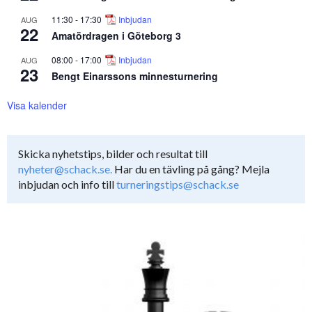
11:30
-
17:30
Inbjudan
AUG
22
Amatördragen i Göteborg 3
08:00
-
17:00
Inbjudan
AUG
23
Bengt Einarssons minnesturnering
Visa kalender
Skicka nyhetstips, bilder och resultat till
nyheter@schack.se.
Har du en tävling på gång? Mejla
inbjudan och info till
turneringstips@schack.se