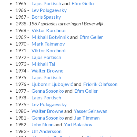
1965 –
Lajos Portisch
and
Efim Geller
1966 –
Lev Polugaevsky
1967 –
Boris Spassky
1938–1967 spelades turneringen i Beverwijk.
1968 –
Viktor Korchnoi
1969 –
Mikhail Botvinnik
and
Efim Geller
1970 –
Mark Taimanov
1971 –
Viktor Korchnoi
1972 –
Lajos Portisch
1973 –
Mikhail Tal
1974 –
Walter Browne
1975 –
Lajos Portisch
1976 –
Ljubomir Ljubojević
and
Friðrik Ólafsson
1977 –
Genna Sosonko
and
Efim Geller
1978 –
Lajos Portisch
1979 –
Lev Polugaevsky
1980 –
Walter Browne
and
Yasser Seirawan
1981 –
Genna Sosonko
and
Jan Timman
1982 –
John Nunn
and
Yuri Balashov
1983 –
Ulf Andersson