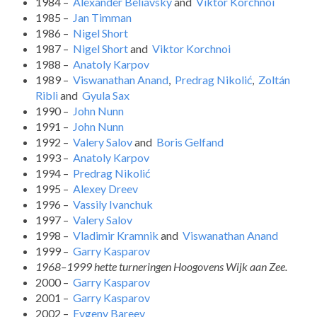
1984 –
Alexander Beliavsky
and
Viktor Korchnoi
1985 –
Jan Timman
1986 –
Nigel Short
1987 –
Nigel Short
and
Viktor Korchnoi
1988 –
Anatoly Karpov
1989 –
Viswanathan Anand
,
Predrag Nikolić
,
Zoltán
Ribli
and
Gyula Sax
1990 –
John Nunn
1991 –
John Nunn
1992 –
Valery Salov
and
Boris Gelfand
1993 –
Anatoly Karpov
1994 –
Predrag Nikolić
1995 –
Alexey Dreev
1996 –
Vassily Ivanchuk
1997 –
Valery Salov
1998 –
Vladimir Kramnik
and
Viswanathan Anand
1999 –
Garry Kasparov
1968–1999 hette turneringen Hoogovens Wijk aan Zee.
2000 –
Garry Kasparov
2001 –
Garry Kasparov
2002 –
Evgeny Bareev