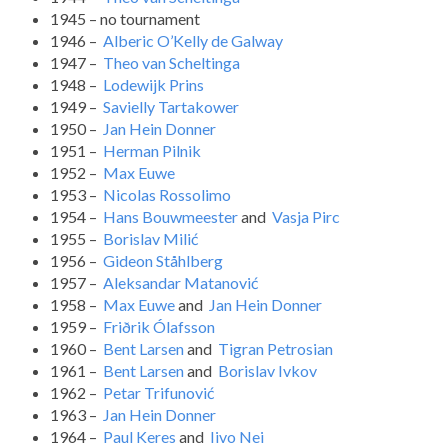
1945 – no tournament
1946 –
Alberic O’Kelly de Galway
1947 –
Theo van Scheltinga
1948 –
Lodewijk Prins
1949 –
Savielly Tartakower
1950 –
Jan Hein Donner
1951 –
Herman Pilnik
1952 –
Max Euwe
1953 –
Nicolas Rossolimo
1954 –
Hans Bouwmeester
and
Vasja Pirc
1955 –
Borislav Milić
1956 –
Gideon Ståhlberg
1957 –
Aleksandar Matanović
1958 –
Max Euwe
and
Jan Hein Donner
1959 –
Friðrik Ólafsson
1960 –
Bent Larsen
and
Tigran Petrosian
1961 –
Bent Larsen
and
Borislav Ivkov
1962 –
Petar Trifunović
1963 –
Jan Hein Donner
1964 –
Paul Keres
and
Iivo Nei