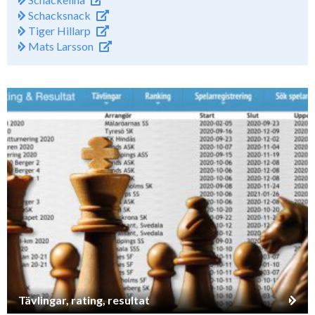
Schacksnack
Tiger Hillarp
Mats Larsson
Tävlingar, rating, resultat