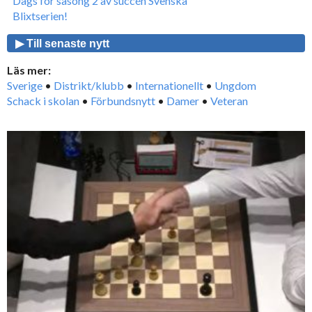
Dags för säsong 2 av succén Svenska
Blixtserien!
▶ Till senaste nytt
Läs mer:
Sverige
•
Distrikt/klubb
•
Internationellt
•
Ungdom
Schack i skolan
•
Förbundsnytt
•
Damer
•
Veteran