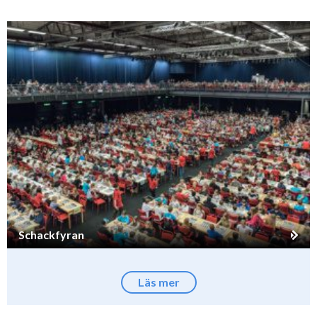
Schackfyran
Läs mer