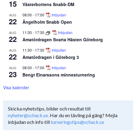
15
Västerbottens Snabb-DM
08:00
-
17:00
Inbjudan
AUG
22
Ängelholm Snabb Open
11:30
-
17:30
Inbjudan
AUG
22
Amatördragen Svarta Hästen Göteborg
11:30
-
17:30
Inbjudan
AUG
22
Amatördragen i Göteborg 3
08:00
-
17:00
Inbjudan
AUG
23
Bengt Einarssons minnesturnering
Visa kalender
Skicka nyhetstips, bilder och resultat till
nyheter@schack.se.
Har du en tävling på gång? Mejla
inbjudan och info till
turneringstips@schack.se