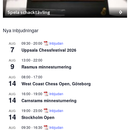
Spela schacktävling
Nya inbjudningar
09:30
-
20:00
Inbjudan
AUG
7
Uppsala Chessfestival 2026
13:00
-
22:00
AUG
9
Rasmus minnesturnering
08:00
-
17:00
AUG
14
West Coast Chess Open, Göteborg
16:00
-
19:00
Inbjudan
AUG
14
Carnstams minnesturnering
19:00
-
23:00
Inbjudan
AUG
14
Stockholm Open
09:30
-
16:30
Inbjudan
AUG