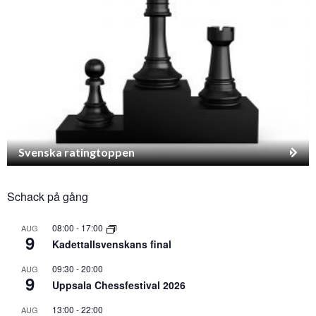
Svenska ratingtoppen
Schack på gång
08:00
-
17:00
AUG
9
Kadettallsvenskans final
09:30
-
20:00
AUG
9
Uppsala Chessfestival 2026
13:00
-
22:00
AUG