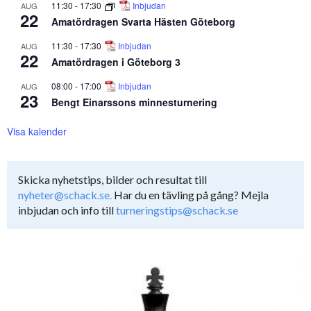
11:30
-
17:30
Inbjudan
AUG
22
Amatördragen Svarta Hästen Göteborg
11:30
-
17:30
Inbjudan
AUG
22
Amatördragen i Göteborg 3
08:00
-
17:00
Inbjudan
AUG
23
Bengt Einarssons minnesturnering
Visa kalender
Skicka nyhetstips, bilder och resultat till
nyheter@schack.se.
Har du en tävling på gång? Mejla
inbjudan och info till
turneringstips@schack.se