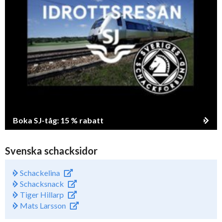
Boka SJ-tåg: 15 % rabatt
Svenska schacksidor
Schackelina
Schacksnack
Tiger Hillarp
Mats Larsson