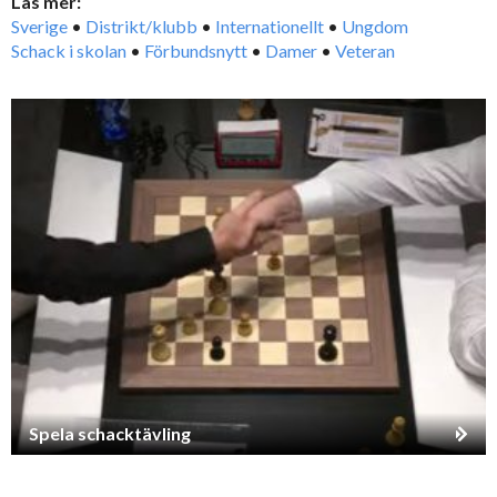
Läs mer:
Sverige
•
Distrikt/klubb
•
Internationellt
•
Ungdom
Schack i skolan
•
Förbundsnytt
•
Damer
•
Veteran
Spela schacktävling