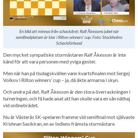
En bild att minnas från schackåret: Ralf Åkessons jubel när
semifinalplatsen är klar i Rilton winners’ cup. Foto: Stockholms
Schackförbund
Den mycket sympatiske stormästaren Ralf Åkesson är inte
känd för att vara personen med yviga gester.
Men när han på tisdagskvällen vann kvartsfinalen mot Sergej
Volkov i Rilton winners’ cup – ja, då åkte armarna i skyn.
Och undra på det. Ralf Åkesson är den stora överraskningen i
turneringen, och få hade anat att han skulle vara en sån näthaj
vid onlinebrädet.
Nu är Västerås SK-spelaren framme vid semifinal mot självaste
Krishnan Sasikiran, en av Indiens främsta stormästare.