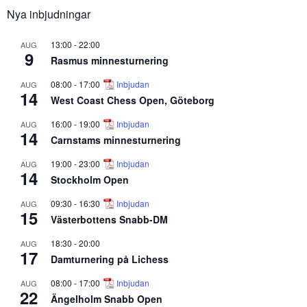
Nya inbjudningar
13:00
-
22:00
AUG
9
Rasmus minnesturnering
08:00
-
17:00
Inbjudan
AUG
14
West Coast Chess Open, Göteborg
16:00
-
19:00
Inbjudan
AUG
14
Carnstams minnesturnering
19:00
-
23:00
Inbjudan
AUG
14
Stockholm Open
09:30
-
16:30
Inbjudan
AUG
15
Västerbottens Snabb-DM
18:30
-
20:00
AUG
17
Damturnering på Lichess
08:00
-
17:00
Inbjudan
AUG
22
Ängelholm Snabb Open