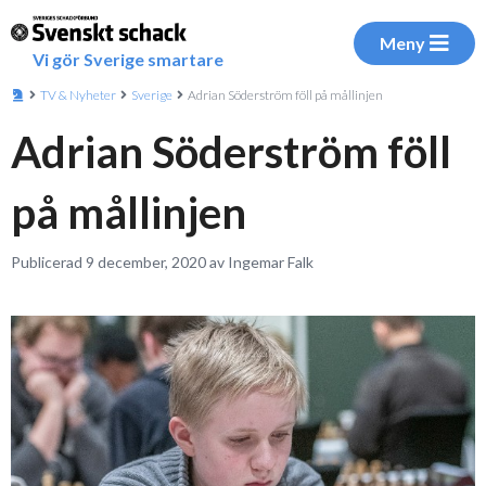
Meny
Vi gör Sverige smartare
TV & Nyheter
Sverige
Adrian Söderström föll på mållinjen
Adrian Söderström föll
på mållinjen
Publicerad 9 december, 2020 av Ingemar Falk