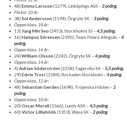
48)
Emma Larsson
(1279), Linköpings ASS –
2 poäng.
Flickor 10 år:
38)
Sol Andersson
(1194), Örgryte SK –
3 poäng.
Öppen klass, 18 år:
13)
Jung Min Seo
(2453), Stockholms SS –
4,5 poäng.
16)
Hampus Sörensen
(2395), Team Pelaro Alingsås –
4
poäng.
Öppen klass, 16 år:
24)
William Olsson
(2242), Örgryte SK –
4 poäng.
Öppen klass, 14 år:
4)
Adrian Söderström
(2258), Fagerviks SK –
5,5 poäng.
29)
Edvin Tros
t (2184), Rockaden Stockholm –
4 poäng.
Öppen klass, 12 år:
48)
Sebastian Gerdes
(1698), Trojanska Hästen –
2
poäng.
Öppen klass, 10 år:
20)
Oscar Morell
(1566), Lunds ASK –
4,5 poäng.
60)
Victor Lilliehöök
(1353), Wasa SK –
2 poäng.