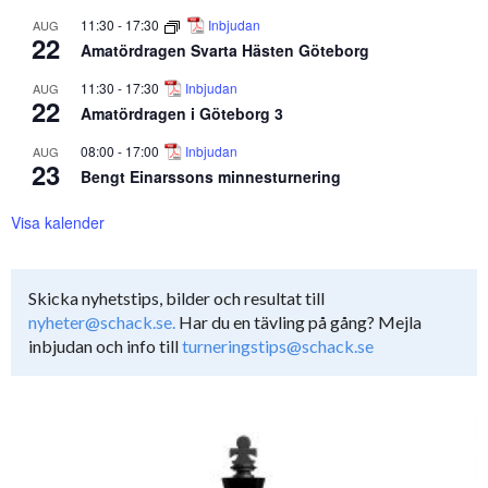
11:30
-
17:30
Inbjudan
AUG
22
Amatördragen Svarta Hästen Göteborg
11:30
-
17:30
Inbjudan
AUG
22
Amatördragen i Göteborg 3
08:00
-
17:00
Inbjudan
AUG
23
Bengt Einarssons minnesturnering
Visa kalender
Skicka nyhetstips, bilder och resultat till
nyheter@schack.se.
Har du en tävling på gång? Mejla
inbjudan och info till
turneringstips@schack.se