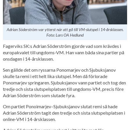
Adrian Söderström var ytterst när att gå till VM-slutspel i 14-årsklassen.
Foto: Lars OA Hedlund
Fagerviks SK:s Adrian Söderström gjorde vad som krävdes i
europakvalet till ungdoms-VM. Han vann båda sina partier på
onsdagen i 14-årsklassen.
Sen gällde det om ryssarna Ponomarjev och Sjubuksjanov
skulle ta remi i ett helt lika slutspel. Men då förlorade
Ponomarjev springaren. Sjubuksjanov vann partiet och tog den
tredje och sista slutspelsplatsen till ungdoms-VM, precis före
Adrian Söderström som slutade fyra.
Om partiet Ponoimarjev–Sjubuksjanov slutat remi så hade
Adrian Söderström tagit den tredje och sista slutspelsplatsen i
online-VM i 14-årsklassen.