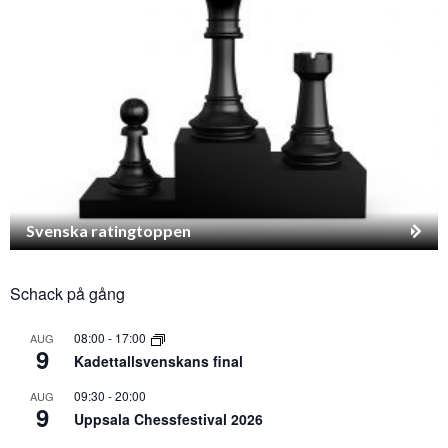
Svenska ratingtoppen
Schack på gång
08:00
-
17:00
AUG
9
Kadettallsvenskans final
09:30
-
20:00
AUG
9
Uppsala Chessfestival 2026