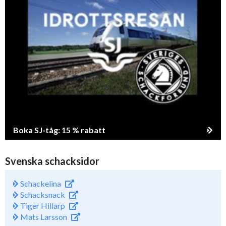
Boka SJ-tåg: 15 % rabatt
Svenska schacksidor
Schackelina
Schacksnack
Tiger Hillarp
Mats Larsson