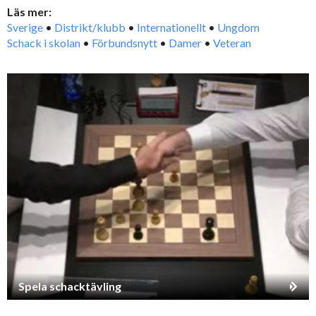
Läs mer:
Sverige
•
Distrikt/klubb
•
Internationellt
•
Ungdom
Schack i skolan
•
Förbundsnytt
•
Damer
•
Veteran
Spela schacktävling