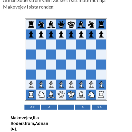
Adrian Söderström vann vackert i sitt möte mot Ilja
Makovejev i sista ronden: