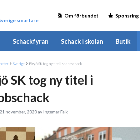
Om förbundet
Sponsring
 Sverige smartare
r
Schackfyran
Schack i skolan
Butik
heter
Sverige
Eksjö SK tog ny titel i snabbschack
ö SK tog ny titel i
bbschack
 21 november, 2020 av Ingemar Falk