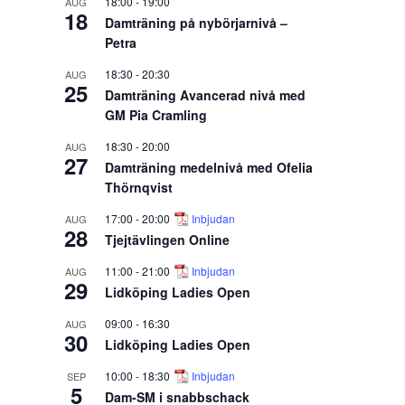
18:00
-
19:00
AUG
18
Damträning på nybörjarnivå –
Petra
18:30
-
20:30
AUG
25
Damträning Avancerad nivå med
GM Pia Cramling
18:30
-
20:00
AUG
27
Damträning medelnivå med Ofelia
Thörnqvist
17:00
-
20:00
Inbjudan
AUG
28
Tjejtävlingen Online
11:00
-
21:00
Inbjudan
AUG
29
Lidköping Ladies Open
09:00
-
16:30
AUG
30
Lidköping Ladies Open
10:00
-
18:30
Inbjudan
SEP
5
Dam-SM i snabbschack