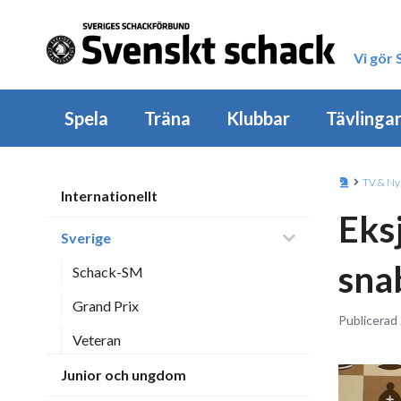
Vi gör
Spela
Träna
Klubbar
Tävlinga
TV & Ny
Internationellt
Eksj
Sverige
sna
Schack-SM
Grand Prix
Publicerad
Veteran
Junior och ungdom