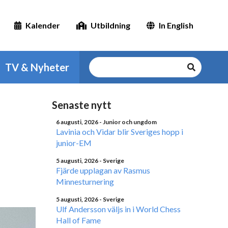
Kalender
Utbildning
In English
TV & Nyheter
Senaste nytt
6 augusti, 2026
- Junior och ungdom
Lavinia och Vidar blir Sveriges hopp i
junior-EM
5 augusti, 2026
- Sverige
Fjärde upplagan av Rasmus
Minnesturnering
5 augusti, 2026
- Sverige
Ulf Andersson väljs in i World Chess
Hall of Fame