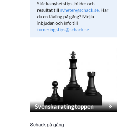
Skicka nyhetstips, bilder och
resultat till
nyheter@schack.se.
Har
du en tävling på gång? Mejla
inbjudan och info till
turneringstips@schack.se
Svenska ratingtoppen
Schack på gång