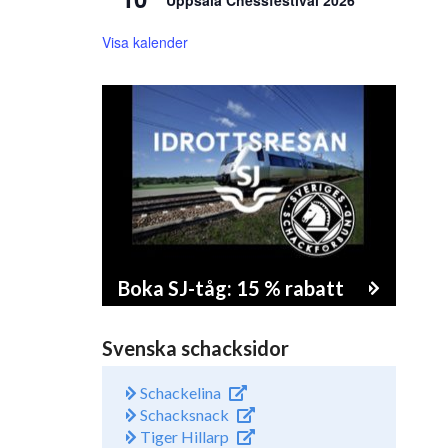
Uppsala Chessfestival 2026
Visa kalender
Boka SJ-tåg: 15 % rabatt
Svenska schacksidor
Schackelina
Schacksnack
Tiger Hillarp