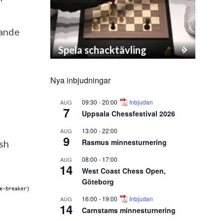
rande
Spela schacktävling
Nya inbjudningar
09:30
-
20:00
Inbjudan
AUG
7
Uppsala Chessfestival 2026
13:00
-
22:00
AUG
9
Rasmus minnesturnering
ish
08:00
-
17:00
AUG
14
West Coast Chess Open,
Göteborg
16:00
-
19:00
Inbjudan
AUG
14
Carnstams minnesturnering