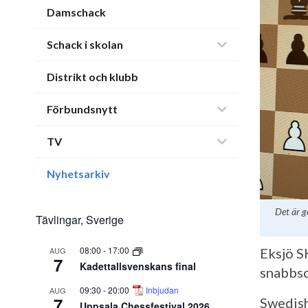
Damschack
Schack i skolan
Distrikt och klubb
Förbundsnytt
TV
Nyhetsarkiv
Det är g
Tävlingar, Sverige
08:00
-
17:00
AUG
Eksjö SK
7
Kadettallsvenskans final
snabbsc
09:30
-
20:00
Inbjudan
AUG
7
Swedish
Uppsala Chessfestival 2026