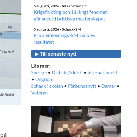
5 augusti, 2026
- Internationellt
Krigsflykting och 11-årigt fenomen
gör succé i brittiska mästerskapet
5 augusti, 2026
- Schack-SM
Problemlösnings-SM: Så blev
resultatet
▶ Till senaste nytt
Läs mer:
Sverige
•
Distrikt/klubb
•
Internationellt
•
Ungdom
Schack i skolan
•
Förbundsnytt
•
Damer
•
Veteran
nde Roger
 på