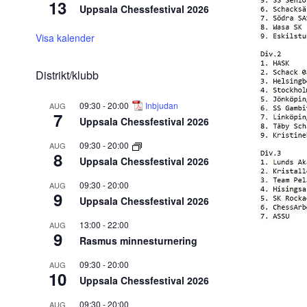
13
Uppsala Chessfestival 2026
Visa kalender
Distrikt/klubb
09:30
-
20:00
Inbjudan
AUG
7
Uppsala Chessfestival 2026
09:30
-
20:00
AUG
8
Uppsala Chessfestival 2026
09:30
-
20:00
AUG
9
Uppsala Chessfestival 2026
13:00
-
22:00
AUG
9
Rasmus minnesturnering
09:30
-
20:00
AUG
10
Uppsala Chessfestival 2026
09:30
-
20:00
AUG