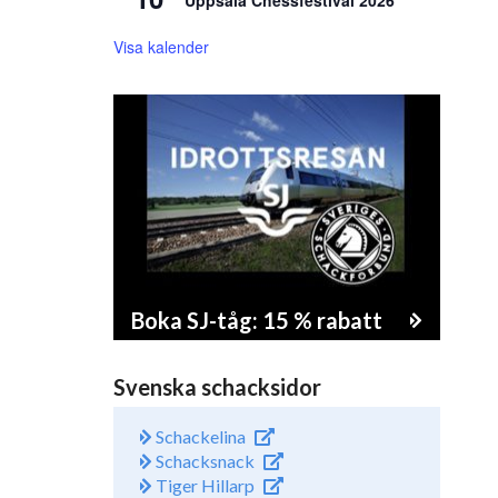
Uppsala Chessfestival 2026
Visa kalender
Boka SJ-tåg: 15 % rabatt
Svenska schacksidor
Schackelina
Schacksnack
Tiger Hillarp