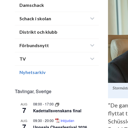
Damschack
Schack i skolan
Distrikt och klubb
Förbundsnytt
TV
Nyhetsarkiv
Stormästa
Tävlingar, Sverige
08:00
-
17:00
AUG
”De gam
7
Kadettallsvenskans final
flyttat 
Schüssl
09:30
-
20:00
Inbjudan
AUG
7
Uppsala Chessfestival 2026