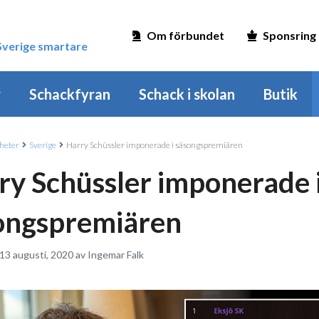
Om förbundet
Sponsring
 Sverige smartare
r
Schackfyran
Schack i skolan
Butik
heter
Sverige
Harry Schüssler imponerade i säsongspremiären
ry Schüssler imponerade 
ongspremiären
13 augusti, 2020 av Ingemar Falk