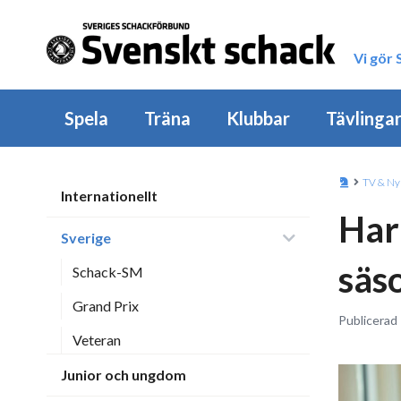
Vi gör
Spela
Träna
Klubbar
Tävlinga
TV & Ny
Internationellt
Har
Sverige
säs
Schack-SM
Grand Prix
Publicerad 
Veteran
Junior och ungdom