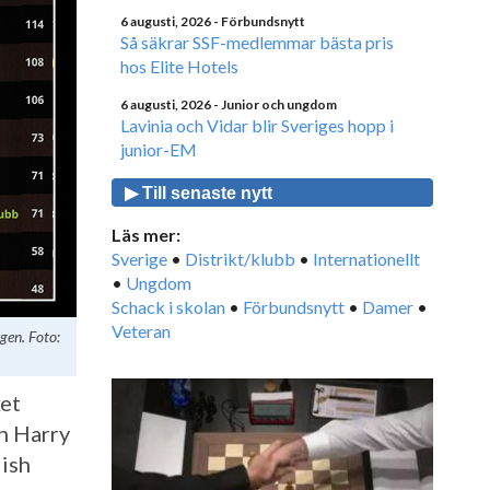
6 augusti, 2026
- Förbundsnytt
Så säkrar SSF-medlemmar bästa pris
hos Elite Hotels
6 augusti, 2026
- Junior och ungdom
Lavinia och Vidar blir Sveriges hopp i
junior-EM
▶ Till senaste nytt
Läs mer:
Sverige
•
Distrikt/klubb
•
Internationellt
•
Ungdom
Schack i skolan
•
Förbundsnytt
•
Damer
•
Veteran
gen. Foto:
ket
en Harry
dish