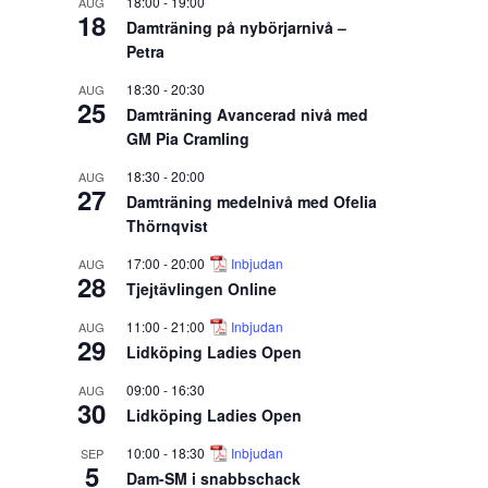
18:00
-
19:00
AUG
18
Damträning på nybörjarnivå –
Petra
18:30
-
20:30
AUG
25
Damträning Avancerad nivå med
GM Pia Cramling
18:30
-
20:00
AUG
27
Damträning medelnivå med Ofelia
Thörnqvist
17:00
-
20:00
Inbjudan
AUG
28
Tjejtävlingen Online
11:00
-
21:00
Inbjudan
AUG
29
Lidköping Ladies Open
09:00
-
16:30
AUG
30
Lidköping Ladies Open
10:00
-
18:30
Inbjudan
SEP
5
Dam-SM i snabbschack