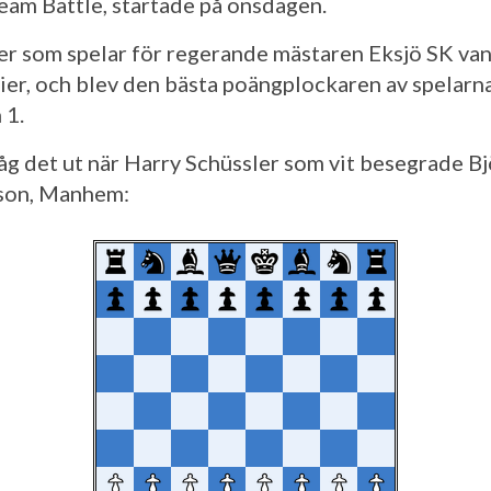
eam Battle, startade på onsdagen.
er som spelar för regerande mästaren Eksjö SK van
tier, och blev den bästa poängplockaren av spelarna
 1.
såg det ut när Harry Schüssler som vit besegrade B
son, Manhem: