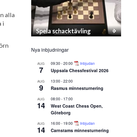
n alla
 i
Spela schacktävling
jörn
Nya inbjudningar
09:30
-
20:00
Inbjudan
AUG
7
Uppsala Chessfestival 2026
13:00
-
22:00
AUG
9
Rasmus minnesturnering
08:00
-
17:00
AUG
14
West Coast Chess Open,
Göteborg
16:00
-
19:00
Inbjudan
AUG
14
Carnstams minnesturnering