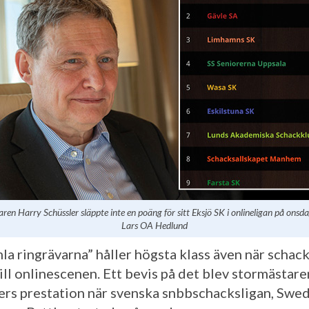
ren Harry Schüssler släppte inte en poäng för sitt Eksjö SK i onlineligan på onsda
Lars OA Hedlund
la ringrävarna” håller högsta klass även när schac
till onlinescenen. Ett bevis på det blev stormästar
ers prestation när svenska snbbschacksligan, Swe