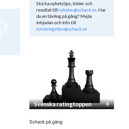
Skicka nyhetstips, bilder och
resultat till
nyheter@schack.se.
Har
du en tävling på gång? Mejla
inbjudan och info till
turneringstips@schack.se
Svenska ratingtoppen
Schack på gång