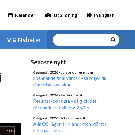
Kalender
Utbildning
In English
TV & Nyheter
Senaste nytt
i
6 augusti, 2026
- Junior och ungdom
Spännande final väntar – så följer du
Kadettallsvenskan
6 augusti, 2026
- Förbundsnytt
Resultat-bonanza – så gick det i
förbundets tävlingar 25/26
6 augusti, 2026
- Internationellt
Alla OS-lagen är klara – men största
stjärnan saknas