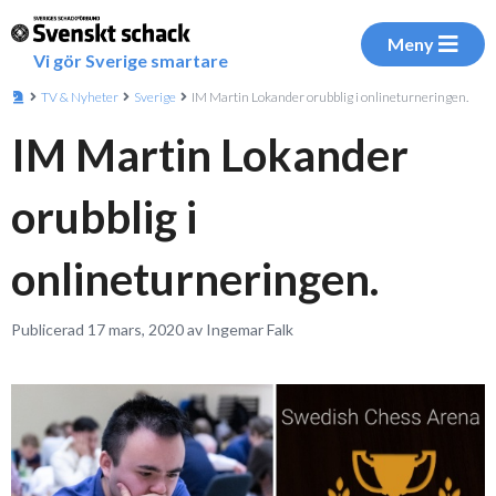
Meny
Vi gör Sverige smartare
TV & Nyheter
Sverige
IM Martin Lokander orubblig i onlineturneringen.
IM Martin Lokander
orubblig i
onlineturneringen.
Publicerad 17 mars, 2020 av Ingemar Falk