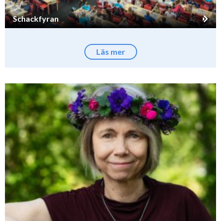
Schackfyran
Läs mer