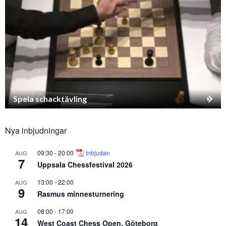
Spela schacktävling
Nya inbjudningar
09:30
-
20:00
Inbjudan
AUG
7
Uppsala Chessfestival 2026
13:00
-
22:00
AUG
9
Rasmus minnesturnering
08:00
-
17:00
AUG
14
West Coast Chess Open, Göteborg