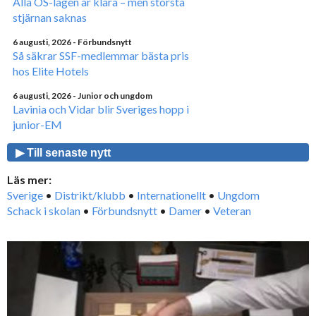
Alla OS-lagen är klara – men största
stjärnan saknas
6 augusti, 2026
- Förbundsnytt
Så säkrar SSF-medlemmar bästa pris
hos Elite Hotels
6 augusti, 2026
- Junior och ungdom
Lavinia och Vidar blir Sveriges hopp i
junior-EM
▶ Till senaste nytt
Läs mer:
Sverige
•
Distrikt/klubb
•
Internationellt
•
Ungdom
Schack i skolan
•
Förbundsnytt
•
Damer
•
Veteran