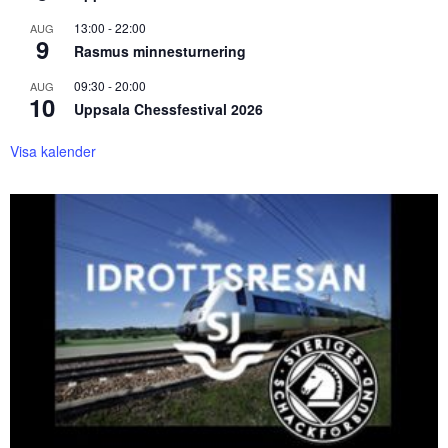
13:00
-
22:00
AUG
9
Rasmus minnesturnering
09:30
-
20:00
AUG
10
Uppsala Chessfestival 2026
Visa kalender