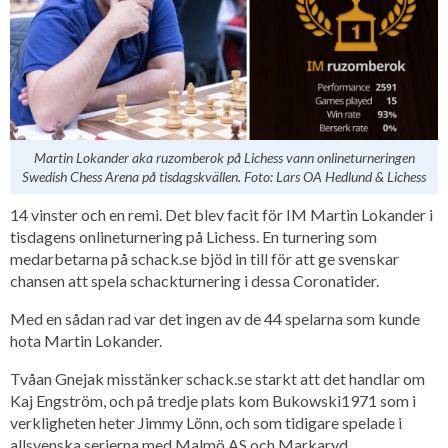
Martin Lokander aka ruzomberok på Lichess vann onlineturneringen
Swedish Chess Arena på tisdagskvällen. Foto: Lars OA Hedlund & Lichess
14 vinster och en remi. Det blev facit för IM Martin Lokander i
tisdagens onlineturnering på Lichess. En turnering som
medarbetarna på schack.se bjöd in till för att ge svenskar
chansen att spela schackturnering i dessa Coronatider.
Med en sådan rad var det ingen av de 44 spelarna som kunde
hota Martin Lokander.
Tvåan Gnejak misstänker schack.se starkt att det handlar om
Kaj Engström, och på tredje plats kom Bukowski1971 som i
verkligheten heter Jimmy Lönn, och som tidigare spelade i
allsvenska serierna med Malmö AS och Markaryd.