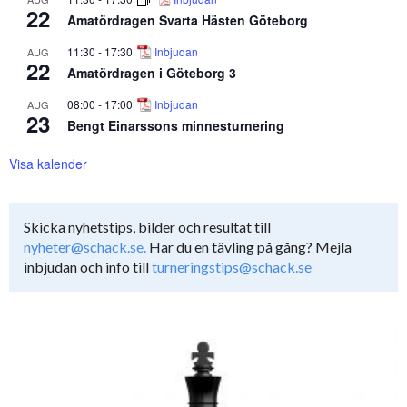
22
Amatördragen Svarta Hästen Göteborg
11:30
-
17:30
Inbjudan
AUG
22
Amatördragen i Göteborg 3
08:00
-
17:00
Inbjudan
AUG
23
Bengt Einarssons minnesturnering
Visa kalender
Skicka nyhetstips, bilder och resultat till
nyheter@schack.se.
Har du en tävling på gång? Mejla
inbjudan och info till
turneringstips@schack.se