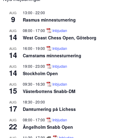
13:00
-
22:00
AUG
9
Rasmus minnesturnering
08:00
-
17:00
Inbjudan
AUG
14
West Coast Chess Open, Göteborg
16:00
-
19:00
Inbjudan
AUG
14
Carnstams minnesturnering
19:00
-
23:00
Inbjudan
AUG
14
Stockholm Open
09:30
-
16:30
Inbjudan
AUG
15
Västerbottens Snabb-DM
18:30
-
20:00
AUG
17
Damturnering på Lichess
08:00
-
17:00
Inbjudan
AUG
22
Ängelholm Snabb Open
11:30
-
17:30
Inbjudan
AUG