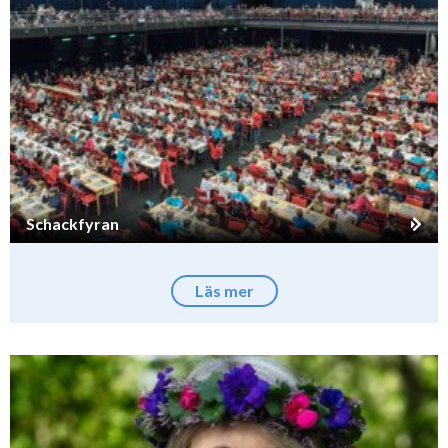
Schackfyran
Läs mer