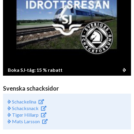
Boka SJ-tåg: 15 % rabatt
Svenska schacksidor
Schackelina
Schacksnack
Tiger Hillarp
Mats Larsson