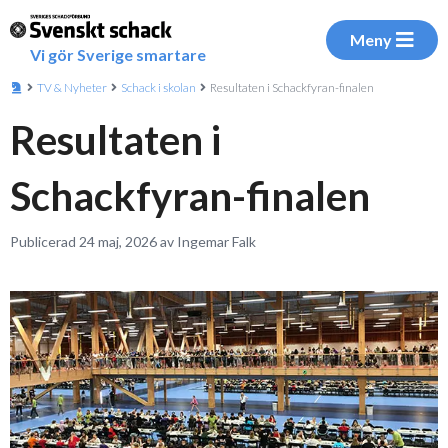
Meny
Vi gör Sverige smartare
TV & Nyheter
Schack i skolan
Resultaten i Schackfyran-finalen
Resultaten i
Schackfyran-finalen
Publicerad 24 maj, 2026 av Ingemar Falk