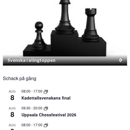
Svenska ratingtoppen
Schack på gång
08:00
-
17:00
AUG
8
Kadettallsvenskans final
09:30
-
20:00
AUG
8
Uppsala Chessfestival 2026
08:00
-
17:00
AUG