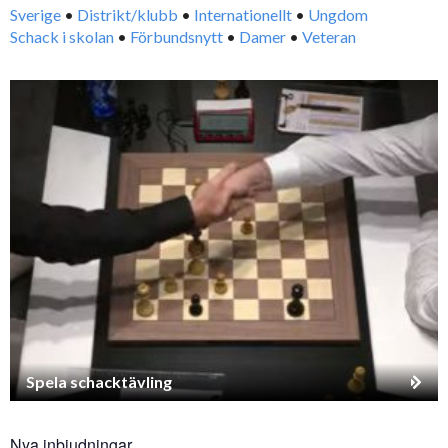
Sverige
•
Distrikt/klubb
•
Internationellt
•
Ungdom
Schack i skolan
•
Förbundsnytt
•
Damer
•
Veteran
Spela schacktävling
Nya inbjudningar