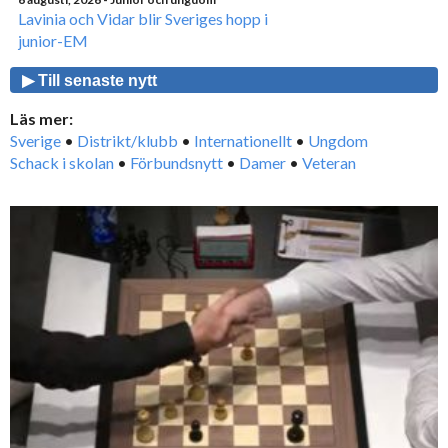
Lavinia och Vidar blir Sveriges hopp i
junior-EM
▶ Till senaste nytt
Läs mer:
Sverige
•
Distrikt/klubb
•
Internationellt
•
Ungdom
Schack i skolan
•
Förbundsnytt
•
Damer
•
Veteran