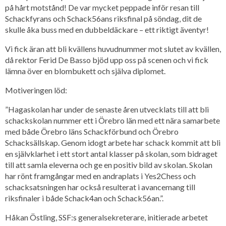
på hårt motstånd! De var mycket peppade inför resan till
Schackfyrans och Schack56ans riksfinal på söndag, dit de
skulle åka buss med en dubbeldäckare – ett riktigt äventyr!
Vi fick äran att bli kvällens huvudnummer mot slutet av kvällen,
då rektor Ferid De Basso bjöd upp oss på scenen och vi fick
lämna över en blombukett och själva diplomet.
Motiveringen löd:
”Hagaskolan har under de senaste åren utvecklats till att bli
schackskolan nummer ett i Örebro län med ett nära samarbete
med både Örebro läns Schackförbund och Örebro
Schacksällskap. Genom idogt arbete har schack kommit att bli
en självklarhet i ett stort antal klasser på skolan, som bidraget
till att samla eleverna och ge en positiv bild av skolan. Skolan
har rönt framgångar med en andraplats i Yes2Chess och
schacksatsningen har också resulterat i avancemang till
riksfinaler i både Schack4an och Schack56an.”.
Håkan Östling, SSF:s generalsekreterare, initierade arbetet