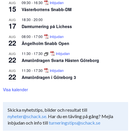
09:30
-
16:30
Inbjudan
AUG
15
Västerbottens Snabb-DM
18:30
-
20:00
AUG
17
Damturnering på Lichess
08:00
-
17:00
Inbjudan
AUG
22
Ängelholm Snabb Open
11:30
-
17:30
Inbjudan
AUG
22
Amatördragen Svarta Hästen Göteborg
11:30
-
17:30
Inbjudan
AUG
22
Amatördragen i Göteborg 3
Visa kalender
Skicka nyhetstips, bilder och resultat till
nyheter@schack.se.
Har du en tävling på gång? Mejla
inbjudan och info till
turneringstips@schack.se