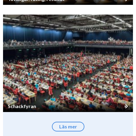
Schackfyran
Läs mer