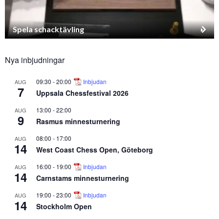
Spela schacktävling
Nya inbjudningar
09:30
-
20:00
Inbjudan
AUG
7
Uppsala Chessfestival 2026
13:00
-
22:00
AUG
9
Rasmus minnesturnering
08:00
-
17:00
AUG
14
West Coast Chess Open, Göteborg
16:00
-
19:00
Inbjudan
AUG
14
Carnstams minnesturnering
19:00
-
23:00
Inbjudan
AUG
14
Stockholm Open