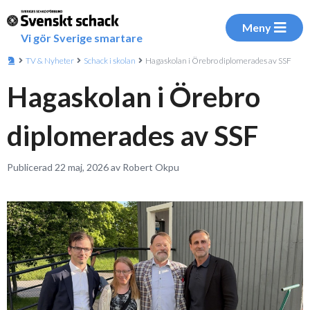
Meny
Vi gör Sverige smartare
TV & Nyheter
Schack i skolan
Hagaskolan i Örebro diplomerades av SSF
Hagaskolan i Örebro
diplomerades av SSF
Publicerad 22 maj, 2026 av Robert Okpu