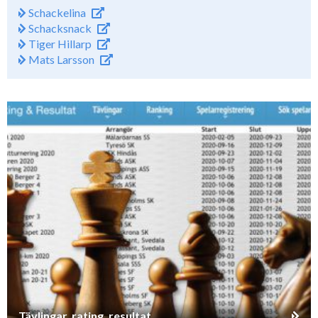
Schackelina
Schacksnack
Tiger Hillarp
Mats Larsson
Tävlingar, rating, resultat