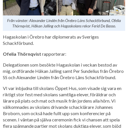
Från vänster: Alexander Lindén från Örebro Läns Schackförbund, Ofelia
Thörnqvist, Håkan Jalling och Hagaskolans rekor Ferid De Basso.
Hagaskolan i Örebro har diplomerats av Sveriges
Schackförbund.
Ofelia Thörnqvist
rapporterar:
Delegationen som besökte Hagaskolan i veckan bestod av
mig, ordförande Håkan Jalling samt Per Sundelius från Örebro
SS och Alexander Lindén från Örebro Läns Schackförbund.
VI var inbjudna till skolans Öppet Hus, som visade sig vara en
riktigt stor fest med skolans samtliga elever, föräldrar och
lärare på plats och mat och musik från jordens alla hörn. Vi
välkomnades av skolans drivande schacklärare Johannes
Broborn, som också hade fullt upp som konferencier på
scenen. I väntan på själva ceremonin fick vi chansen att spela
flera spännande partier mot skolans duktiga elever, som bjöd