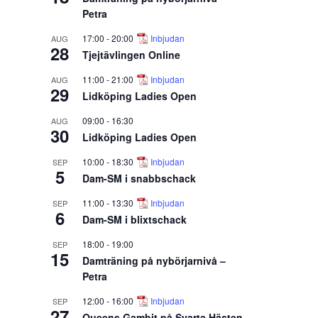
Petra
17:00
-
20:00
Inbjudan
AUG
28
Tjejtävlingen Online
11:00
-
21:00
Inbjudan
AUG
29
Lidköping Ladies Open
09:00
-
16:30
AUG
30
Lidköping Ladies Open
10:00
-
18:30
Inbjudan
SEP
5
Dam-SM i snabbschack
11:00
-
13:30
Inbjudan
SEP
6
Dam-SM i blixtschack
18:00
-
19:00
SEP
15
Damträning på nybörjarnivå –
Petra
12:00
-
16:00
Inbjudan
SEP
27
Queens Gambit på Svarta Hästen