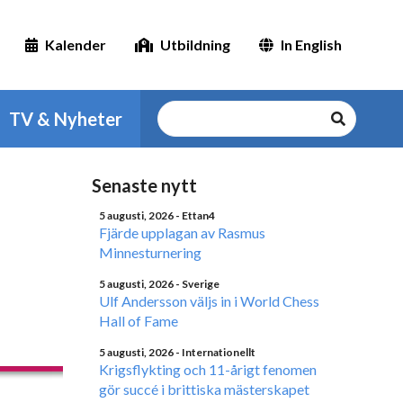
Kalender
Utbildning
In English
TV & Nyheter
Senaste nytt
5 augusti, 2026
- Ettan4
Fjärde upplagan av Rasmus
Minnesturnering
5 augusti, 2026
- Sverige
Ulf Andersson väljs in i World Chess
Hall of Fame
5 augusti, 2026
- Internationellt
Krigsflykting och 11-årigt fenomen
gör succé i brittiska mästerskapet