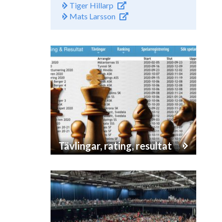
Tiger Hillarp
Mats Larsson
Tävlingar, rating, resultat