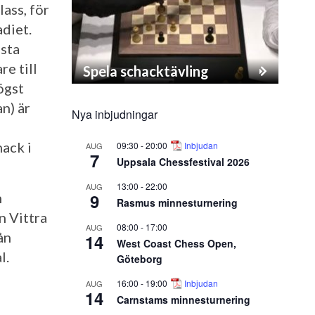
ass, för
adiet.
ista
re till
Spela schacktävling
ögst
n) är
Nya inbjudningar
hack i
09:30
-
20:00
Inbjudan
AUG
7
Uppsala Chessfestival 2026
13:00
-
22:00
AUG
9
n
Rasmus minnesturnering
n Vittra
08:00
-
17:00
AUG
ån
14
West Coast Chess Open,
l.
Göteborg
16:00
-
19:00
Inbjudan
AUG
14
Carnstams minnesturnering