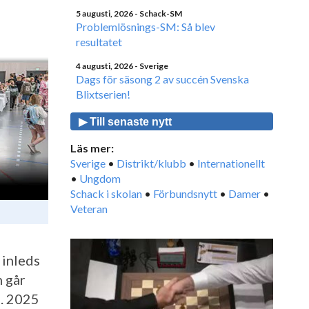
5 augusti, 2026
- Schack-SM
Problemlösnings-SM: Så blev
resultatet
4 augusti, 2026
- Sverige
Dags för säsong 2 av succén Svenska
Blixtserien!
▶ Till senaste nytt
Läs mer:
Sverige
•
Distrikt/klubb
•
Internationellt
•
Ungdom
Schack i skolan
•
Förbundsnytt
•
Damer
•
Veteran
 inleds
n går
M. 2025