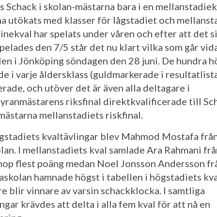
s Schack i skolan-mästarna bara i en mellanstadiekl
 ha utökats med klasser för lågstadiet och mellanst
inekval har spelats under våren och efter att det s
pelades den 7/5 står det nu klart vilka som går vida
alen i Jönköping söndagen den 28 juni. De hundra h
e i varje åldersklass (guldmarkerade i resultatlista
erade, och utöver det är även alla deltagare i
yranmästarens riksfinal direktkvalificerade till Sc
mästarna mellanstadiets riskfinal.
lågstadiets kvaltävlingar blev Mahmod Mostafa frå
lan. I mellanstadiets kval samlade Ara Rahmani frå
hop flest poäng medan Noel Jonsson Andersson fr
skolan hamnade högst i tabellen i högstadiets kva
e blir vinnare av varsin schackklocka. I samtliga
ngar krävdes att delta i alla fem kval för att nå en