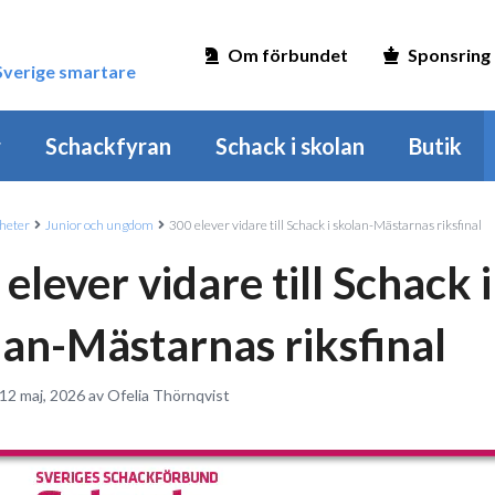
Om förbundet
Sponsring
 Sverige smartare
r
Schackfyran
Schack i skolan
Butik
heter
Junior och ungdom
300 elever vidare till Schack i skolan-Mästarnas riksfinal
elever vidare till Schack i
lan-Mästarnas riksfinal
12 maj, 2026 av Ofelia Thörnqvist