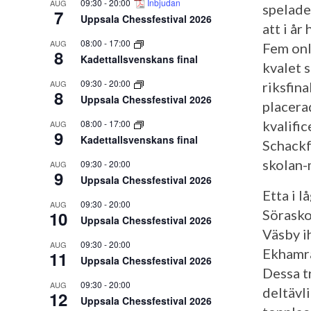
09:30
-
20:00
Inbjudan
AUG
spelade
7
Uppsala Chessfestival 2026
att i år
08:00
-
17:00
AUG
Fem onl
8
Kadettallsvenskans final
kvalet s
09:30
-
20:00
AUG
riksfin
8
Uppsala Chessfestival 2026
placerad
08:00
-
17:00
kvalific
AUG
9
Kadettallsvenskans final
Schackf
skolan-
09:30
-
20:00
AUG
9
Uppsala Chessfestival 2026
Etta i 
09:30
-
20:00
AUG
Sörasko
10
Uppsala Chessfestival 2026
Väsby i
09:30
-
20:00
AUG
Ekhamra
11
Uppsala Chessfestival 2026
Dessa tr
09:30
-
20:00
AUG
deltävli
12
Uppsala Chessfestival 2026