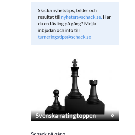
Skicka nyhetstips, bilder och
resultat till
nyheter@schack.se.
Har
du en tävling på gång? Mejla
inbjudan och info till
turneringstips@schack.se
Svenska ratingtoppen
Schack på gång