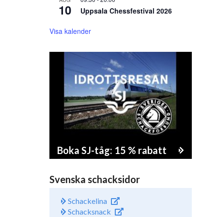
10
Uppsala Chessfestival 2026
Visa kalender
Boka SJ-tåg: 15 % rabatt
Svenska schacksidor
Schackelina
Schacksnack