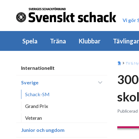
Vi gör
Spela
Träna
Klubbar
Tävlinga
TV & Ny
Internationellt
300 
Sverige
sko
Schack-SM
Grand Prix
Publicerad 
Veteran
Junior och ungdom