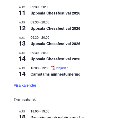
09:30
-
20:00
AUG
11
Uppsala Chessfestival 2026
09:30
-
20:00
AUG
12
Uppsala Chessfestival 2026
09:30
-
20:00
AUG
13
Uppsala Chessfestival 2026
09:30
-
20:00
AUG
14
Uppsala Chessfestival 2026
16:00
-
19:00
Inbjudan
AUG
14
Carnstams minnesturnering
Visa kalender
Damschack
18:00
-
19:00
AUG
18
Damträning på nybörjarnivå –