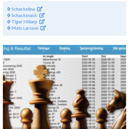
Schackelina
Schacksnack
Tiger Hillarp
Mats Larsson