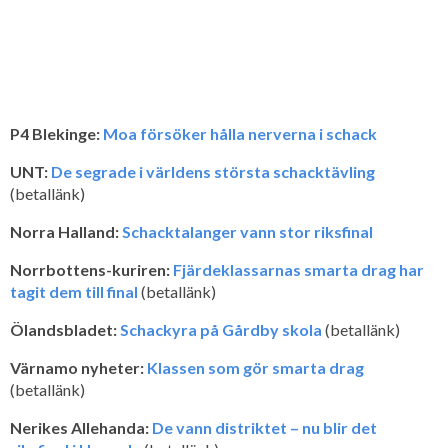
P4 Blekinge:
Moa försöker hålla nerverna i schack
UNT:
De segrade i världens största schacktävling
(betallänk)
Norra Halland:
Schacktalanger vann stor riksfinal
Norrbottens-kuriren:
Fjärdeklassarnas smarta drag har
tagit dem till final
(betallänk)
Ölandsbladet:
Schackyra på Gårdby skola
(betallänk)
Värnamo nyheter:
Klassen som gör smarta drag
(betallänk)
Nerikes Allehanda:
De vann distriktet – nu blir det