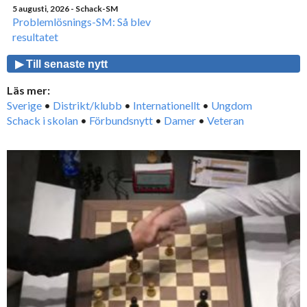
5 augusti, 2026
- Schack-SM
Problemlösnings-SM: Så blev
resultatet
▶ Till senaste nytt
Läs mer:
Sverige
•
Distrikt/klubb
•
Internationellt
•
Ungdom
Schack i skolan
•
Förbundsnytt
•
Damer
•
Veteran