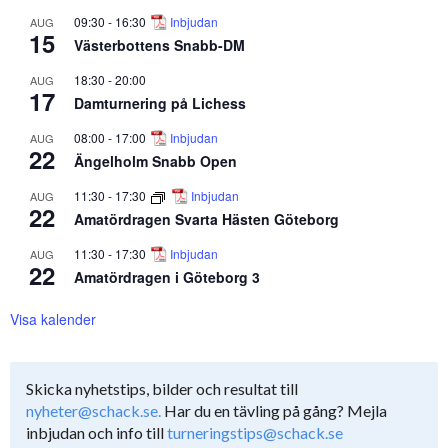
09:30
-
16:30
Inbjudan
AUG
15
Västerbottens Snabb-DM
18:30
-
20:00
AUG
17
Damturnering på Lichess
08:00
-
17:00
Inbjudan
AUG
22
Ängelholm Snabb Open
11:30
-
17:30
Inbjudan
AUG
22
Amatördragen Svarta Hästen Göteborg
11:30
-
17:30
Inbjudan
AUG
22
Amatördragen i Göteborg 3
Visa kalender
Skicka nyhetstips, bilder och resultat till
nyheter@schack.se.
Har du en tävling på gång? Mejla
inbjudan och info till
turneringstips@schack.se