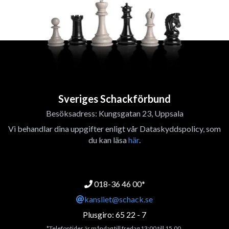
Sveriges Schackförbund
Besöksadress: Kungsgatan 23, Uppsala
Vi behandlar dina uppgifter enligt vår Dataskyddspolicy, som
du kan läsa
här
.
018-36 46 00*
kansliet@schack.se
Plusgiro: 65 22 - 7
*Telefontider är måndag till fredag 13:00 till 15.00.