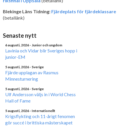
riksfinal i Uppsala
(betallänk)
Blekinge Läns Tidning:
Fjärdeplats för fjärdeklassare
(betallänk)
Senaste nytt
6 augusti, 2026
- Junior och ungdom
Lavinia och Vidar blir Sveriges hopp i
junior-EM
5 augusti, 2026
- Sverige
Fjärde upplagan av Rasmus
Minnesturnering
5 augusti, 2026
- Sverige
Ulf Andersson väljs in i World Chess
Hall of Fame
5 augusti, 2026
- Internationellt
Krigsflykting och 11-årigt fenomen
gör succé i brittiska mästerskapet