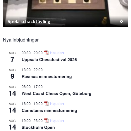
Spela schacktävling
Nya inbjudningar
09:30
-
20:00
Inbjudan
AUG
7
Uppsala Chessfestival 2026
13:00
-
22:00
AUG
9
Rasmus minnesturnering
08:00
-
17:00
AUG
14
West Coast Chess Open, Göteborg
16:00
-
19:00
Inbjudan
AUG
14
Carnstams minnesturnering
19:00
-
23:00
Inbjudan
AUG
14
Stockholm Open