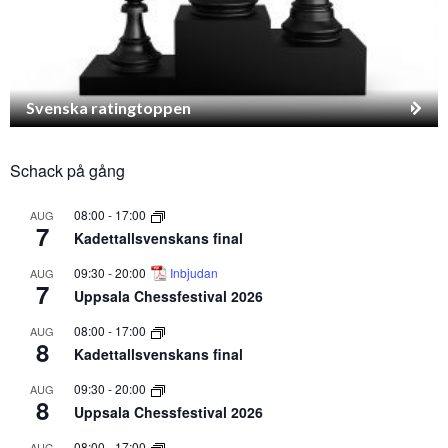
Svenska ratingtoppen
Schack på gång
08:00
-
17:00
AUG
7
Kadettallsvenskans final
09:30
-
20:00
Inbjudan
AUG
7
Uppsala Chessfestival 2026
08:00
-
17:00
AUG
8
Kadettallsvenskans final
09:30
-
20:00
AUG
8
Uppsala Chessfestival 2026
08:00
-
17:00
AUG