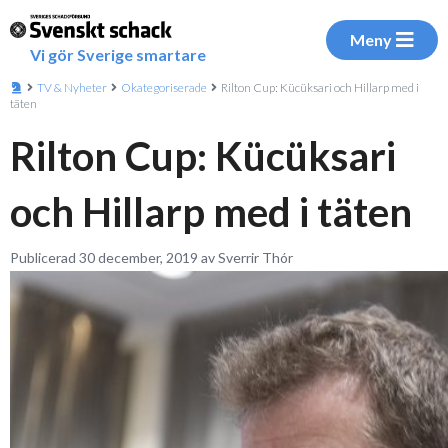
Meny
Vi gör Sverige smartare
TV & Nyheter
Okategoriserade
Rilton Cup: Kücüksari och Hillarp med i
täten
Rilton Cup: Kücüksari
och Hillarp med i täten
Publicerad 30 december, 2019 av Sverrir Thór