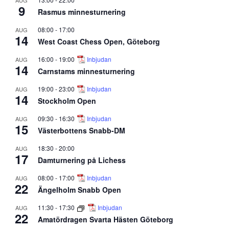
AUG
9
Rasmus minnesturnering
08:00
-
17:00
AUG
14
West Coast Chess Open, Göteborg
16:00
-
19:00
Inbjudan
AUG
14
Carnstams minnesturnering
19:00
-
23:00
Inbjudan
AUG
14
Stockholm Open
09:30
-
16:30
Inbjudan
AUG
15
Västerbottens Snabb-DM
18:30
-
20:00
AUG
17
Damturnering på Lichess
08:00
-
17:00
Inbjudan
AUG
22
Ängelholm Snabb Open
11:30
-
17:30
Inbjudan
AUG
22
Amatördragen Svarta Hästen Göteborg