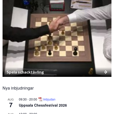
Spela schacktävling
Nya inbjudningar
09:30
-
20:00
Inbjudan
AUG
7
Uppsala Chessfestival 2026
13:00
-
22:00