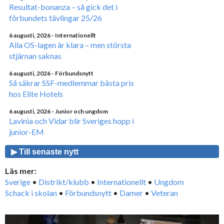
Resultat-bonanza – så gick det i
förbundets tävlingar 25/26
6 augusti, 2026
- Internationellt
Alla OS-lagen är klara – men största
stjärnan saknas
6 augusti, 2026
- Förbundsnytt
Så säkrar SSF-medlemmar bästa pris
hos Elite Hotels
6 augusti, 2026
- Junior och ungdom
Lavinia och Vidar blir Sveriges hopp i
junior-EM
▶ Till senaste nytt
Läs mer:
Sverige
•
Distrikt/klubb
•
Internationellt
•
Ungdom
Schack i skolan
•
Förbundsnytt
•
Damer
•
Veteran