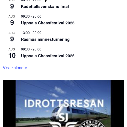
9
Kadettallsvenskans final
09:30
-
20:00
AUG
9
Uppsala Chessfestival 2026
13:00
-
22:00
AUG
9
Rasmus minnesturnering
09:30
-
20:00
AUG
10
Uppsala Chessfestival 2026
Visa kalender