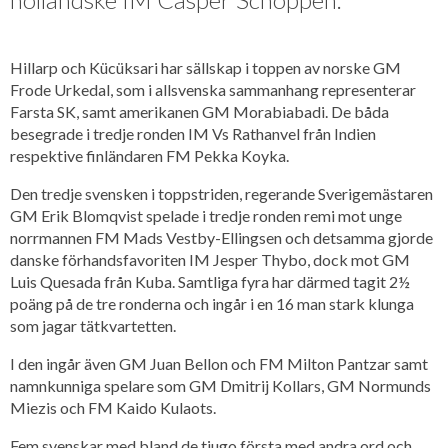
Hillarp och Kücüksari har sällskap i toppen av norske GM
Frode Urkedal, som i allsvenska sammanhang representerar
Farsta SK, samt amerikanen GM Morabiabadi. De båda
besegrade i tredje ronden IM Vs Rathanvel från Indien
respektive finländaren FM Pekka Koyka.
Den tredje svensken i toppstriden, regerande Sverigemästaren
GM Erik Blomqvist spelade i tredje ronden remi mot unge
norrmannen FM Mads Vestby-Ellingsen och detsamma gjorde
danske förhandsfavoriten IM Jesper Thybo, dock mot GM
Luis Quesada från Kuba. Samtliga fyra har därmed tagit 2½
poäng på de tre ronderna och ingår i en 16 man stark klunga
som jagar tätkvartetten.
I den ingår även GM Juan Bellon och FM Milton Pantzar samt
namnkunniga spelare som GM Dmitrij Kollars, GM Normunds
Miezis och FM Kaido Kulaots.
Fem svenskar med bland de tjugo första med andra ord och