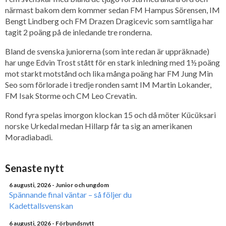
närmast bakom dem kommer sedan FM Hampus Sörensen, IM
Bengt Lindberg och FM Drazen Dragicevic som samtliga har
tagit 2 poäng på de inledande tre ronderna.
Bland de svenska juniorerna (som inte redan är uppräknade)
har unge Edvin Trost stått för en stark inledning med 1½ poäng
mot starkt motstånd och lika många poäng har FM Jung Min
Seo som förlorade i tredje ronden samt IM Martin Lokander,
FM Isak Storme och CM Leo Crevatin.
Rond fyra spelas imorgon klockan 15 och då möter Kücüksari
norske Urkedal medan Hillarp får ta sig an amerikanen
Moradiabadi.
Senaste nytt
6 augusti, 2026
- Junior och ungdom
Spännande final väntar – så följer du
Kadettallsvenskan
6 augusti, 2026
- Förbundsnytt