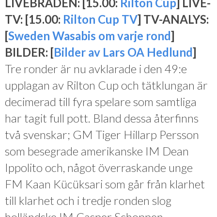
LIVEBRÄDEN: [15.00:
Rilton Cup
] LIVE-
TV: [15.00:
Rilton Cup TV
] TV-ANALYS:
[
Sweden Wasabis om varje rond
]
BILDER: [
Bilder av Lars OA Hedlund
]
Tre ronder är nu avklarade i den 49:e
upplagan av Rilton Cup och tätklungan är
decimerad till fyra spelare som samtliga
har tagit full pott. Bland dessa återfinns
två svenskar; GM Tiger Hillarp Persson
som besegrade amerikanske IM Dean
Ippolito och, något överraskande unge
FM Kaan Kücüksari som går från klarhet
till klarhet och i tredje ronden slog
holländske IM Casper Schoppen.