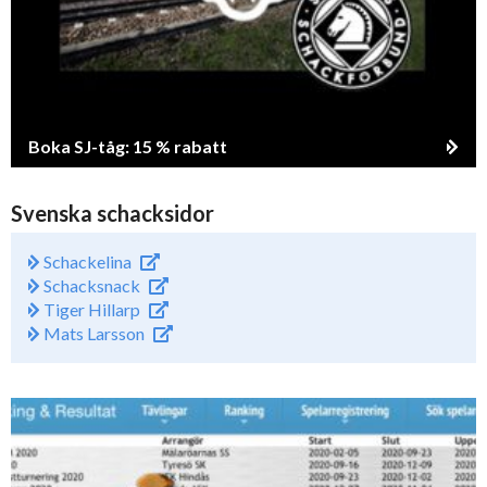
Boka SJ-tåg: 15 % rabatt
Svenska schacksidor
Schackelina
Schacksnack
Tiger Hillarp
Mats Larsson