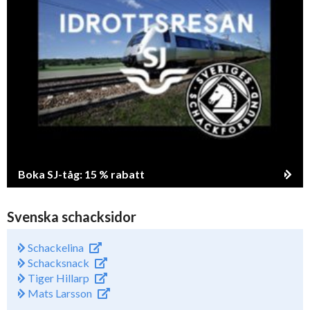
Boka SJ-tåg: 15 % rabatt
Svenska schacksidor
Schackelina
Schacksnack
Tiger Hillarp
Mats Larsson