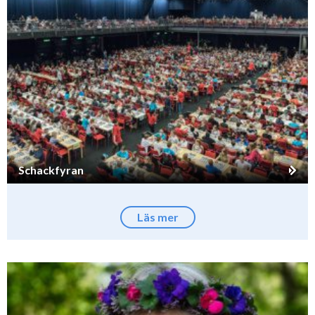
Schackfyran
Läs mer