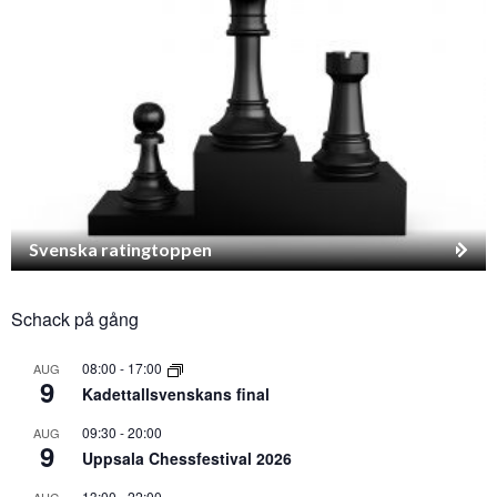
Svenska ratingtoppen
Schack på gång
08:00
-
17:00
AUG
9
Kadettallsvenskans final
09:30
-
20:00
AUG
9
Uppsala Chessfestival 2026
13:00
-
22:00