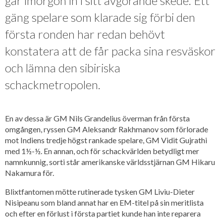
går imorgon in i sitt avgörande skede. Ett
gäng spelare som klarade sig förbi den
första ronden har redan behövt
konstatera att de får packa sina resväskor
och lämna den sibiriska
schackmetropolen.
En av dessa är GM Nils Grandelius överman från första
omgången, ryssen GM Aleksandr Rakhmanov som förlorade
mot Indiens tredje högst rankade spelare, GM Vidit Gujrathi
med 1½-½. En annan, och för schackvärlden betydligt mer
namnkunnig, sorti står amerikanske världsstjärnan GM Hikaru
Nakamura för.
Blixtfantomen mötte rutinerade tysken GM Liviu-Dieter
Nisipeanu som bland annat har en EM-titel på sin meritlista
och efter en förlust i första partiet kunde han inte reparera