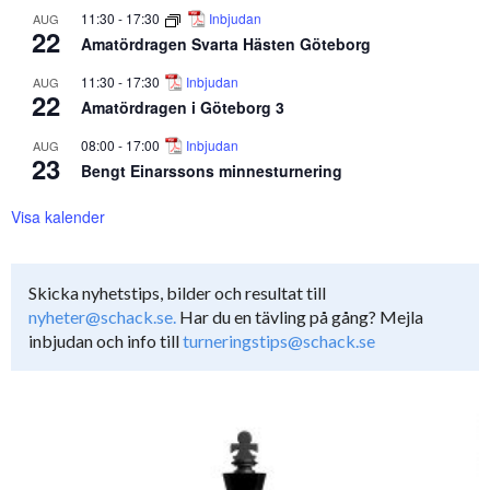
11:30
-
17:30
Inbjudan
AUG
22
Amatördragen Svarta Hästen Göteborg
11:30
-
17:30
Inbjudan
AUG
22
Amatördragen i Göteborg 3
08:00
-
17:00
Inbjudan
AUG
23
Bengt Einarssons minnesturnering
Visa kalender
Skicka nyhetstips, bilder och resultat till
nyheter@schack.se.
Har du en tävling på gång? Mejla
inbjudan och info till
turneringstips@schack.se