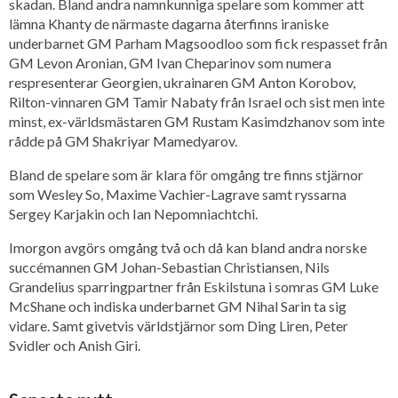
skadan. Bland andra namnkunniga spelare som kommer att
lämna Khanty de närmaste dagarna återfinns iraniske
underbarnet GM Parham Magsoodloo som fick respasset från
GM Levon Aronian, GM Ivan Cheparinov som numera
respresenterar Georgien, ukrainaren GM Anton Korobov,
Rilton-vinnaren GM Tamir Nabaty från Israel och sist men inte
minst, ex-världsmästaren GM Rustam Kasimdzhanov som inte
rådde på GM Shakriyar Mamedyarov.
Bland de spelare som är klara för omgång tre finns stjärnor
som Wesley So, Maxime Vachier-Lagrave samt ryssarna
Sergey Karjakin och Ian Nepomniachtchi.
Imorgon avgörs omgång två och då kan bland andra norske
succémannen GM Johan-Sebastian Christiansen, Nils
Grandelius sparringpartner från Eskilstuna i somras GM Luke
McShane och indiska underbarnet GM Nihal Sarin ta sig
vidare. Samt givetvis världstjärnor som Ding Liren, Peter
Svidler och Anish Giri.