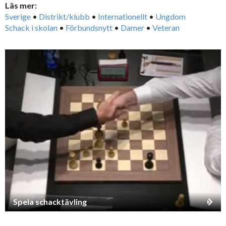
Läs mer:
Sverige
•
Distrikt/klubb
•
Internationellt
•
Ungdom
Schack i skolan
•
Förbundsnytt
•
Damer
•
Veteran
Spela schacktävling