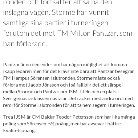
ronden och fortsätter alltså på den
inslagna vägen. Storme har vunnit
samtliga sina partier i turneringen
förutom det mot FM Milton Pantzar, som
han förlorade.
Pantzar är nu den ende som har någon möjlighet att komma
ikapp ledaren men för det krävs inte bara att Pantzar besegrar
FM Hampus Sörensen i slutronden, Storme måste också
förlora mot Jacob Jönsson och i så fall blir det ett särspel
mellan Storme och Pantzar om JSM-titeln och en plats i
Sverigemästarklassen nästa år. Det räcker med andra ord med
remi för Storme i slutronden för att ta hem segern i turneringen.
Trea i JSM är CM Baldur Teodor Petersson som har lika många
poäng som Sörensen, 5½ poäng, men har avsevärt bättre
kvalitetspoäng.