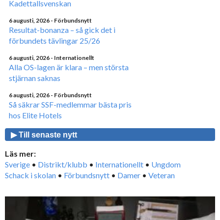
Kadettallsvenskan
6 augusti, 2026
- Förbundsnytt
Resultat-bonanza – så gick det i
förbundets tävlingar 25/26
6 augusti, 2026
- Internationellt
Alla OS-lagen är klara – men största
stjärnan saknas
6 augusti, 2026
- Förbundsnytt
Så säkrar SSF-medlemmar bästa pris
hos Elite Hotels
▶ Till senaste nytt
Läs mer:
Sverige
•
Distrikt/klubb
•
Internationellt
•
Ungdom
Schack i skolan
•
Förbundsnytt
•
Damer
•
Veteran