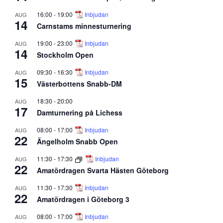
16:00
-
19:00
Inbjudan
AUG
14
Carnstams minnesturnering
19:00
-
23:00
Inbjudan
AUG
14
Stockholm Open
09:30
-
16:30
Inbjudan
AUG
15
Västerbottens Snabb-DM
18:30
-
20:00
AUG
17
Damturnering på Lichess
08:00
-
17:00
Inbjudan
AUG
22
Ängelholm Snabb Open
11:30
-
17:30
Inbjudan
AUG
22
Amatördragen Svarta Hästen Göteborg
11:30
-
17:30
Inbjudan
AUG
22
Amatördragen i Göteborg 3
08:00
-
17:00
Inbjudan
AUG