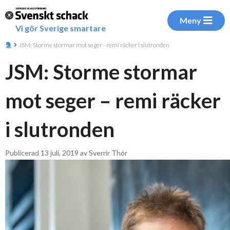
Meny
Vi gör Sverige smartare
JSM: Storme stormar mot seger - remi räcker i slutronden
JSM: Storme stormar
mot seger – remi räcker
i slutronden
Publicerad 13 juli, 2019 av Sverrir Thór