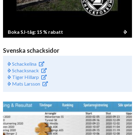
Boka SJ-tåg: 15 % rabatt
Svenska schacksidor
Schackelina
Schacksnack
Tiger Hillarp
Mats Larsson