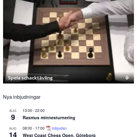
Spela schacktävling
Nya inbjudningar
13:00
-
22:00
AUG
9
Rasmus minnesturnering
08:00
-
17:00
Inbjudan
AUG
14
West Coast Chess Open, Göteborg