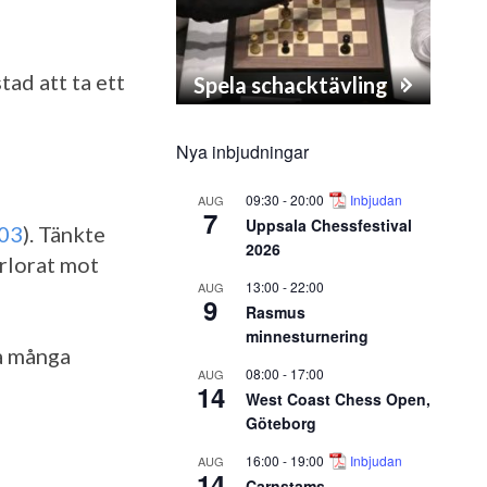
tad att ta ett
Spela schacktävling
Nya inbjudningar
09:30
-
20:00
Inbjudan
AUG
7
Uppsala Chessfestival
03
). Tänkte
2026
örlorat mot
13:00
-
22:00
AUG
9
Rasmus
minnesturnering
så många
08:00
-
17:00
AUG
14
West Coast Chess Open,
Göteborg
16:00
-
19:00
Inbjudan
AUG
14
Carnstams