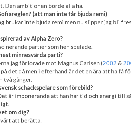
rt. Den ambitionen borde alla ha.
Sofiareglen? (att man inte får bjuda remi)
ag brukar inte bjuda remi men nu slipper jag bli fres
inspirerad av Alpha Zero?
ascinerande partier som hen spelade.
 mest minnesvärda parti?
erna jag förlorade mot Magnus Carlsen (
2002
&
20
 på det då men i efterhand är det en ära att ha få f
 två gånger.
svensk schackspelare som förebild?
Det är imponerande att han har tid och energi till 
igt.
vet om dig?
värt att berätta.