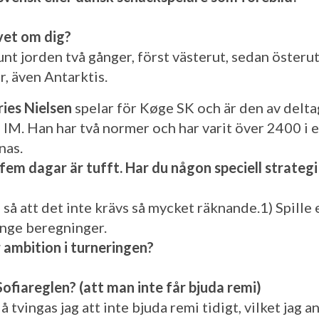
vet om dig?
runt jorden två gånger, först västerut, sedan österu
r, även Antarktis.
ries Nielsen
spelar för Køge SK och är den av delt
i IM. Han har två normer och har varit över 2400 i e
nas.
fem dagar är tufft. Har du någon speciell strategi
 så att det inte krävs så mycket räknande.1) Spille 
ange beregninger.
 ambition i turneringen?
Sofiareglen? (att man inte får bjuda remi)
å tvingas jag att inte bjuda remi tidigt, vilket jag a