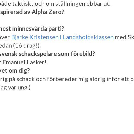
både taktiskt och om ställningen ebbar ut.
inspirerad av Alpha Zero?
 mest minnesvärda parti?
över
Bjarke Kristensen i Landsholdsklassen
med Sk
edan (16 drag!).
svensk schackspelare som förebild?
t Emanuel Lasker!
vet om dig?
drig på schack och förbereder mig aldrig inför ett p
jag var ung.)