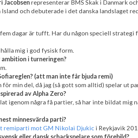
ri Jacobsen
representerar BMS Skak i Danmark och
 Island och debuterade i det danska landslaget re
fem dagar är tufft. Har du någon speciell strategi f
hålla mig i god fysisk form.
 ambition i turneringen?
rm.
Sofiareglen? (att man inte får bjuda remi)
för min del, då jag (så gott som alltid) spelar ut pa
inspirerad av Alpha Zero?
lat igenom några få partier, så har inte bildat mig 
 mest minnesvärda parti?
t remiparti mot GM Nikolai Djukic
i Reykjavik 201
svensk eller dansk schackspelare som förebild?