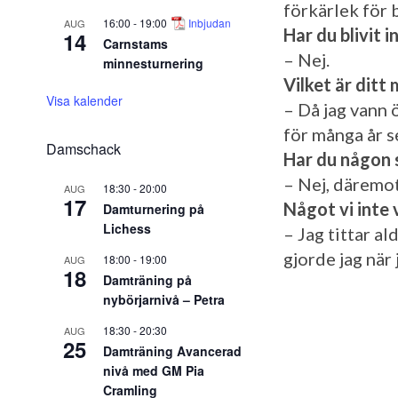
förkärlek för 
16:00
-
19:00
Inbjudan
AUG
Har du blivit 
14
Carnstams
– Nej.
minnesturnering
Vilket är ditt
Visa kalender
– Då jag vann 
för många år s
Damschack
Har du någon 
– Nej, däremo
18:30
-
20:00
AUG
17
Något vi inte 
Damturnering på
Lichess
– Jag tittar al
gjorde jag när 
18:00
-
19:00
AUG
18
Damträning på
nybörjarnivå – Petra
18:30
-
20:30
AUG
25
Damträning Avancerad
nivå med GM Pia
Cramling