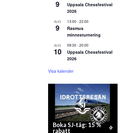
9
Uppsala Chessfestival
2026
13:00
-
22:00
AUG
9
Rasmus
minnesturnering
09:30
-
20:00
AUG
10
Uppsala Chessfestival
2026
Visa kalender
Boka SJ-tåg: 15 %
rabatt