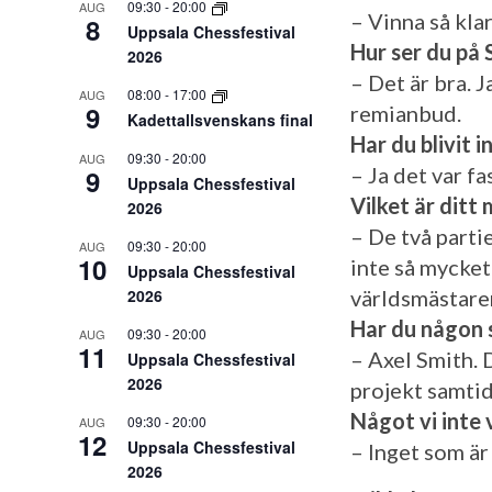
09:30
-
20:00
AUG
– Vinna så kla
8
Uppsala Chessfestival
Hur ser du på 
2026
– Det är bra. J
08:00
-
17:00
AUG
9
remianbud.
Kadettallsvenskans final
Har du blivit 
09:30
-
20:00
AUG
– Ja det var f
9
Uppsala Chessfestival
Vilket är ditt
2026
– De två parti
09:30
-
20:00
AUG
10
inte så mycket
Uppsala Chessfestival
2026
världsmästaren
Har du någon 
09:30
-
20:00
AUG
11
– Axel Smith. 
Uppsala Chessfestival
2026
projekt samtid
Något vi inte 
09:30
-
20:00
AUG
12
Uppsala Chessfestival
– Inget som är 
2026