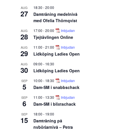
18:30
-
20:00
AUG
27
Damträning medelnivå
med Ofelia Thörnqvist
17:00
-
20:00
Inbjudan
AUG
28
Tjejtävlingen Online
11:00
-
21:00
Inbjudan
AUG
29
Lidköping Ladies Open
09:00
-
16:30
AUG
30
Lidköping Ladies Open
10:00
-
18:30
Inbjudan
SEP
5
Dam-SM i snabbschack
11:00
-
13:30
Inbjudan
SEP
6
Dam-SM i blixtschack
18:00
-
19:00
SEP
15
Damträning på
nybörjarnivå – Petra