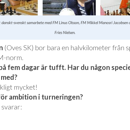
tt danskt-svenskt samarbete med FM Linus Olsson, FM Mikkel Manosri Jacobsen 
Fries Nielsen.
on
(Oves SK) bor bara en halvkilometer från s
IM-norm.
å fem dagar är tufft. Har du någon specie
a med?
ckligt mycket!
för ambition i turneringen?
 svarar: