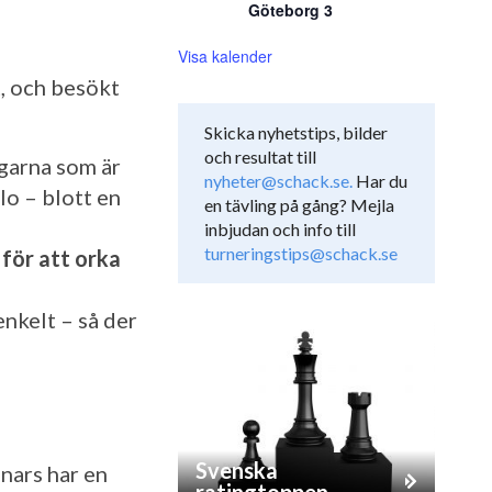
Göteborg 3
Visa kalender
t, och besökt
Skicka nyhetstips, bilder
och resultat till
agarna som är
nyheter@schack.se.
Har du
lo – blott en
en tävling på gång? Mejla
inbjudan och info till
turneringstips@schack.se
 för att orka
enkelt – så der
Svenska
nnars har en
ratingtoppen