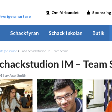
Om förbundet
Sponsring
 Sverige smartare
r
Schackfyran
Schack i skolan
Butik
tegoriserade
LASK Schackstudion IM - Team Scania
chackstudion IM – Team 
019 av Axel Smith