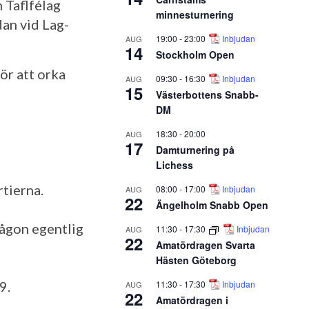
 Taflfélag
minnesturnering
dan vid Lag-
19:00
-
23:00
Inbjudan
AUG
14
Stockholm Open
ör att orka
09:30
-
16:30
Inbjudan
AUG
15
Västerbottens Snabb-
DM
18:30
-
20:00
AUG
17
Damturnering på
Lichess
rtierna.
08:00
-
17:00
Inbjudan
AUG
22
Ängelholm Snabb Open
någon egentlig
11:30
-
17:30
Inbjudan
AUG
22
Amatördragen Svarta
Hästen Göteborg
11:30
-
17:30
Inbjudan
9.
AUG
22
Amatördragen i