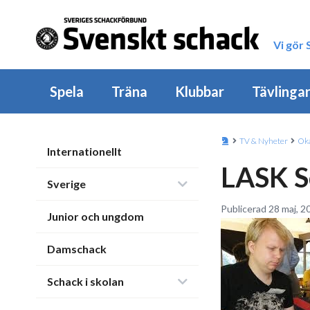
Vi gör
Spela
Träna
Klubbar
Tävlinga
TV & Nyheter
Oka
Internationellt
LASK S
Sverige
Publicerad 28 maj, 2
Junior och ungdom
Damschack
Schack i skolan