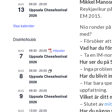
Mikkel Manos
09:30
-
20:00
AUG
13
Reykjavíkur på
Uppsala Chessfestival
2026
EM 2015.
Visa kalender
Nio ronder på 
med?
Distrikt/klubb
– Försöker att 
Vad har du för
09:30
-
20:00
Inbjudan
AUG
7
– Ta en IM-no
Uppsala Chessfestival
Hur ser du på 
2026
– Inga problem 
09:30
-
20:00
AUG
8
Har du blivit 
Uppsala Chessfestival
2026
– Har bara spe
uppfattning.
09:30
-
20:00
AUG
9
Uppsala Chessfestival
Vilket är ditt
2026
– Slutet av
mit
Har du någon 
13:00
-
22:00
AUG