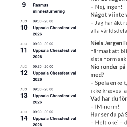
9
Rasmus
– Nej, ingen!
minnesturnering
Något vi inte 
09:30
-
20:00
AUG
– Jag har åkt 
10
Uppsala Chessfestival
alla världsdela
2026
Niels Jørgen F
09:30
-
20:00
AUG
11
Uppsala Chessfestival
närmast att bl
2026
sista norm sak
Nio ronder på 
09:30
-
20:00
AUG
12
Uppsala Chessfestival
med?
2026
– Spela enkelt,
09:30
-
20:00
AUG
ikke kræves l
13
Uppsala Chessfestival
Vad har du för
2026
– IM-norm!
09:30
-
20:00
AUG
Hur ser du på 
14
Uppsala Chessfestival
– Helt okej – d
2026