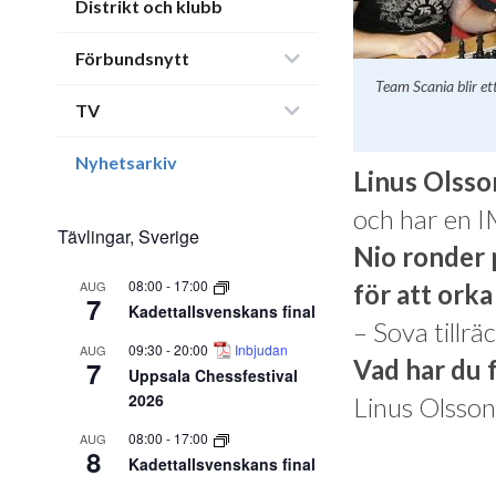
Distrikt och klubb
Förbundsnytt
Team Scania blir e
TV
Nyhetsarkiv
Linus Olss
och har en 
Tävlingar, Sverige
Nio ronder p
08:00
-
17:00
AUG
för att ork
7
Kadettallsvenskans final
– Sova tillrä
09:30
-
20:00
Inbjudan
AUG
Vad har du 
7
Uppsala Chessfestival
2026
Linus Olsson
08:00
-
17:00
AUG
8
Kadettallsvenskans final