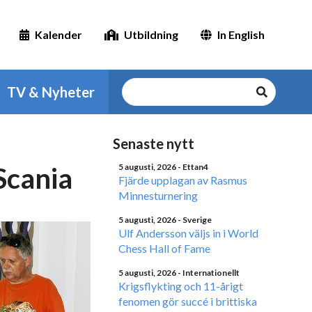
Kalender
Utbildning
In English
TV & Nyheter
Senaste nytt
Scania
5 augusti, 2026
- Ettan4
Fjärde upplagan av Rasmus
Minnesturnering
5 augusti, 2026
- Sverige
Ulf Andersson väljs in i World
Chess Hall of Fame
5 augusti, 2026
- Internationellt
Krigsflykting och 11-årigt
fenomen gör succé i brittiska