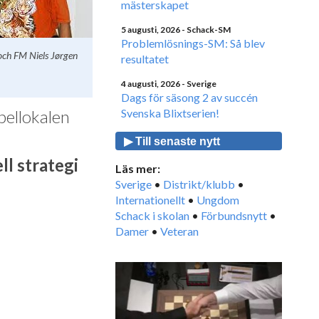
mästerskapet
5 augusti, 2026
- Schack-SM
Problemlösnings-SM: Så blev
och FM Niels Jørgen
resultatet
4 augusti, 2026
- Sverige
Dags för säsong 2 av succén
pellokalen
Svenska Blixtserien!
▶ Till senaste nytt
ll strategi
Läs mer:
Sverige
•
Distrikt/klubb
•
Internationellt
•
Ungdom
Schack i skolan
•
Förbundsnytt
•
Damer
•
Veteran