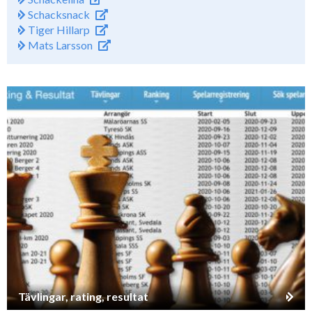
Schacksnack
Tiger Hillarp
Mats Larsson
Tävlingar, rating, resultat