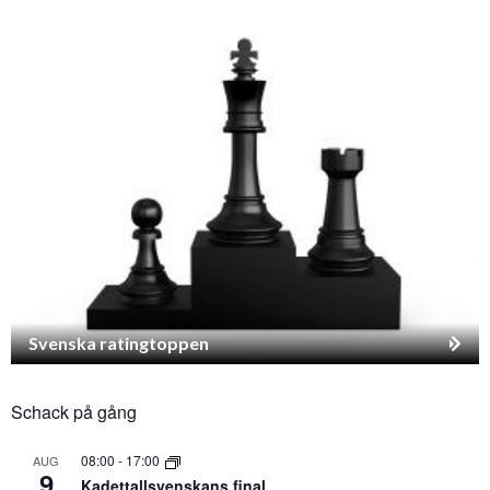
Svenska ratingtoppen
Schack på gång
08:00
-
17:00
AUG
9
Kadettallsvenskans final