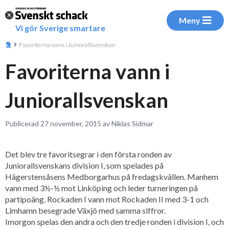
Meny
Vi gör Sverige smartare
Favoriterna vann i Juniorallsvenskan
Favoriterna vann i
Juniorallsvenskan
Publicerad 27 november, 2015 av Niklas Sidmar
Det blev tre favoritsegrar i den första ronden av
Juniorallsvenskans division I, som spelades på
Hägerstensåsens Medborgarhus på fredagskvällen. Manhem
vann med 3½-½ mot Linköping och leder turneringen på
partipoäng. Rockaden I vann mot Rockaden II med 3-1 och
Limhamn besegrade Växjö med samma siffror.
Imorgon spelas den andra och den tredje ronden i division I, och