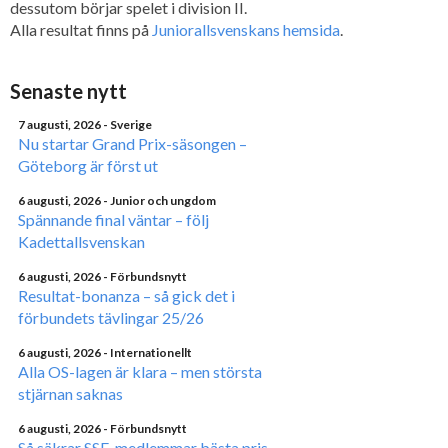
dessutom börjar spelet i division II.
Alla resultat finns på
Juniorallsvenskans hemsida
.
Senaste nytt
7 augusti, 2026
- Sverige
Nu startar Grand Prix-säsongen –
Göteborg är först ut
6 augusti, 2026
- Junior och ungdom
Spännande final väntar – följ
Kadettallsvenskan
6 augusti, 2026
- Förbundsnytt
Resultat-bonanza – så gick det i
förbundets tävlingar 25/26
6 augusti, 2026
- Internationellt
Alla OS-lagen är klara – men största
stjärnan saknas
6 augusti, 2026
- Förbundsnytt
Så säkrar SSF-medlemmar bästa pris