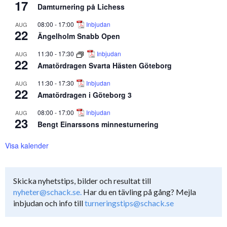
17
Damturnering på Lichess
08:00
-
17:00
Inbjudan
AUG
22
Ängelholm Snabb Open
11:30
-
17:30
Inbjudan
AUG
22
Amatördragen Svarta Hästen Göteborg
11:30
-
17:30
Inbjudan
AUG
22
Amatördragen i Göteborg 3
08:00
-
17:00
Inbjudan
AUG
23
Bengt Einarssons minnesturnering
Visa kalender
Skicka nyhetstips, bilder och resultat till
nyheter@schack.se.
Har du en tävling på gång? Mejla
inbjudan och info till
turneringstips@schack.se