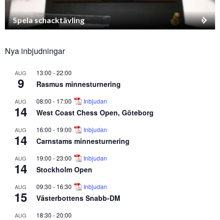
Spela schacktävling
Nya inbjudningar
13:00
-
22:00
AUG
9
Rasmus minnesturnering
08:00
-
17:00
Inbjudan
AUG
14
West Coast Chess Open, Göteborg
16:00
-
19:00
Inbjudan
AUG
14
Carnstams minnesturnering
19:00
-
23:00
Inbjudan
AUG
14
Stockholm Open
09:30
-
16:30
Inbjudan
AUG
15
Västerbottens Snabb-DM
18:30
-
20:00
AUG