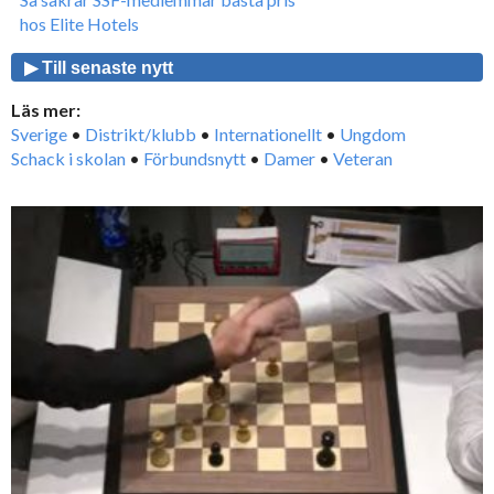
hos Elite Hotels
▶ Till senaste nytt
Läs mer:
Sverige
•
Distrikt/klubb
•
Internationellt
•
Ungdom
Schack i skolan
•
Förbundsnytt
•
Damer
•
Veteran