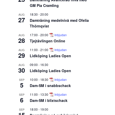
GM Pia Cramling
18:30
-
20:00
AUG
27
Damträning medelnivå med Ofelia
Thörnqvist
17:00
-
20:00
Inbjudan
AUG
28
Tjejtävlingen Online
11:00
-
21:00
Inbjudan
AUG
29
Lidköping Ladies Open
09:00
-
16:30
AUG
30
Lidköping Ladies Open
10:00
-
18:30
Inbjudan
SEP
5
Dam-SM i snabbschack
11:00
-
13:30
Inbjudan
SEP
6
Dam-SM i blixtschack
18:00
-
19:00
SEP
15