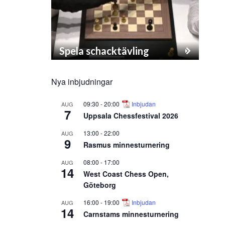
Spela schacktävling
Nya inbjudningar
09:30
-
20:00
Inbjudan
AUG
7
Uppsala Chessfestival 2026
13:00
-
22:00
AUG
9
Rasmus minnesturnering
08:00
-
17:00
AUG
14
West Coast Chess Open,
Göteborg
16:00
-
19:00
Inbjudan
AUG
14
Carnstams minnesturnering