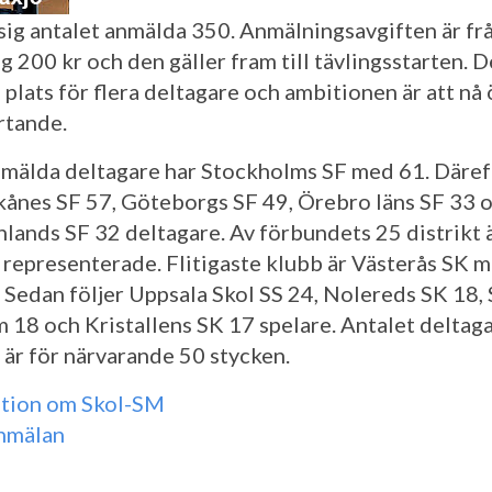
sig antalet anmälda 350. Anmälningsavgiften är fr
 200 kr och den gäller fram till tävlingsstarten. D
 plats för flera deltagare och ambitionen är att nå
rtande.
nmälda deltagare har Stockholms SF med 61. Däref
Skånes SF 57, Göteborgs SF 49, Örebro läns SF 33 
lands SF 32 deltagare. Av förbundets 25 distrikt 
 representerade. Flitigaste klubb är Västerås SK 
. Sedan följer Uppsala Skol SS 24, Nolereds SK 18,
18 och Kristallens SK 17 spelare. Antalet deltag
 är för närvarande 50 stycken.
tion om Skol-SM
nmälan