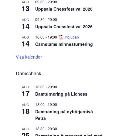
09:30
-
20:00
AUG
13
Uppsala Chessfestival 2026
09:30
-
20:00
AUG
14
Uppsala Chessfestival 2026
16:00
-
19:00
Inbjudan
AUG
14
Carnstams minnesturnering
Visa kalender
Damschack
18:30
-
20:00
AUG
17
Damturnering på Lichess
18:00
-
19:00
AUG
18
Damträning på nybörjarnivå –
Petra
18:30
-
20:30
AUG
25
Damträning Avancerad nivå med