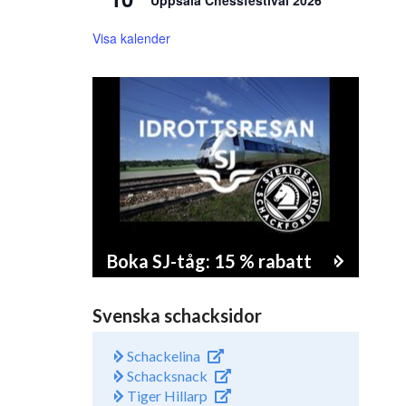
Uppsala Chessfestival 2026
Visa kalender
Boka SJ-tåg: 15 % rabatt
Svenska schacksidor
Schackelina
Schacksnack
Tiger Hillarp