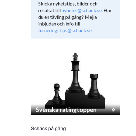
Skicka nyhetstips, bilder och
resultat till
nyheter@schack.se.
Har
du en tävling på gång? Mejla
inbjudan och info till
turneringstips@schack.se
Svenska ratingtoppen
Schack på gång