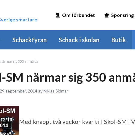
Om förbundet
Sponsring
 Sverige smartare
r
Schackfyran
Schack i skolan
Butik
 närmar sig 350 anmälda
l-SM närmar sig 350 anm
 29 september, 2014 av Niklas Sidmar
Med knappt två veckor kvar till Skol-SM i 