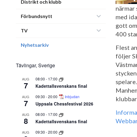
Distrikt och klubb
närmar 
Förbundsnytt
med idag
gott om
TV
400 sta
Nyhetsarkiv
Flest a
följer 
Västman
Tävlingar, Sverige
stycken
08:00
-
17:00
AUG
spelare
7
Kadettallsvenskans final
Manhem 
09:30
-
20:00
Inbjudan
AUG
klubbar
7
Uppsala Chessfestival 2026
Informa
08:00
-
17:00
AUG
8
Webba
Kadettallsvenskans final
09:30
-
20:00
AUG