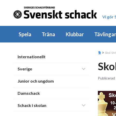
Vi gör
Spela
Träna
Klubbar
Tävlinga
Skol-SM
Internationellt
Sko
Sverige
Publicerad
Junior och ungdom
Damschack
Schack i skolan