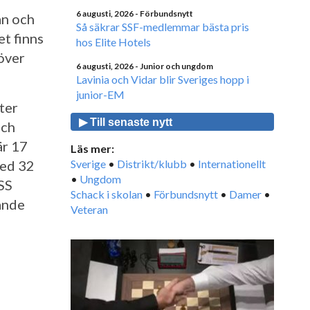
6 augusti, 2026
- Förbundsnytt
ån och
Så säkrar SSF-medlemmar bästa pris
et finns
hos Elite Hotels
 över
6 augusti, 2026
- Junior och ungdom
Lavinia och Vidar blir Sveriges hopp i
junior-EM
ter
▶ Till senaste nytt
och
är 17
Läs mer:
med 32
Sverige
•
Distrikt/klubb
•
Internationellt
•
Ungdom
 SS
Schack i skolan
•
Förbundsnytt
•
Damer
•
ande
Veteran