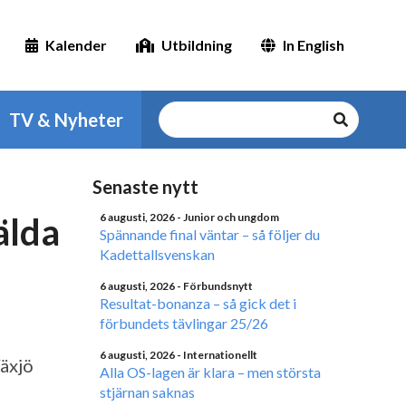
Kalender
Utbildning
In English
TV & Nyheter
Senaste nytt
älda
6 augusti, 2026
- Junior och ungdom
Spännande final väntar – så följer du
Kadettallsvenskan
6 augusti, 2026
- Förbundsnytt
Resultat-bonanza – så gick det i
förbundets tävlingar 25/26
6 augusti, 2026
- Internationellt
Växjö
Alla OS-lagen är klara – men största
stjärnan saknas