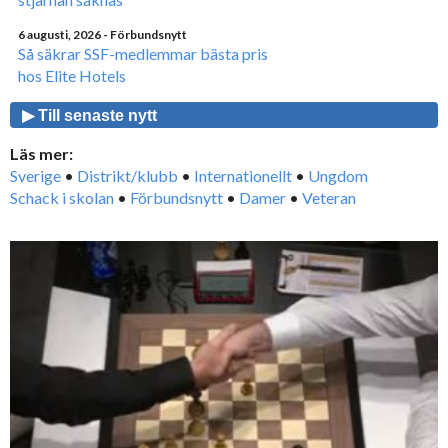
6 augusti, 2026
- Förbundsnytt
Så säkrar SSF-medlemmar bästa pris
hos Elite Hotels
▶ Till senaste nytt
Läs mer:
Sverige
•
Distrikt/klubb
•
Internationellt
•
Ungdom
Schack i skolan
•
Förbundsnytt
•
Damer
•
Veteran