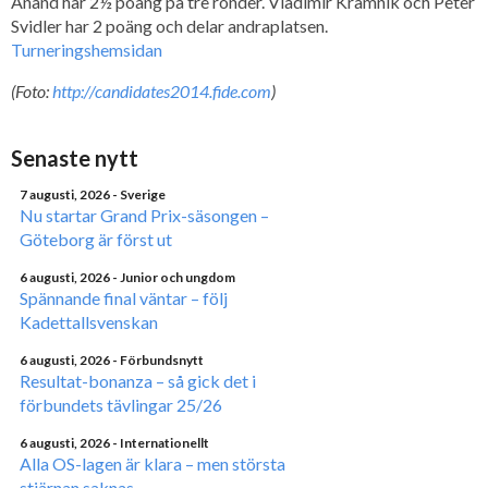
Anand har 2½ poäng på tre ronder. Vladimir Kramnik och Peter
Svidler har 2 poäng och delar andraplatsen.
Turneringshemsidan
(Foto:
http://candidates2014.fide.com
)
Senaste nytt
7 augusti, 2026
- Sverige
Nu startar Grand Prix-säsongen –
Göteborg är först ut
6 augusti, 2026
- Junior och ungdom
Spännande final väntar – följ
Kadettallsvenskan
6 augusti, 2026
- Förbundsnytt
Resultat-bonanza – så gick det i
förbundets tävlingar 25/26
6 augusti, 2026
- Internationellt
Alla OS-lagen är klara – men största
stjärnan saknas