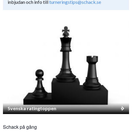
inbjudan och info till
turneringstips@schack.se
Svenska ratingtoppen
Schack på gång