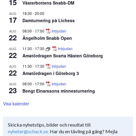
15
Västerbottens Snabb-DM
18:30
-
20:00
AUG
17
Damturnering på Lichess
08:00
-
17:00
Inbjudan
AUG
22
Ängelholm Snabb Open
11:30
-
17:30
Inbjudan
AUG
22
Amatördragen Svarta Hästen Göteborg
11:30
-
17:30
Inbjudan
AUG
22
Amatördragen i Göteborg 3
08:00
-
17:00
Inbjudan
AUG
23
Bengt Einarssons minnesturnering
Visa kalender
Skicka nyhetstips, bilder och resultat till
nyheter@schack.se.
Har du en tävling på gång? Mejla