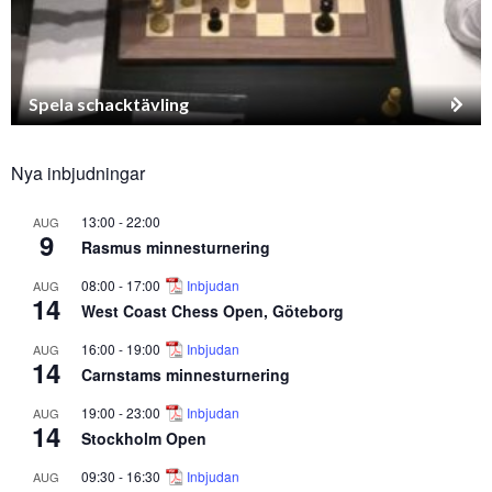
Spela schacktävling
Nya inbjudningar
13:00
-
22:00
AUG
9
Rasmus minnesturnering
08:00
-
17:00
Inbjudan
AUG
14
West Coast Chess Open, Göteborg
16:00
-
19:00
Inbjudan
AUG
14
Carnstams minnesturnering
19:00
-
23:00
Inbjudan
AUG
14
Stockholm Open
09:30
-
16:30
Inbjudan
AUG