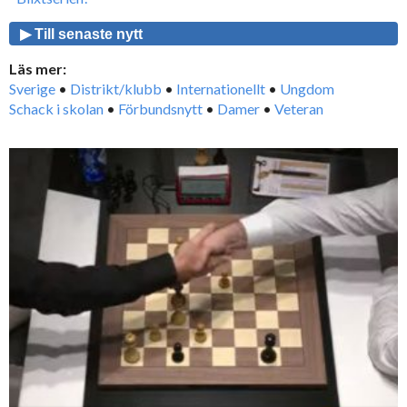
▶ Till senaste nytt
Läs mer:
Sverige
•
Distrikt/klubb
•
Internationellt
•
Ungdom
Schack i skolan
•
Förbundsnytt
•
Damer
•
Veteran