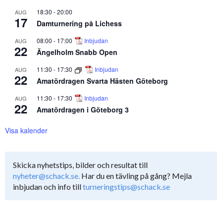
18:30
-
20:00
AUG
17
Damturnering på Lichess
08:00
-
17:00
Inbjudan
AUG
22
Ängelholm Snabb Open
11:30
-
17:30
Inbjudan
AUG
22
Amatördragen Svarta Hästen Göteborg
11:30
-
17:30
Inbjudan
AUG
22
Amatördragen i Göteborg 3
Visa kalender
Skicka nyhetstips, bilder och resultat till
nyheter@schack.se.
Har du en tävling på gång? Mejla
inbjudan och info till
turneringstips@schack.se