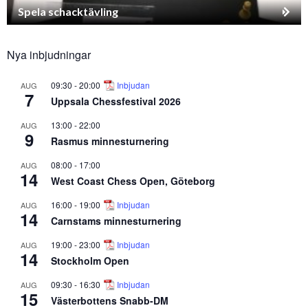
Spela schacktävling
Nya inbjudningar
09:30
-
20:00
Inbjudan
AUG
7
Uppsala Chessfestival 2026
13:00
-
22:00
AUG
9
Rasmus minnesturnering
08:00
-
17:00
AUG
14
West Coast Chess Open, Göteborg
16:00
-
19:00
Inbjudan
AUG
14
Carnstams minnesturnering
19:00
-
23:00
Inbjudan
AUG
14
Stockholm Open
09:30
-
16:30
Inbjudan
AUG
15
Västerbottens Snabb-DM