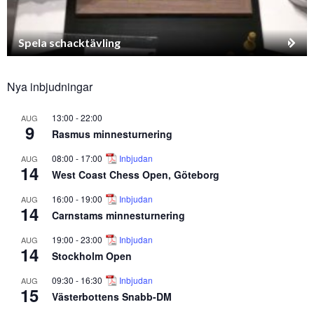
Spela schacktävling
Nya inbjudningar
13:00
-
22:00
AUG
9
Rasmus minnesturnering
08:00
-
17:00
Inbjudan
AUG
14
West Coast Chess Open, Göteborg
16:00
-
19:00
Inbjudan
AUG
14
Carnstams minnesturnering
19:00
-
23:00
Inbjudan
AUG
14
Stockholm Open
09:30
-
16:30
Inbjudan
AUG
15
Västerbottens Snabb-DM