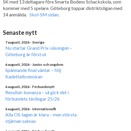
SK med 13 deltagare före Smarta Bodens Schackskola, som
kommer med 5 spelare. Göteborg toppar distriktsligan med
14 anmälda.
Skol-SM sidan
.
Senaste nytt
7 augusti, 2026
- Sverige
Nu startar Grand Prix-säsongen –
Göteborg är först ut
6 augusti, 2026
- Junior och ungdom
Spännande final väntar – följ
Kadettallsvenskan
6 augusti, 2026
- Förbundsnytt
Resultat-bonanza – så gick det i
förbundets tävlingar 25/26
6 augusti, 2026
- Internationellt
Alla OS-lagen är klara – men största
stjärnan saknas