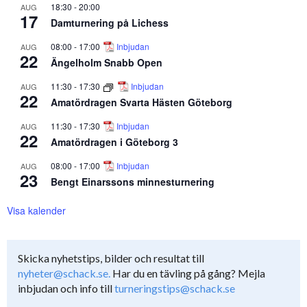
18:30
-
20:00
AUG
17
Damturnering på Lichess
08:00
-
17:00
Inbjudan
AUG
22
Ängelholm Snabb Open
11:30
-
17:30
Inbjudan
AUG
22
Amatördragen Svarta Hästen Göteborg
11:30
-
17:30
Inbjudan
AUG
22
Amatördragen i Göteborg 3
08:00
-
17:00
Inbjudan
AUG
23
Bengt Einarssons minnesturnering
Visa kalender
Skicka nyhetstips, bilder och resultat till
nyheter@schack.se.
Har du en tävling på gång? Mejla
inbjudan och info till
turneringstips@schack.se