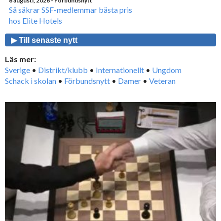
6 augusti, 2026
- Förbundsnytt
Så säkrar SSF-medlemmar bästa pris
hos Elite Hotels
▶ Till senaste nytt
Läs mer:
Sverige
•
Distrikt/klubb
•
Internationellt
•
Ungdom
Schack i skolan
•
Förbundsnytt
•
Damer
•
Veteran