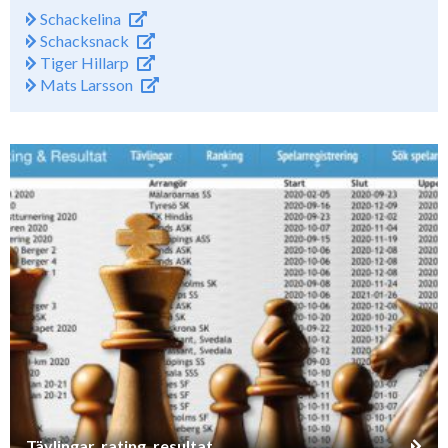
Schackelina
Schacksnack
Tiger Hillarp
Mats Larsson
Tävlingar, rating, resultat