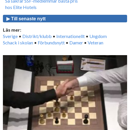
Så säkrar SSF-medlemmar bästa pris
hos Elite Hotels
▶ Till senaste nytt
Läs mer:
Sverige
•
Distrikt/klubb
•
Internationellt
•
Ungdom
Schack i skolan
•
Förbundsnytt
•
Damer
•
Veteran