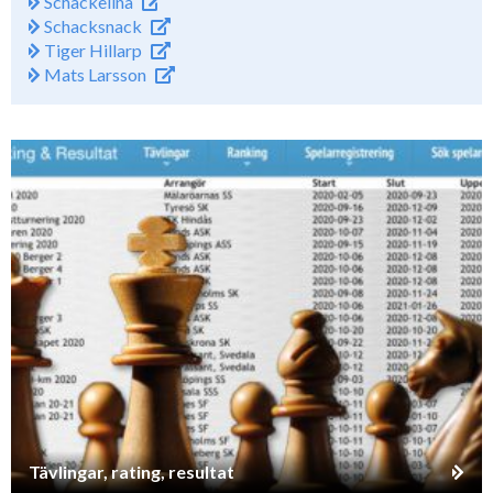
Schackelina
Schacksnack
Tiger Hillarp
Mats Larsson
Tävlingar, rating, resultat