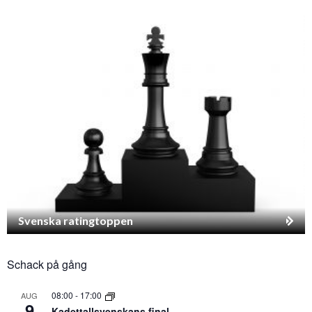
Svenska ratingtoppen
Schack på gång
08:00
-
17:00
AUG
9
Kadettallsvenskans final