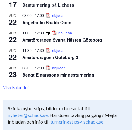
17
Damturnering på Lichess
08:00
-
17:00
Inbjudan
AUG
22
Ängelholm Snabb Open
11:30
-
17:30
Inbjudan
AUG
22
Amatördragen Svarta Hästen Göteborg
11:30
-
17:30
Inbjudan
AUG
22
Amatördragen i Göteborg 3
08:00
-
17:00
Inbjudan
AUG
23
Bengt Einarssons minnesturnering
Visa kalender
Skicka nyhetstips, bilder och resultat till
nyheter@schack.se.
Har du en tävling på gång? Mejla
inbjudan och info till
turneringstips@schack.se