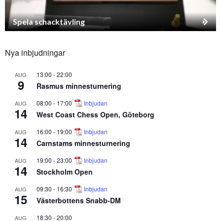
Spela schacktävling
Nya inbjudningar
13:00
-
22:00
AUG
9
Rasmus minnesturnering
08:00
-
17:00
Inbjudan
AUG
14
West Coast Chess Open, Göteborg
16:00
-
19:00
Inbjudan
AUG
14
Carnstams minnesturnering
19:00
-
23:00
Inbjudan
AUG
14
Stockholm Open
09:30
-
16:30
Inbjudan
AUG
15
Västerbottens Snabb-DM
18:30
-
20:00
AUG