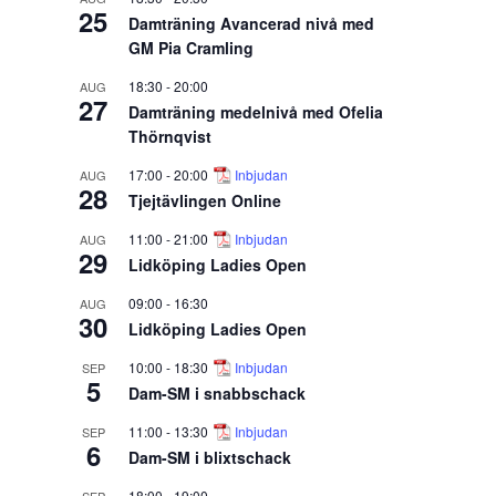
25
Damträning Avancerad nivå med
GM Pia Cramling
18:30
-
20:00
AUG
27
Damträning medelnivå med Ofelia
Thörnqvist
17:00
-
20:00
Inbjudan
AUG
28
Tjejtävlingen Online
11:00
-
21:00
Inbjudan
AUG
29
Lidköping Ladies Open
09:00
-
16:30
AUG
30
Lidköping Ladies Open
10:00
-
18:30
Inbjudan
SEP
5
Dam-SM i snabbschack
11:00
-
13:30
Inbjudan
SEP
6
Dam-SM i blixtschack
18:00
-
19:00