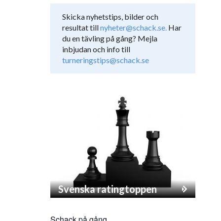
Skicka nyhetstips, bilder och
resultat till
nyheter@schack.se.
Har
du en tävling på gång? Mejla
inbjudan och info till
turneringstips@schack.se
Svenska ratingtoppen
Schack på gång