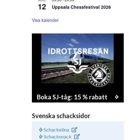
12
Uppsala Chessfestival 2026
Visa kalender
Boka SJ-tåg: 15 % rabatt
Svenska schacksidor
Schackelina
Schacksnack