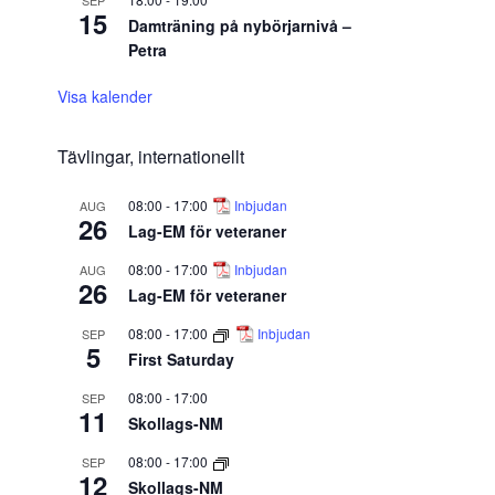
SEP
15
Damträning på nybörjarnivå –
Petra
Visa kalender
Tävlingar, internationellt
08:00
-
17:00
Inbjudan
AUG
26
Lag-EM för veteraner
08:00
-
17:00
Inbjudan
AUG
26
Lag-EM för veteraner
08:00
-
17:00
Inbjudan
SEP
5
First Saturday
08:00
-
17:00
SEP
11
Skollags-NM
08:00
-
17:00
SEP
12
Skollags-NM