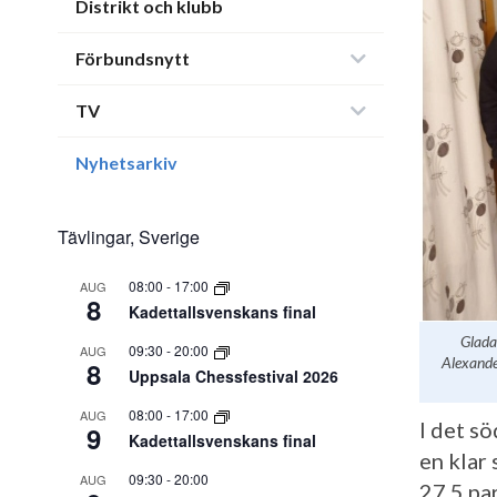
Distrikt och klubb
Förbundsnytt
TV
Nyhetsarkiv
Tävlingar, Sverige
08:00
-
17:00
AUG
8
Kadettallsvenskans final
Glada 
09:30
-
20:00
AUG
Alexande
8
Uppsala Chessfestival 2026
08:00
-
17:00
AUG
I det s
9
Kadettallsvenskans final
en klar 
09:30
-
20:00
AUG
27,5 par