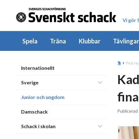
Vi gör
Spela
Träna
Klubbar
Tävlinga
TV & Ny
Internationellt
Kad
Sverige
fin
Junior och ungdom
Publicerad
Damschack
Schack i skolan