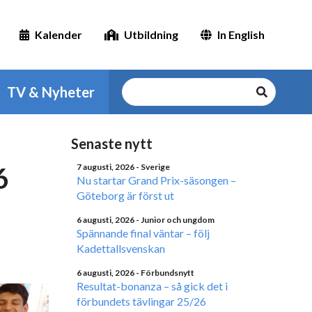
Kalender
Utbildning
In English
TV & Nyheter
Senaste nytt
6
7 augusti, 2026
- Sverige
Nu startar Grand Prix-säsongen –
Göteborg är först ut
6 augusti, 2026
- Junior och ungdom
Spännande final väntar – följ
Kadettallsvenskan
6 augusti, 2026
- Förbundsnytt
Resultat-bonanza – så gick det i
förbundets tävlingar 25/26