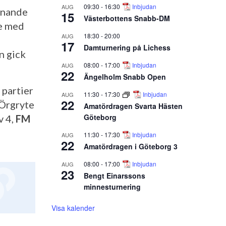
09:30
-
16:30
Inbjudan
AUG
iknande
15
Västerbottens Snabb-DM
e med
18:30
-
20:00
AUG
17
Damturnering på Lichess
n gick
08:00
-
17:00
Inbjudan
AUG
22
Ängelholm Snabb Open
 partier
11:30
-
17:30
Inbjudan
AUG
22
 Örgryte
Amatördragen Svarta Hästen
Göteborg
v 4,
FM
11:30
-
17:30
Inbjudan
AUG
22
Amatördragen i Göteborg 3
08:00
-
17:00
Inbjudan
AUG
23
Bengt Einarssons
minnesturnering
Visa kalender