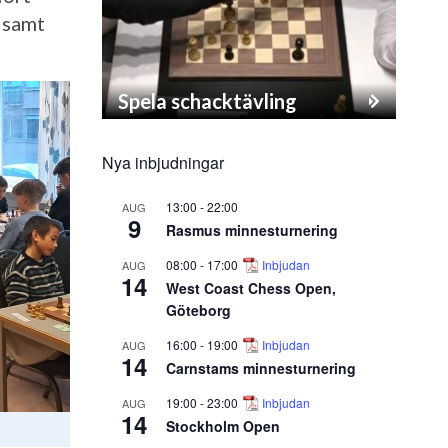
 samt
Spela schacktävling
Nya inbjudningar
13:00
-
22:00
AUG
9
Rasmus minnesturnering
08:00
-
17:00
Inbjudan
AUG
14
West Coast Chess Open,
Göteborg
16:00
-
19:00
Inbjudan
AUG
14
Carnstams minnesturnering
19:00
-
23:00
Inbjudan
AUG
14
Stockholm Open