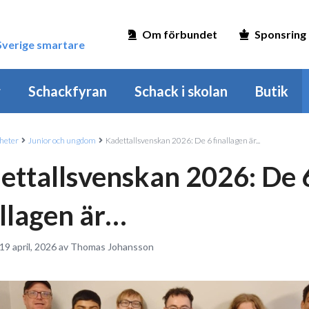
Om förbundet
Sponsring
 Sverige smartare
r
Schackfyran
Schack i skolan
Butik
heter
Junior och ungdom
Kadettallsvenskan 2026: De 6 finallagen är...
ettallsvenskan 2026: De 
allagen är…
 19 april, 2026 av Thomas Johansson