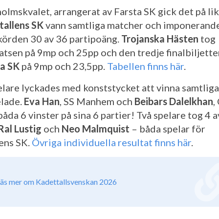
holmskvalet, arrangerat av Farsta SK gick det på l
tallens SK
vann samtliga matcher och imponerand
örden 30 av 36 partipoäng.
Trojanska Hästen
tog
atsen på 9mp och 25pp och den tredje finalbiljette
a SK
på 9mp och 23,5pp.
Tabellen finns här
.
elare lyckades med konststycket att vinna samtliga
lade.
Eva Han
, SS Manhem och
Beibars Dalelkhan
,
åda 6 vinster på sina 6 partier! Två spelare tog 4 a
Ral Lustig
och
Neo Malmquist
– båda spelar för
lens SK.
Övriga individuella resultat finns här
.
äs mer om Kadettallsvenskan 2026