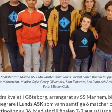
finalister från Malmö AS. Från vänster i bild: Jonas Lindahl, Susen Kirthin Muppir
r Malmström, Mladen Gajic, Georg Olivemark, Sam Florstam, Leo Blom och Ami
Foto: Mladen Gajic
ödra kvalet i Göteborg, arrangerat av SS Manhem, b
segrare i
Lunds ASK
som vann samtliga 6 matcher 
tipoäng av 36. Med sig till finalen 7-9 augusti (spe