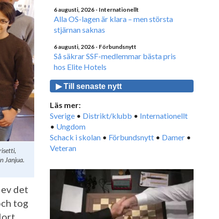
6 augusti, 2026
- Internationellt
Alla OS-lagen är klara – men största
stjärnan saknas
6 augusti, 2026
- Förbundsnytt
Så säkrar SSF-medlemmar bästa pris
hos Elite Hotels
▶ Till senaste nytt
Läs mer:
Sverige
•
Distrikt/klubb
•
Internationellt
•
Ungdom
Schack i skolan
•
Förbundsnytt
•
Damer
•
Veteran
isetti,
n Janjua.
lev det
och tog
lort