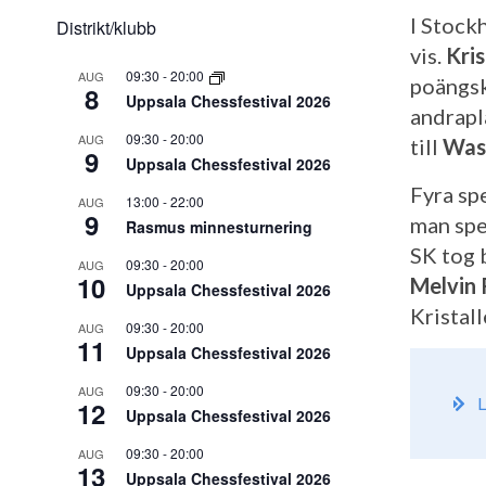
I Stock
Distrikt/klubb
vis.
Kris
09:30
-
20:00
AUG
poängsk
8
Uppsala Chessfestival 2026
andrapl
09:30
-
20:00
AUG
till
Was
9
Uppsala Chessfestival 2026
Fyra sp
13:00
-
22:00
AUG
9
man spe
Rasmus minnesturnering
SK tog b
09:30
-
20:00
AUG
10
Melvin 
Uppsala Chessfestival 2026
Kristal
09:30
-
20:00
AUG
11
Uppsala Chessfestival 2026
09:30
-
20:00
AUG
L
12
Uppsala Chessfestival 2026
09:30
-
20:00
AUG
13
Uppsala Chessfestival 2026