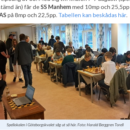
stämd än) får de
SS Manhem
med 10mp och 25,5pp
AS
på 8mp och 22,5pp.
Tabellen kan beskådas här
.
Spellokalen i Göteborgskvalet såg ut så här. Foto: Harald Berggren Torell