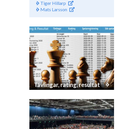
Tiger Hillarp
Mats Larsson
Tävlingar, rating, resultat