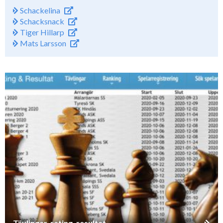
Schackelina
Schacksnack
Tiger Hillarp
Mats Larsson
Tävlingar, rating, resultat