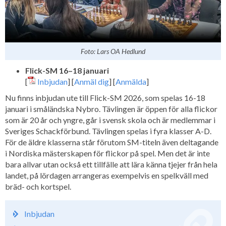
Foto: Lars OA Hedlund
Flick-SM 16–18 januari
[
Inbjudan
] [
Anmäl dig
] [
Anmälda
]
Nu finns inbjudan ute till Flick-SM 2026, som spelas 16-18
januari i småländska Nybro. Tävlingen är öppen för alla flickor
som är 20 år och yngre, går i svensk skola och är medlemmar i
Sveriges Schackförbund. Tävlingen spelas i fyra klasser A-D.
För de äldre klasserna står förutom SM-titeln även deltagande
i Nordiska mästerskapen för flickor på spel. Men det är inte
bara allvar utan också ett tillfälle att lära känna tjejer från hela
landet, på lördagen arrangeras exempelvis en spelkväll med
bräd- och kortspel.
Inbjudan