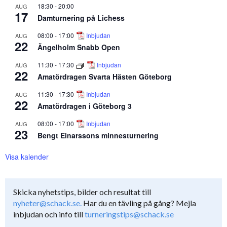
18:30
-
20:00
AUG
17
Damturnering på Lichess
08:00
-
17:00
Inbjudan
AUG
22
Ängelholm Snabb Open
11:30
-
17:30
Inbjudan
AUG
22
Amatördragen Svarta Hästen Göteborg
11:30
-
17:30
Inbjudan
AUG
22
Amatördragen i Göteborg 3
08:00
-
17:00
Inbjudan
AUG
23
Bengt Einarssons minnesturnering
Visa kalender
Skicka nyhetstips, bilder och resultat till
nyheter@schack.se.
Har du en tävling på gång? Mejla
inbjudan och info till
turneringstips@schack.se