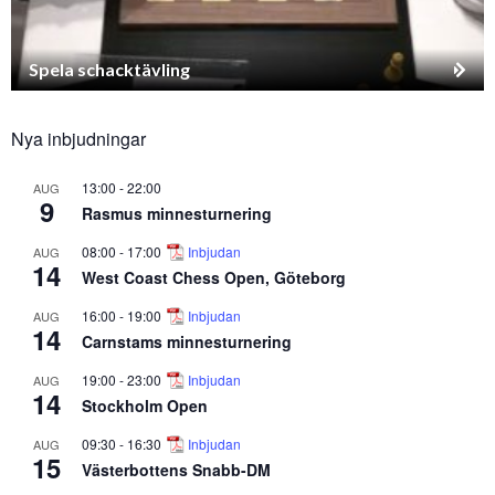
Spela schacktävling
Nya inbjudningar
13:00
-
22:00
AUG
9
Rasmus minnesturnering
08:00
-
17:00
Inbjudan
AUG
14
West Coast Chess Open, Göteborg
16:00
-
19:00
Inbjudan
AUG
14
Carnstams minnesturnering
19:00
-
23:00
Inbjudan
AUG
14
Stockholm Open
09:30
-
16:30
Inbjudan
AUG
15
Västerbottens Snabb-DM