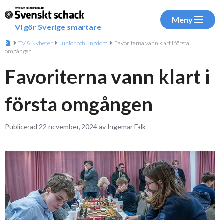
Meny
Vi gör Sverige smartare
TV & Nyheter
Junior och ungdom
Favoriterna vann klart i första
omgången
Favoriterna vann klart i
första omgången
Publicerad 22 november, 2024 av Ingemar Falk