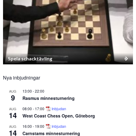
Spela schacktävling
Nya inbjudningar
13:00
-
22:00
AUG
9
Rasmus minnesturnering
08:00
-
17:00
Inbjudan
AUG
14
West Coast Chess Open, Göteborg
16:00
-
19:00
Inbjudan
AUG
14
Carnstams minnesturnering