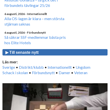
förbundets tävlingar 25/26
6 augusti, 2026
- Internationellt
Alla OS-lagen är klara – men största
stjärnan saknas
6 augusti, 2026
- Förbundsnytt
Så säkrar SSF-medlemmar bästa pris
hos Elite Hotels
▶ Till senaste nytt
Läs mer:
Sverige
•
Distrikt/klubb
•
Internationellt
•
Ungdom
Schack i skolan
•
Förbundsnytt
•
Damer
•
Veteran