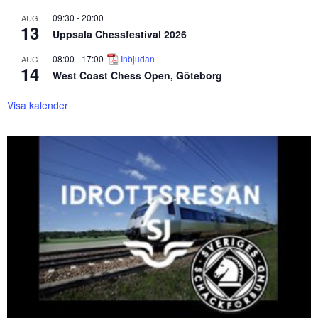
09:30
-
20:00
AUG
13
Uppsala Chessfestival 2026
08:00
-
17:00
Inbjudan
AUG
14
West Coast Chess Open, Göteborg
Visa kalender