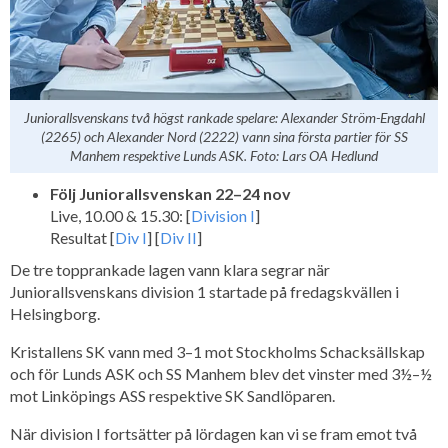
Juniorallsvenskans två högst rankade spelare: Alexander Ström-Engdahl
(2265) och Alexander Nord (2222) vann sina första partier för SS
Manhem respektive Lunds ASK. Foto: Lars OA Hedlund
Följ Juniorallsvenskan 22–24 nov
Live, 10.00 & 15.30: [
Division I
]
Resultat [
Div I
] [
Div II
]
De tre topprankade lagen vann klara segrar när
Juniorallsvenskans division 1 startade på fredagskvällen i
Helsingborg.
Kristallens SK vann med 3–1 mot Stockholms Schacksällskap
och för Lunds ASK och SS Manhem blev det vinster med 3½–½
mot Linköpings ASS respektive SK Sandlöparen.
När division I fortsätter på lördagen kan vi se fram emot två