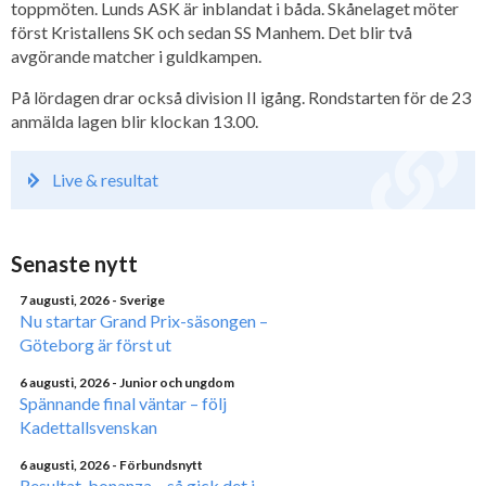
toppmöten. Lunds ASK är inblandat i båda. Skånelaget möter
först Kristallens SK och sedan SS Manhem. Det blir två
avgörande matcher i guldkampen.
På lördagen drar också division II igång. Rondstarten för de 23
anmälda lagen blir klockan 13.00.
Live & resultat
Senaste nytt
7 augusti, 2026
- Sverige
Nu startar Grand Prix-säsongen –
Göteborg är först ut
6 augusti, 2026
- Junior och ungdom
Spännande final väntar – följ
Kadettallsvenskan
6 augusti, 2026
- Förbundsnytt
Resultat-bonanza – så gick det i