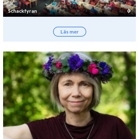
Schackfyran
Läs mer