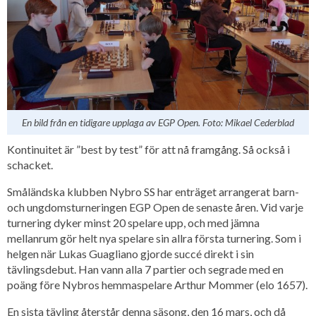
En bild från en tidigare upplaga av EGP Open. Foto: Mikael Cederblad
Kontinuitet är ”best by test” för att nå framgång. Så också i
schacket.
Småländska klubben Nybro SS har enträget arrangerat barn-
och ungdomsturneringen EGP Open de senaste åren. Vid varje
turnering dyker minst 20 spelare upp, och med jämna
mellanrum gör helt nya spelare sin allra första turnering. Som i
helgen när Lukas Guagliano gjorde succé direkt i sin
tävlingsdebut. Han vann alla 7 partier och segrade med en
poäng före Nybros hemmaspelare Arthur Mommer (elo 1657).
En sista tävling återstår denna säsong, den 16 mars, och då