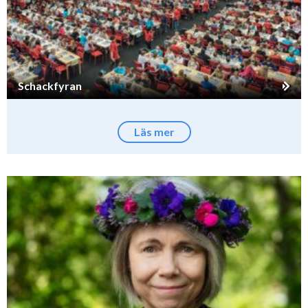
Schackfyran
Läs mer