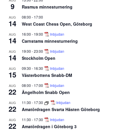
9
Rasmus minnesturnering
08:00
-
17:00
AUG
14
West Coast Chess Open, Göteborg
16:00
-
19:00
Inbjudan
AUG
14
Carnstams minnesturnering
19:00
-
23:00
Inbjudan
AUG
14
Stockholm Open
09:30
-
16:30
Inbjudan
AUG
15
Västerbottens Snabb-DM
08:00
-
17:00
Inbjudan
AUG
22
Ängelholm Snabb Open
11:30
-
17:30
Inbjudan
AUG
22
Amatördragen Svarta Hästen Göteborg
11:30
-
17:30
Inbjudan
AUG
22
Amatördragen i Göteborg 3