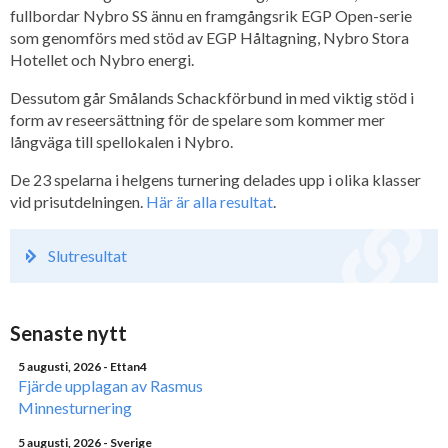
fullbordar Nybro SS ännu en framgångsrik EGP Open-serie
som genomförs med stöd av EGP Håltagning, Nybro Stora
Hotellet och Nybro energi.
Dessutom går Smålands Schackförbund in med viktig stöd i
form av reseersättning för de spelare som kommer mer
långväga till spellokalen i Nybro.
De 23 spelarna i helgens turnering delades upp i olika klasser
vid prisutdelningen.
Här är alla resultat
.
Slutresultat
Senaste nytt
5 augusti, 2026
- Ettan4
Fjärde upplagan av Rasmus
Minnesturnering
5 augusti, 2026
- Sverige