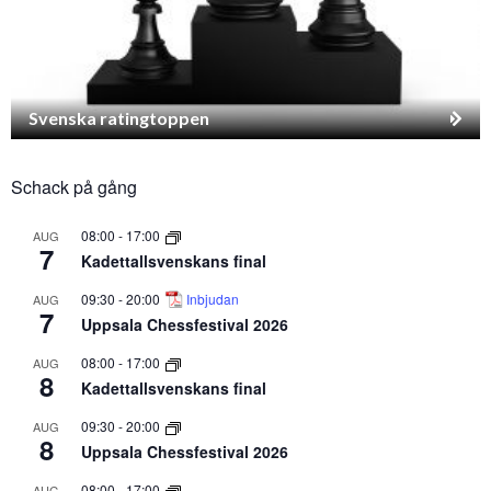
Svenska ratingtoppen
Schack på gång
08:00
-
17:00
AUG
7
Kadettallsvenskans final
09:30
-
20:00
Inbjudan
AUG
7
Uppsala Chessfestival 2026
08:00
-
17:00
AUG
8
Kadettallsvenskans final
09:30
-
20:00
AUG
8
Uppsala Chessfestival 2026
08:00
-
17:00
AUG