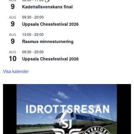
9
Kadettallsvenskans final
09:30
-
20:00
AUG
9
Uppsala Chessfestival 2026
13:00
-
22:00
AUG
9
Rasmus minnesturnering
09:30
-
20:00
AUG
10
Uppsala Chessfestival 2026
Visa kalender