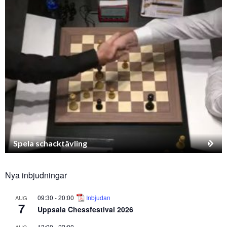
Spela schacktävling
Nya inbjudningar
09:30
-
20:00
Inbjudan
AUG
7
Uppsala Chessfestival 2026
13:00
-
22:00
AUG