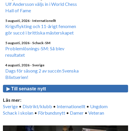
Ulf Andersson väljs in i World Chess
Hall of Fame
5 augusti, 2026
- Internationellt
Krigsflykting och 11-årigt fenomen
gör succé i brittiska mästerskapet
5 augusti, 2026
- Schack-SM
Problemlösnings-SM: Så blev
resultatet
4 augusti, 2026
- Sverige
Dags för säsong 2 av succén Svenska
Blixtserien!
▶ Till senaste nytt
Läs mer:
Sverige
•
Distrikt/klubb
•
Internationellt
•
Ungdom
Schack i skolan
•
Förbundsnytt
•
Damer
•
Veteran