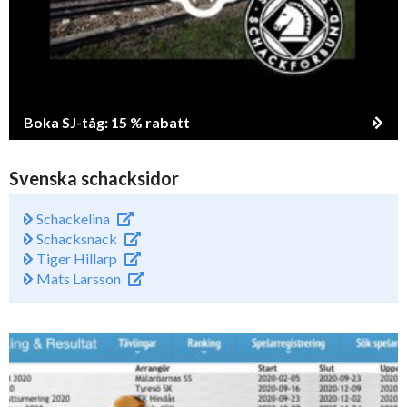
Boka SJ-tåg: 15 % rabatt
Svenska schacksidor
Schackelina
Schacksnack
Tiger Hillarp
Mats Larsson