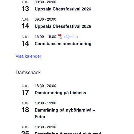
09:30
-
20:00
AUG
13
Uppsala Chessfestival 2026
09:30
-
20:00
AUG
14
Uppsala Chessfestival 2026
16:00
-
19:00
Inbjudan
AUG
14
Carnstams minnesturnering
Visa kalender
Damschack
18:30
-
20:00
AUG
17
Damturnering på Lichess
18:00
-
19:00
AUG
18
Damträning på nybörjarnivå –
Petra
18:30
-
20:30
AUG
25
Damträning Avancerad nivå med