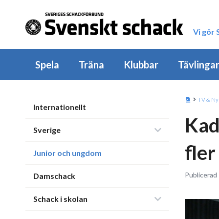
Vi gör
Spela
Träna
Klubbar
Tävlinga
TV & Ny
Internationellt
Kad
Sverige
fler
Junior och ungdom
Publicerad
Damschack
Schack i skolan