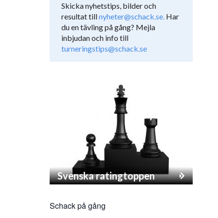
Skicka nyhetstips, bilder och
resultat till
nyheter@schack.se.
Har
du en tävling på gång? Mejla
inbjudan och info till
turneringstips@schack.se
Svenska ratingtoppen
Schack på gång