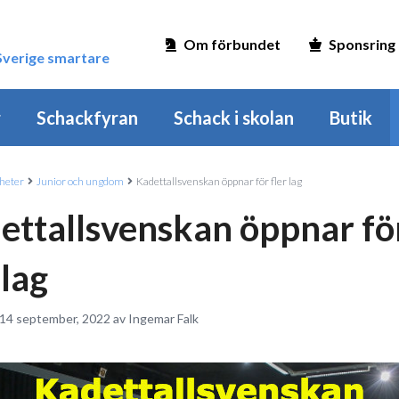
Om förbundet
Sponsring
 Sverige smartare
r
Schackfyran
Schack i skolan
Butik
heter
Junior och ungdom
Kadettallsvenskan öppnar för fler lag
ettallsvenskan öppnar fö
 lag
 14 september, 2022 av Ingemar Falk