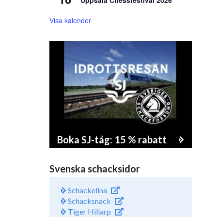
Uppsala Chessfestival 2026
Visa kalender
Boka SJ-tåg: 15 % rabatt
Svenska schacksidor
Schackelina
Schacksnack
Tiger Hillarp