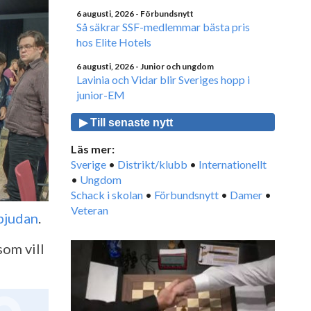
6 augusti, 2026
- Förbundsnytt
Så säkrar SSF-medlemmar bästa pris
hos Elite Hotels
6 augusti, 2026
- Junior och ungdom
Lavinia och Vidar blir Sveriges hopp i
junior-EM
▶ Till senaste nytt
Läs mer:
Sverige
•
Distrikt/klubb
•
Internationellt
•
Ungdom
Schack i skolan
•
Förbundsnytt
•
Damer
•
Veteran
nbjudan
.
som vill