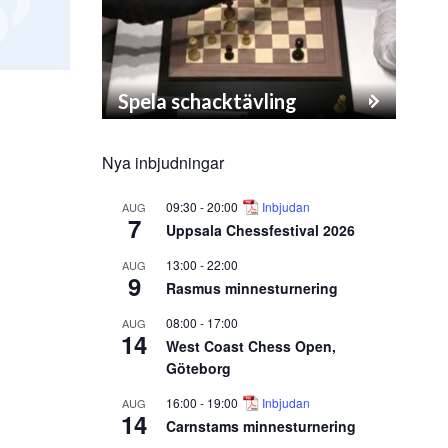
Spela schacktävling
Nya inbjudningar
09:30
-
20:00
Inbjudan
AUG
7
Uppsala Chessfestival 2026
13:00
-
22:00
AUG
9
Rasmus minnesturnering
08:00
-
17:00
AUG
14
West Coast Chess Open,
Göteborg
16:00
-
19:00
Inbjudan
AUG
14
Carnstams minnesturnering