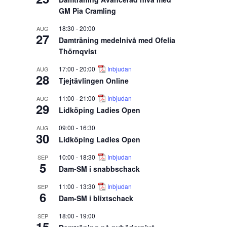
GM Pia Cramling
18:30
-
20:00
AUG
27
Damträning medelnivå med Ofelia
Thörnqvist
17:00
-
20:00
Inbjudan
AUG
28
Tjejtävlingen Online
11:00
-
21:00
Inbjudan
AUG
29
Lidköping Ladies Open
09:00
-
16:30
AUG
30
Lidköping Ladies Open
10:00
-
18:30
Inbjudan
SEP
5
Dam-SM i snabbschack
11:00
-
13:30
Inbjudan
SEP
6
Dam-SM i blixtschack
18:00
-
19:00
SEP
15