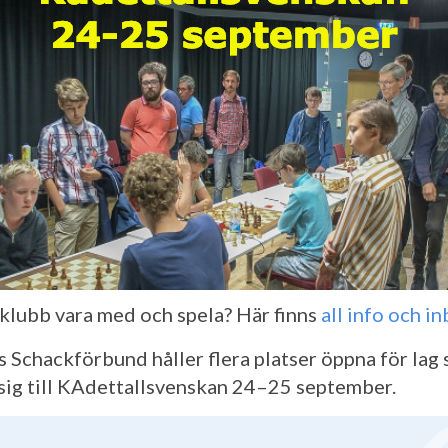
n klubb vara med och spela? Här finns
all info och i
s Schackförbund håller flera platser öppna för lag 
sig till KAdettallsvenskan 24–25 september.