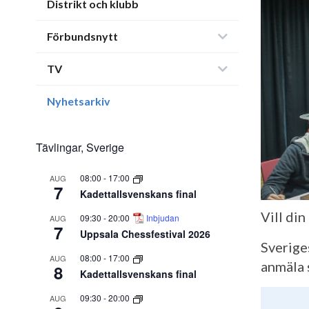
Distrikt och klubb
Förbundsnytt
TV
Nyhetsarkiv
Tävlingar, Sverige
08:00
-
17:00
AUG
7
Kadettallsvenskans final
Vill di
09:30
-
20:00
Inbjudan
AUG
7
Uppsala Chessfestival 2026
Sverige
08:00
-
17:00
AUG
anmäla 
8
Kadettallsvenskans final
09:30
-
20:00
AUG