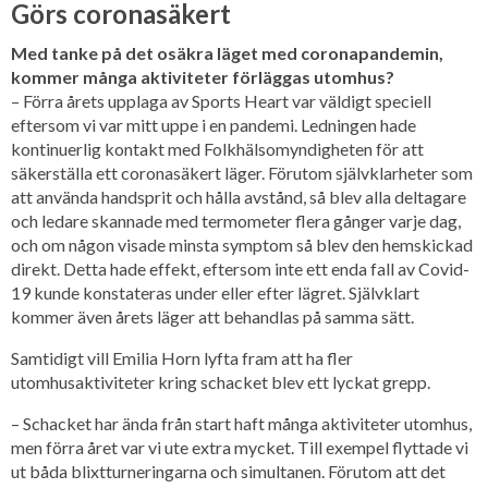
Görs coronasäkert
Med tanke på det osäkra läget med coronapandemin,
kommer många aktiviteter förläggas utomhus?
– Förra årets upplaga av Sports Heart var väldigt speciell
eftersom vi var mitt uppe i en pandemi. Ledningen hade
kontinuerlig kontakt med Folkhälsomyndigheten för att
säkerställa ett coronasäkert läger. Förutom självklarheter som
att använda handsprit och hålla avstånd, så blev alla deltagare
och ledare skannade med termometer flera gånger varje dag,
och om någon visade minsta symptom så blev den hemskickad
direkt. Detta hade effekt, eftersom inte ett enda fall av Covid-
19 kunde konstateras under eller efter lägret. Självklart
kommer även årets läger att behandlas på samma sätt.
Samtidigt vill Emilia Horn lyfta fram att ha fler
utomhusaktiviteter kring schacket blev ett lyckat grepp.
– Schacket har ända från start haft många aktiviteter utomhus,
men förra året var vi ute extra mycket. Till exempel flyttade vi
ut båda blixtturneringarna och simultanen. Förutom att det