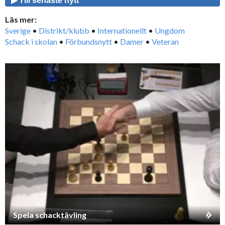
▶ Till senaste nytt
Läs mer:
Sverige
•
Distrikt/klubb
•
Internationellt
•
Ungdom
Schack i skolan
•
Förbundsnytt
•
Damer
•
Veteran
Spela schacktävling