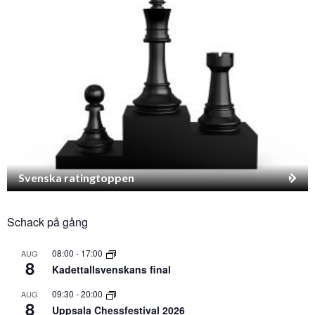
Svenska ratingtoppen
Schack på gång
08:00
-
17:00
AUG
8
Kadettallsvenskans final
09:30
-
20:00
AUG
8
Uppsala Chessfestival 2026