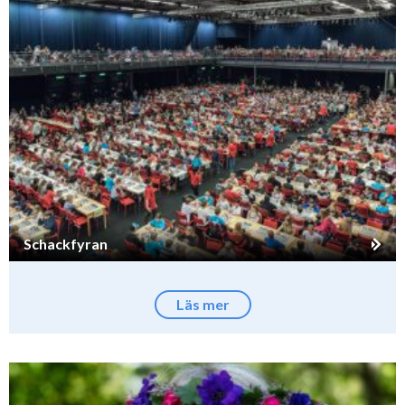
Schackfyran
Läs mer