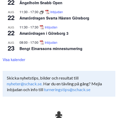
22
Ängelholm Snabb Open
11:30
-
17:30
Inbjudan
AUG
22
Amatördragen Svarta Hästen Göteborg
11:30
-
17:30
Inbjudan
AUG
22
Amatördragen i Göteborg 3
08:00
-
17:00
Inbjudan
AUG
23
Bengt Einarssons minnesturnering
Visa kalender
Skicka nyhetstips, bilder och resultat till
nyheter@schack.se.
Har du en tävling på gång? Mejla
inbjudan och info till
turneringstips@schack.se