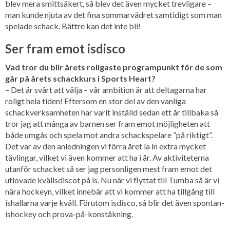
blev mera smittsäkert, så blev det även mycket trevligare –
man kunde njuta av det fina sommarvädret samtidigt som man
spelade schack. Bättre kan det inte bli!
Ser fram emot isdisco
Vad tror du blir årets roligaste programpunkt för de som
går på årets schackkurs i Sports Heart?
– Det är svårt att välja – vår ambition är att deltagarna har
roligt hela tiden! Eftersom en stor del av den vanliga
schackverksamheten har varit inställd sedan ett år tillbaka så
tror jag att många av barnen ser fram emot möjligheten att
både umgås och spela mot andra schackspelare ”på riktigt”.
Det var av den anledningen vi förra året la in extra mycket
tävlingar, vilket vi även kommer att ha i år. Av aktiviteterna
utanför schacket så ser jag personligen mest fram emot det
utlovade kvällsdiscot på is. Nu när vi flyttat till Tumba så är vi
nära hockeyn, vilket innebär att vi kommer att ha tillgång till
ishallarna varje kväll. Förutom isdisco, så blir det även spontan-
ishockey och prova-på-konståkning.