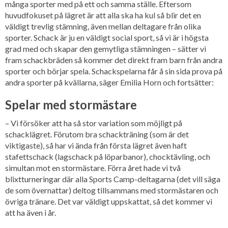
många sporter med på ett och samma ställe. Eftersom
huvudfokuset på lägret är att alla ska ha kul så blir det en
väldigt trevlig stämning, även mellan deltagare från olika
sporter. Schack är ju en väldigt social sport, så vi är i högsta
grad med och skapar den gemytliga stämningen – sätter vi
fram schackbräden så kommer det direkt fram barn från andra
sporter och börjar spela. Schackspelarna får å sin sida prova på
andra sporter på kvällarna, säger Emilia Horn och fortsätter:
Spelar med stormästare
– Vi försöker att ha så stor variation som möjligt på
schacklägret. Förutom bra schackträning (som är det
viktigaste), så har vi ända från första lägret även haft
stafettschack (lagschack på löparbanor), chocktävling, och
simultan mot en stormästare. Förra året hade vi två
blixtturneringar där alla Sports Camp-deltagarna (det vill säga
de som övernattar) deltog tillsammans med stormästaren och
övriga tränare. Det var väldigt uppskattat, så det kommer vi
att ha även i år.